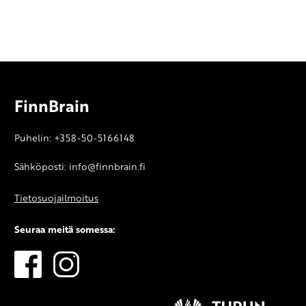
FinnBrain
Puhelin: +358-50-5166148
Sähköposti: info@finnbrain.fi
Tietosuojailmoitus
Seuraa meitä somessa: