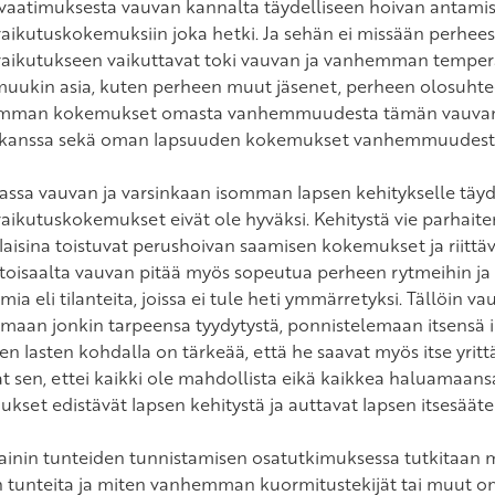
vaatimuksesta vauvan kannalta täydelliseen hoivan antamisee
aikutuskokemuksiin joka hetki. Ja sehän ei missään perhees
aikutukseen vaikuttavat toki vauvan ja vanhemman temperam
uukin asia, kuten perheen muut jäsenet, perheen olosuhteet
mman kokemukset omasta vanhemmuudesta tämän vauvan j
 kanssa sekä oman lapsuuden kokemukset vanhemmuudest
siassa vauvan ja varsinkaan isomman lapsen kehitykselle täyde
aikutuskokemukset eivät ole hyväksi. Kehitystä vie parhaite
aisina toistuvat perushoivan saamisen kokemukset ja riittä
toisaalta vauvan pitää myös sopeutua perheen rytmeihin ja
ia eli tilanteita, joissa ei tule heti ymmärretyksi. Tällöin v
maan jonkin tarpeensa tyydytystä, ponnistelemaan itsensä 
n lasten kohdalla on tärkeää, että he saavat myös itse yrittä
t sen, ettei kaikki ole mahdollista eikä kaikkea haluamaan
kset edistävät lapsen kehitystä ja auttavat lapsen itsesääte
ainin tunteiden tunnistamisen osatutkimuksessa tutkitaan
 tunteita ja miten vanhemman kuormitustekijät tai muut om