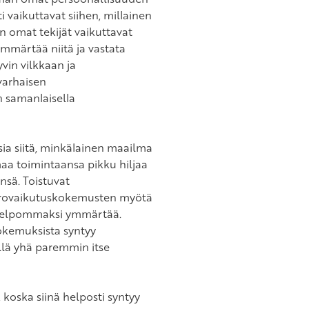
vaikuttavat siihen, millainen
 omat tekijät vaikuttavat
mmärtää niitä ja vastata
yvin vilkkaan ja
varhaisen
 samanlaisella
a siitä, minkälainen maailma
aa toimintaansa pikku hiljaa
insä. Toistuvat
orovaikutuskokemusten myötä
 helpommaksi ymmärtää.
kokemuksista syntyy
llä yhä paremmin itse
 koska siinä helposti syntyy