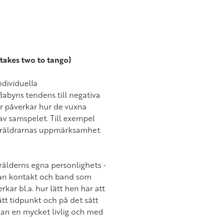
 takes two to tango)
dividuella
abyns tendens till negativa
 är påverkar hur de vuxna
v samspelet. Till exempel
a föräldrarnas uppmärksamhet
älderns egna personlighets -
an kontakt och band som
ar bl.a. hur lätt hen har att
ätt tidpunkt och på det sätt
lan en mycket livlig och med