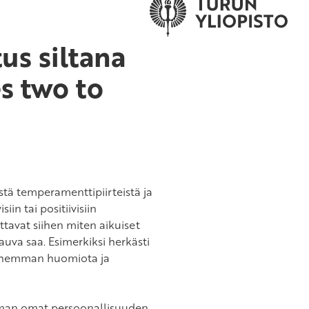
us siltana
es two to
istä temperamenttipiirteistä ja
in tai positiivisiin
ttavat siihen miten aikuiset
auva saa. Esimerkiksi herkästi
 vanhemman huomiota ja
emman omat persoonallisuuden