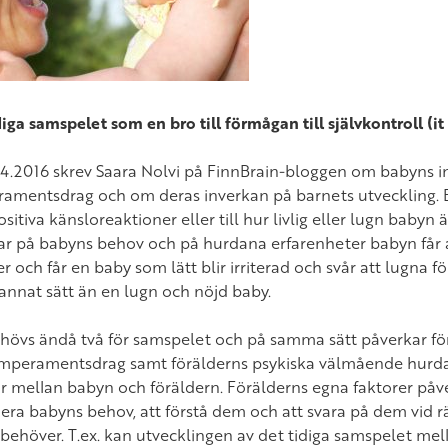
iga samspelet som en bro till förmågan till självkontroll (it
.4.2016 skrev Saara Nolvi på FinnBrain-bloggen om babyns in
amentsdrag och om deras inverkan på barnets utveckling. B
ositiva känsloreaktioner eller till hur livlig eller lugn babyn
ar på babyns behov och på hurdana erfarenheter babyn får a
r och får en baby som lätt blir irriterad och svår att lugn
 annat sätt än en lugn och nöjd baby.
hövs ändå två för samspelet och på samma sätt påverkar för
mperamentsdrag samt förälderns psykiska välmående hurd
r mellan babyn och föräldern. Förälderns egna faktorer påverk
fiera babyns behov, att förstå dem och att svara på dem vid r
behöver. T.ex. kan utvecklingen av det tidiga samspelet mel