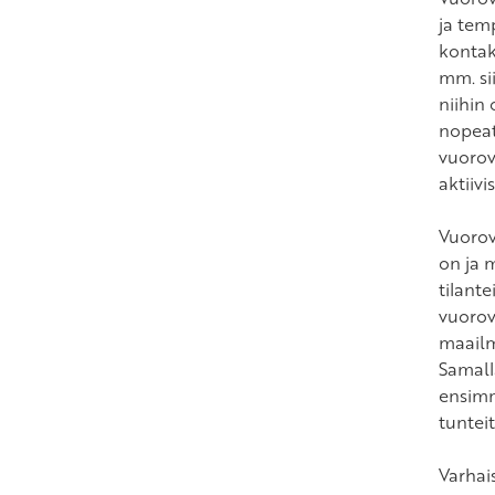
ja tem
kontak
mm. si
niihin 
nopeat
vuorov
aktiiv
Vuorov
on ja 
tilante
vuorov
maailm
Samall
ensimm
tunteit
Varhai