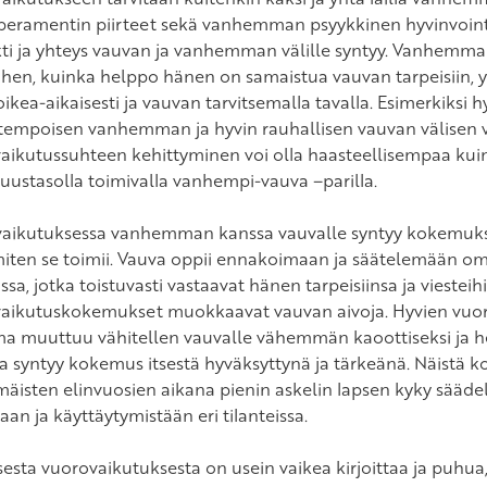
peramentin piirteet sekä vanhemman psyykkinen hyvinvointi 
ti ja yhteys vauvan ja vanhemman välille syntyy. Vanhemman
ihen, kuinka helppo hänen on samaistua vauvan tarpeisiin, y
oikea-aikaisesti ja vauvan tarvitsemalla tavalla. Esimerkiksi h
empoisen vanhemman ja hyvin rauhallisen vauvan välisen 
aikutussuhteen kehittyminen voi olla haasteellisempaa kuin
isuustasolla toimivalla vanhempi-vauva –parilla.
aikutuksessa vanhemman kanssa vauvalle syntyy kokemuksi
miten se toimii. Vauva oppii ennakoimaan ja säätelemään om
issa, jotka toistuvasti vastaavat hänen tarpeisiinsa ja viesteih
aikutuskokemukset muokkaavat vauvan aivoja. Hyvien vu
a muuttuu vähitellen vauvalle vähemmän kaoottiseksi ja
a syntyy kokemus itsestä hyväksyttynä ja tärkeänä. Näistä 
äisten elinvuosien aikana pienin askelin lapsen kyky sääde
aan ja käyttäytymistään eri tilanteissa.
sesta vuorovaikutuksesta on usein vaikea kirjoittaa ja puhua,