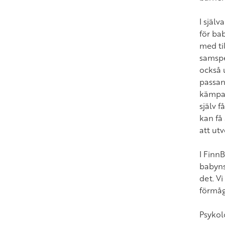
I själ
för bab
med ti
samspe
också u
passand
kämpa f
själv f
kan få
att utv
I Finn
babyns
det. Vi
förmåga
Psykol