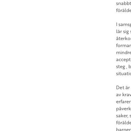
snabbt
föräld
I sams
lär sig
återko
formar
mindre
accept
steg , 
situati
Det är 
av kra
erfaren
påverk
saker,
föräld
barnen