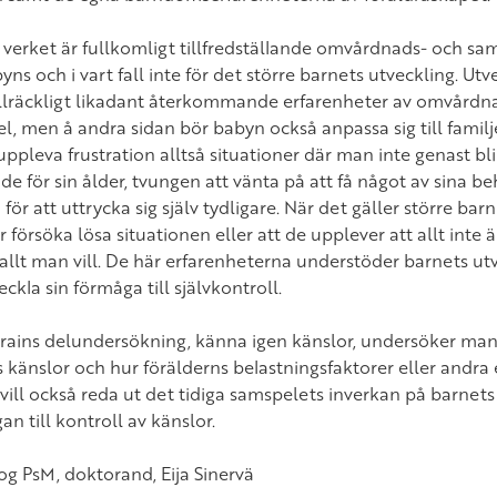
va verket är fullkomligt tillfredställande omvårdnads- och sa
yns och i vart fall inte för det större barnets utveckling. Ut
llräckligt likadant återkommande erfarenheter av omvårdnad
l, men å andra sidan bör babyn också anpassa sig till famil
ppleva frustration alltså situationer där man inte genast bli
e för sin ålder, tvungen att vänta på att få något av sina beh
ör att uttrycka sig själv tydligare. När det gäller större barn
år försöka lösa situationen eller att de upplever att allt inte
 allt man vill. De här erfarenheterna understöder barnets ut
eckla sin förmåga till självkontroll.
Brains delundersökning, känna igen känslor, undersöker man
 känslor och hur förälderns belastningsfaktorer eller andra
 vill också reda ut det tidiga samspelets inverkan på barnet
n till kontroll av känslor.
og PsM, doktorand, Eija Sinervä