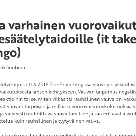
a varhainen vuorovaikut
sesäätelytaidoille (it tak
ngo)
016
finnbrain
olvi kirjoitti 11.4.2016 FinnBrain-blogissa vauvojen yksilöllis
vaikutuksesta lapsen kehitykseen. Vauvan taipumus negatiivisi
aktioihin tai se, miten vilkas tai rauhallinen vauva on, vaiku
vat vauvan tarpeisiin ja millaisia vuorovaikutuskokemuksia v
 ja vaikeasti rauhoittuva vauva tarvitsee ja saa eri tavalla
ttelua kuin rauhallinen ja tyytyväinen vauva.
aikutukseen tarvitaan kuitenkin kaksi ja yhtä lailla vanh