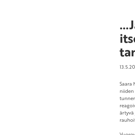
…J
it
ta
13.5.2
Saara N
niiden 
tunnere
reagoi
ärtyvä
rauhoi
Vuorov