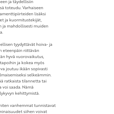
n ja täydellisiin
sä toteudu. Varhaiseen
enttipiirteiden lisäksi
 ja kuormitustekijät,
a mahdollisesti muiden
a.
llisen tyydyttävät hoiva- ja
n eteenpäin riittävän
vän hyvä vuorovaikutus,
 tapoihin ja kokea myös
auva joutuu ikään sopivasti
ilmaisemiseksi selkeämmin.
ä ratkaista tilannetta tai
sa voi saada. Nämä
lykyvyn kehittymistä.
 miten vanhemmat tunnistavat
inaisuudet siihen voivat