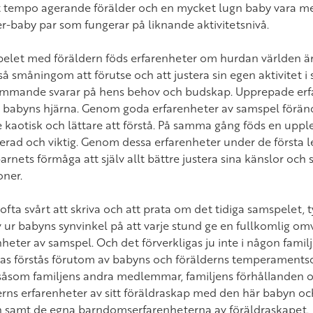
 tempo agerande förälder och en mycket lugn baby vara m
er-baby par som fungerar på liknande aktivitetsnivå.
pelet med föräldern föds erfarenheter om hurdan världen är
 så småningom att förutse och att justera sin egen aktivitet i
mmande svarar på hens behov och budskap. Upprepade erf
 babyns hjärna. Genom goda erfarenheter av samspel förändr
 kaotisk och lättare att förstå. På samma gång föds en upple
erad och viktig. Genom dessa erfarenheter under de första 
barnets förmåga att själv allt bättre justera sina känslor och 
oner.
ofta svårt att skriva och att prata om det tidiga samspelet, t
v ur babyns synvinkel på att varje stund ge en fullkomlig o
heter av samspel. Och det förverkligas ju inte i någon familj
as förstås förutom av babyns och förälderns temperaments
 såsom familjens andra medlemmar, familjens förhållanden o
erns erfarenheter av sitt föräldraskap med den här babyn o
 samt de egna barndomserfarenheterna av föräldraskapet.