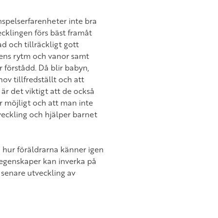
mspelserfarenheter inte bra
vecklingen förs bäst framåt
 och tillräckligt gott
jens rytm och vanor samt
r förstådd. Då blir babyn,
ov tillfredställt och att
 är det viktigt att de också
 är möjligt och att man inte
veckling och hjälper barnet
 hur föräldrarna känner igen
 egenskaper kan inverka på
s senare utveckling av