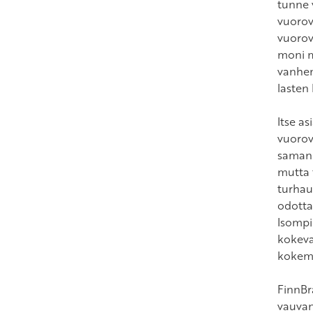
tunne 
vuorov
vuorov
moni m
vanhe
lasten
Itse a
vuorov
samanl
mutta 
turhaum
odotta
Isompie
kokeva
kokemu
FinnBr
vauvan