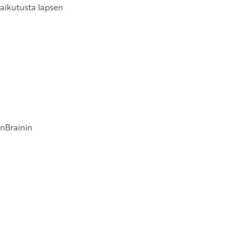
aikutusta lapsen
nnBrainin