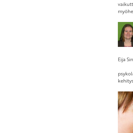
vaikut
myöhem
Eija Si
psykolo
kehity