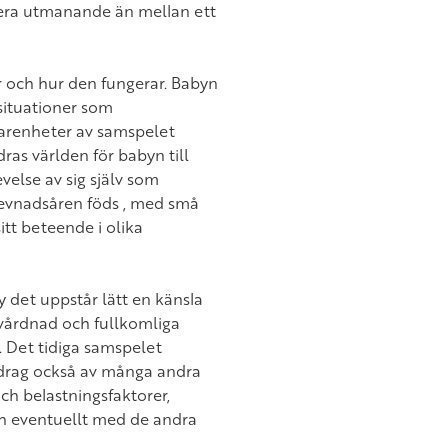
era utmanande än mellan ett
 och hur den fungerar. Babyn
 situationer som
arenheter av samspelet
as världen för babyn till
velse av sig själv som
levnadsåren föds , med små
sitt beteende i olika
y det uppstår lätt en känsla
mvårdnad och fullkomliga
. Det tidiga samspelet
drag också av många andra
ch belastningsfaktorer,
ch eventuellt med de andra