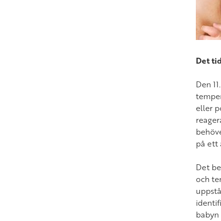
Det tid
Den 11
temper
eller p
reager
behöve
på ett
Det be
och te
uppstå
identi
babyn 