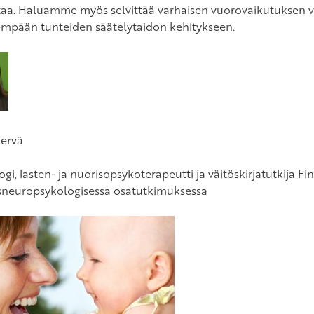
taa. Haluamme myös selvittää varhaisen vuorovaikutuksen v
pään tunteiden säätelytaidon kehitykseen.
nervä
gi, lasten- ja nuorisopsykoterapeutti ja väitöskirjatutkija Fi
sneuropsykologisessa osatutkimuksessa