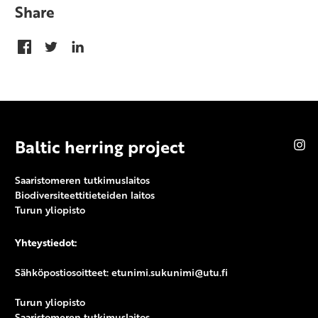
Share
Baltic herring project
In
Saaristomeren tutkimuslaitos
Biodiversiteettitieteiden laitos
Turun yliopisto
Yhteystiedot:
Sähköpostiosoitteet: etunimi.sukunimi@utu.fi
Turun yliopisto
Saaristomeren tutkimuslaitos