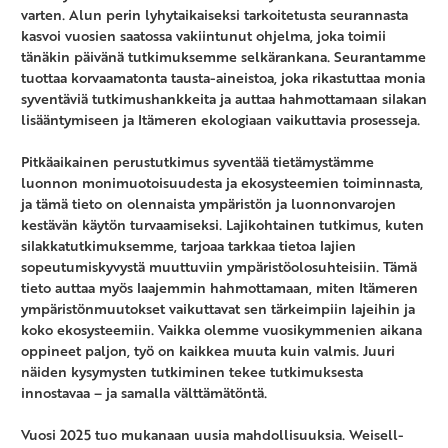
varten. Alun perin lyhytaikaiseksi tarkoitetusta seurannasta
kasvoi vuosien saatossa vakiintunut ohjelma, joka toimii
tänäkin päivänä tutkimuksemme selkärankana. Seurantamme
tuottaa korvaamatonta tausta-aineistoa, joka rikastuttaa monia
syventäviä tutkimushankkeita ja auttaa hahmottamaan silakan
lisääntymiseen ja Itämeren ekologiaan vaikuttavia prosesseja.
Pitkäaikainen perustutkimus syventää tietämystämme
luonnon monimuotoisuudesta ja ekosysteemien toiminnasta,
ja tämä tieto on olennaista ympäristön ja luonnonvarojen
kestävän käytön turvaamiseksi. Lajikohtainen tutkimus, kuten
silakkatutkimuksemme, tarjoaa tarkkaa tietoa lajien
sopeutumiskyvystä muuttuviin ympäristöolosuhteisiin. Tämä
tieto auttaa myös laajemmin hahmottamaan, miten Itämeren
ympäristönmuutokset vaikuttavat sen tärkeimpiin lajeihin ja
koko ekosysteemiin. Vaikka olemme vuosikymmenien aikana
oppineet paljon, työ on kaikkea muuta kuin valmis. Juuri
näiden kysymysten tutkiminen tekee tutkimuksesta
innostavaa – ja samalla välttämätöntä.
Vuosi 2025 tuo mukanaan uusia mahdollisuuksia. Weisell-