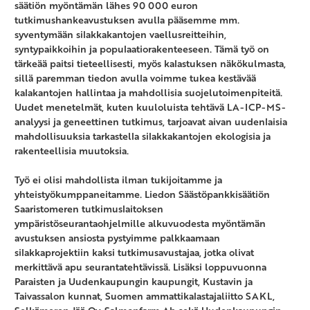
säätiön myöntämän lähes 90 000 euron
tutkimushankeavustuksen avulla pääsemme mm.
syventymään silakkakantojen vaellusreitteihin,
syntypaikkoihin ja populaatiorakenteeseen. Tämä työ on
tärkeää paitsi tieteellisesti, myös kalastuksen näkökulmasta,
sillä paremman tiedon avulla voimme tukea kestävää
kalakantojen hallintaa ja mahdollisia suojelutoimenpiteitä.
Uudet menetelmät, kuten kuuloluista tehtävä LA-ICP-MS-
analyysi ja geneettinen tutkimus, tarjoavat aivan uudenlaisia
mahdollisuuksia tarkastella silakkakantojen ekologisia ja
rakenteellisia muutoksia.
Työ ei olisi mahdollista ilman tukijoitamme ja
yhteistyökumppaneitamme. Liedon Säästöpankkisäätiön
Saaristomeren tutkimuslaitoksen
ympäristöseurantaohjelmille alkuvuodesta myöntämän
avustuksen ansiosta pystyimme palkkaamaan
silakkaprojektiin kaksi tutkimusavustajaa, jotka olivat
merkittävä apu seurantatehtävissä. Lisäksi loppuvuonna
Paraisten ja Uudenkaupungin kaupungit, Kustavin ja
Taivassalon kunnat, Suomen ammattikalastajaliitto SAKL,