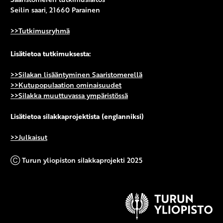
Seilin saari, 21660 Parainen
>>Tutkimusryhmä
Lisätietoa tutkimuksesta:
>>Silakan lisääntyminen Saaristomerellä
>>Kutupopulaation ominaisuudet
>>Silakka muuttuvassa ympäristössä
Lisätietoa silakkaprojektista (englanniksi)
>>Julkaisut
Ⓒ Turun yliopiston silakkaprojekti 2025