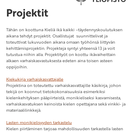
Projektit
Tähän on koottuna Kieliä ikä kaikki –täydennyskoulutuksen
aikana tehdyt projektit. Osallistujat suunnittelivat ja
toteuttivat lukuvuoden aikana omaan työhönsä liittyvän
kehittämisprojektin. Projekteja syntyi yhteensä 13 ja voit
tutustua niihin alla. Projektityöt on koottu ikävaiheittain
alkaen varhaiskasvastuksesta edeten aina toisen asteen
oppijoihin.
Kiekukirja varhaiskasvattajalle
Projektina on toteutettu varhaiskasvattajille käsikirja, johon
tekijä on koonnut tietokokonaisuuksia esimerkiksi
kielenkehityksen pääpiirteistä, monikieliseksi kasvamisesta,
varhaiskasvatuksen keinoista kielen opettajana sekä vinkki- ja
materiaalilinkkejä.
Lasten monikielisyyden tarkastelu
Kielen piirtäminen tarjoaa mahdollisuuden tarkastella lasten