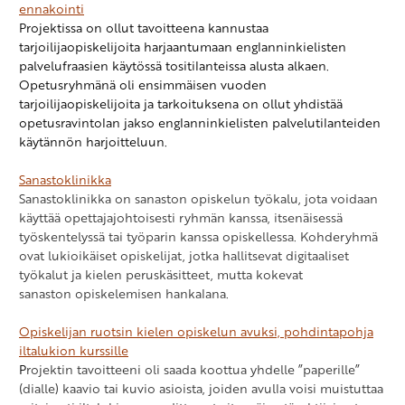
ennakointi
Projektissa on ollut tavoitteena kannustaa
tarjoilijaopiskelijoita harjaantumaan englanninkielisten
palvelufraasien käytössä tositilanteissa alusta alkaen.
Opetusryhmänä oli e
nsimmäisen vuoden
tarjoilijaopiskelijoita ja tarkoituksena on ollut yhdistää
opetusravintolan jakso englanninkielisten palvelutilanteiden
käytännön harjoitteluun.
Sanastoklinikka
Sanastoklinikka on sanaston opiskelun työkalu, jota voidaan
käyttää opettajajohtoisesti ryhmän kanssa, itsenäisessä
työskentelyssä tai työparin kanssa opiskellessa. Kohderyhmä
ovat lukioikäiset opiskelijat, jotka hallitsevat digitaaliset
työkalut ja kielen peruskäsitteet, mutta kokevat
sanaston opiskelemisen hankalana.
Opiskelijan ruotsin kielen opiskelun avuksi, pohdintapohja
iltalukion kurssille
P
rojektin tavoitteeni oli saada koottua yhdelle ”paperille”
(dialle) kaavio tai kuvio asioista, joiden avulla voisi muistuttaa