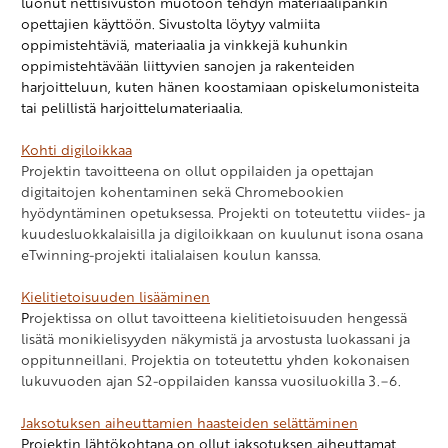
luonut nettisivuston muotoon tehdyn materiaalipankin
opettajien
käyttöön. Sivustolta löytyy valmiita
oppimistehtäviä, materiaalia ja vinkkejä
kuhunkin
oppimistehtävään liittyvien sanojen ja rakenteiden
harjoitteluun,
kuten hänen koostamiaan opiskelumonisteita
tai pelillistä harjoittelumateriaalia.
Kohti digiloikkaa
Projektin tavoitteena on ollut oppilaiden ja opettajan
digitaitojen kohentaminen sekä Chromebookien
hyödyntäminen opetuksessa. Projekti on toteutettu viides- ja
kuudesluokkalaisilla ja digiloikkaan on kuulunut isona osana
eTwinning-projekti italialaisen koulun kanssa.
Kielitietoisuuden lisääminen
P
rojektissa on ollut tavoitteena kielitietoisuuden hengessä
lisätä monikielisyyden näkymistä ja arvostusta luokassani ja
oppitunneillani. Projektia on toteutettu yhden kokonaisen
lukuvuoden ajan S2-oppilaiden kanssa vuosiluokilla 3.−6.
Jaksotuksen aiheuttamien haasteiden selättäminen
Projektin lähtökohtana on ollut jaksotuksen aiheuttamat