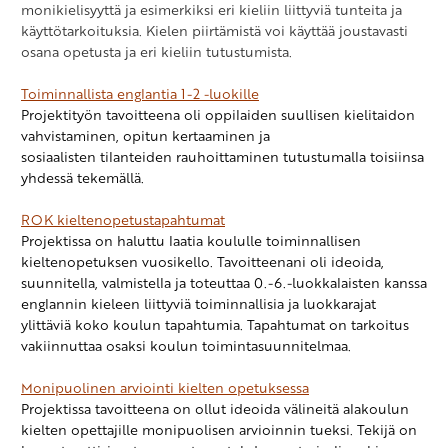
monikielisyyttä ja esimerkiksi eri kieliin liittyviä tunteita ja
käyttötarkoituksia. Kielen piirtämistä voi käyttää joustavasti
osana opetusta ja eri kieliin tutustumista.
Toiminnallista englantia 1-2 -luokille
Projektityön tavoitteena oli oppilaiden suullisen kielitaidon
vahvistaminen, opitun kertaaminen ja
sosiaalisten tilanteiden rauhoittaminen tutustumalla toisiinsa
yhdessä tekemällä.
ROK kieltenopetustapahtumat
Projektissa on haluttu laatia koululle toiminnallisen
kieltenopetuksen vuosikello. Tavoitteenani oli ideoida,
suunnitella, valmistella ja toteuttaa
0.-6.-luokkalaisten kanssa
englannin kieleen liittyviä toiminnallisia ja luokkarajat
ylittäviä
koko koulun tapahtumia. T
apahtumat on tarkoitus
vakiinnuttaa osaksi koulun toimintasuunnitelmaa.
Monipuolinen arviointi kielten opetuksessa
Projektissa tavoitteena on ollut ideoida välineitä
alakoulun
kielten opettajille monipuolisen arvioinnin tueksi.
Tekijä on