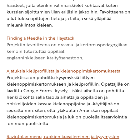
haasteet, joita etenkin valinnaiskielet kohtaavat kuten
kurssien sijoittumien liian erillisiin jaksoihin. Tavoitteena on
ollut tukea opittujen tietoja ja taitoja sekä ylläpitää
mielenkiintoa kieleen.
Finding a Needle in the Haystack
Projektin tavoitteena on draama- ja kertomuspedagogiikan
keinoin tutustuttaa oppilaat
englanninkieliseen käsityösanastoon.
Ajatuksia kieliprofiilista ja kielenoppimiskertomuksesta
Projektissa on pohdittu
kysymyksiä liittyen
kielenoppimiskertomukseen ja kieliprofiiliin. Opettajille on
laadittu
Google Forms -kysely. Lisäksi aihetta on pohdittu
henkilökohtaisella tasolla aihetta ja oppilaiden ja
opiskelijoiden kasvua kielenoppijoina ja -käyttäjinä on
seurattu mm. siten, että y
läkoulun A-ranskan oppilaat
kielenoppimiskertomuksia ja lukion puolella itsearviointia
on monipuolistettu.
Ravintolan menu, ruokien kuvaileminen ja kysymysten