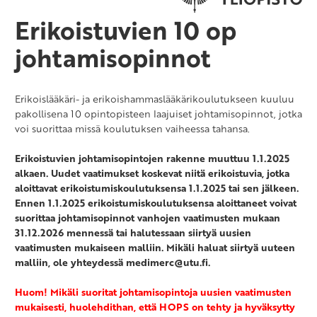
Erikoistuvien 10 op
johtamisopinnot
Erikoislääkäri- ja erikoishammaslääkärikoulutukseen kuuluu
pakollisena 10 opintopisteen laajuiset johtamisopinnot, jotka
voi suorittaa missä koulutuksen vaiheessa tahansa.
Erikoistuvien johtamisopintojen rakenne muuttuu 1.1.2025
alkaen. Uudet vaatimukset koskevat niitä erikoistuvia, jotka
aloittavat erikoistumiskoulutuksensa 1.1.2025 tai sen jälkeen.
Ennen 1.1.2025 erikoistumiskoulutuksensa aloittaneet voivat
suorittaa johtamisopinnot vanhojen vaatimusten mukaan
31.12.2026 mennessä tai halutessaan siirtyä uusien
vaatimusten mukaiseen malliin. Mikäli haluat siirtyä uuteen
malliin, ole yhteydessä medimerc@utu.fi.
Huom! Mikäli suoritat johtamisopintoja uusien vaatimusten
mukaisesti, huolehdithan, että HOPS on tehty ja hyväksytty