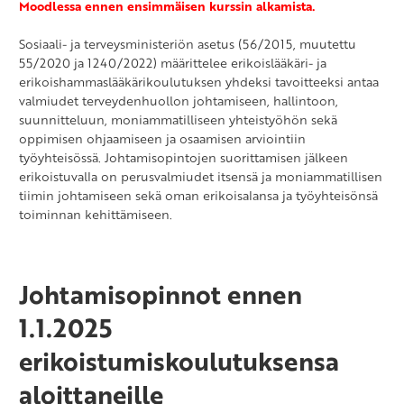
Moodlessa ennen ensimmäisen kurssin alkamista.
Sosiaali- ja terveysministeriön asetus (56/2015, muutettu
55/2020 ja 1240/2022) määrittelee erikoislääkäri- ja
erikoishammaslääkärikoulutuksen yhdeksi tavoitteeksi antaa
valmiudet terveydenhuollon johtamiseen, hallintoon,
suunnitteluun, moniammatilliseen yhteistyöhön sekä
oppimisen ohjaamiseen ja osaamisen arviointiin
työyhteisössä. Johtamisopintojen suorittamisen jälkeen
erikoistuvalla on perusvalmiudet itsensä ja moniammatillisen
tiimin johtamiseen sekä oman erikoisalansa ja työyhteisönsä
toiminnan kehittämiseen.
Johtamisopinnot ennen
1.1.2025
erikoistumiskoulutuksensa
aloittaneille