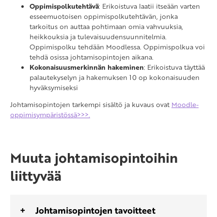
Oppimispolkutehtävä
: Erikoistuva laatii itseään varten
esseemuotoisen oppimispolkutehtävän, jonka
tarkoitus on auttaa pohtimaan omia vahvuuksia,
heikkouksia ja tulevaisuudensuunnitelmia.
Oppimispolku tehdään Moodlessa. Oppimispolkua voi
tehdä osissa johtamisopintojen aikana.
Kokonaisuusmerkinnän hakeminen
: Erikoistuva täyttää
palautekyselyn ja hakemuksen 10 op kokonaisuuden
hyväksymiseksi
Johtamisopintojen tarkempi sisältö ja kuvaus ovat
Moodle-
oppimisympäristössä>>>.
Muuta johtamisopintoihin
liittyvää
Johtamisopintojen tavoitteet