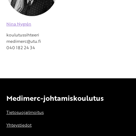
Nina Nygrén
koulutussihteeri
medimerc@utu.fi
040 182 24 34
Medimerc-johtamiskoulutus
Tietosuojailmoitus
Yhteystiedot