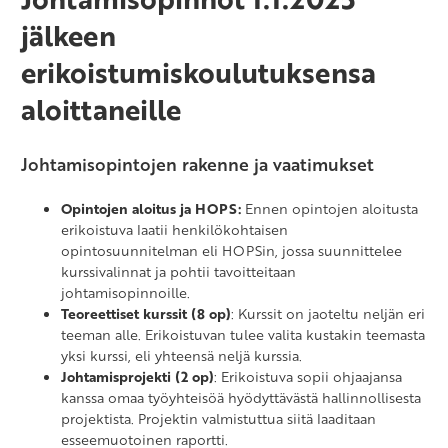
jälkeen
erikoistumiskoulutuksensa
aloittaneille
Johtamisopintojen rakenne ja vaatimukset
Opintojen aloitus ja HOPS:
Ennen opintojen aloitusta
erikoistuva laatii henkilökohtaisen
opintosuunnitelman eli HOPSin, jossa suunnittelee
kurssivalinnat ja pohtii tavoitteitaan
johtamisopinnoille.
Teoreettiset kurssit (8 op)
: Kurssit on jaoteltu neljän eri
teeman alle. Erikoistuvan tulee valita kustakin teemasta
yksi kurssi, eli yhteensä neljä kurssia.
Johtamisprojekti (2 op)
: Erikoistuva sopii ohjaajansa
kanssa omaa työyhteisöä hyödyttävästä hallinnollisesta
projektista. Projektin valmistuttua siitä laaditaan
esseemuotoinen raportti.