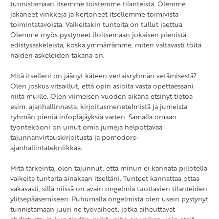
tunnistamaan itsemme toistemme tilanteista. Olemme
jakaneet vinkkejä ja kertoneet itsellemme toimivista
toimintatavoista. Vaikeitakin tunteita on tullut jaettua.
Olemme myös pystyneet iloitsemaan jokaisen pienistä
edistysaskeleista, koska ymmärrämme, miten valtavasti töitä
näiden askeleiden takana on.
Mitä itselleni on jäänyt käteen vertaisryhmän vetämisestä?
Olen joskus vitsaillut, että opin asioita vasta opettaessani
niitä muille. Olen viimeisen vuoden aikana etsinyt tietoa
esim. ajanhallinnasta, kirjoitusmenetelmistä ja jumeista
ryhmän pieniä infopläjäyksiä varten. Samalla omaan
työntekooni on uinut omia jumeja helpottavaa
tajunnanvirtauskirjoitusta ja pomodoro-
ajanhallintatekniikkaa.
Mitä tärkeintä, olen tajunnut, että minun ei kannata piilotella
vaikeita tunteita ainakaan itseltäni. Tunteet kannattaa ottaa
vakavasti, sillä niissä on avain ongelmia tuottavien tilanteiden
ylitsepääsemiseen. Puhumalla ongelmista olen usein pystynyt
tunnistamaan juuri ne työvaiheet, jotka aiheuttavat