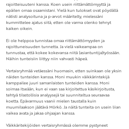
rajoitteisuuteni kanssa. Koen usein riittämättömyyttä ja
epäilen omaa osaamistani. Vielä kun tulokset ovat pöydällä
nätisti analysoituna ja p-arvot määritelty, mielessäni
kummittelee ajatus siitä, etten ole varma olenko tehnyt
kaiken oikein.
Ei ole helppoa tunnistaa omaa riittämättömyyden ja
rajoittuneisuuden tunnetta. Ja vielä vaikeampaa on
tunnustaa, että kokee kokevansa niitä (asiantuntija)työssään.
Näihin tunteisiin liittyy niin vahvasti häpeä.
Vertaisryhmää vetäessäni huomasin, etten suinkaan ole yksin
näiden tunteiden kanssa. Moni muukin väikkärintekijä
kamppailee juuri samanlaisten tunteiden kanssa. Moni
soimaa itseään, kun ei vaan saa kirjoitettua käsikirjoitusta,
tehtyä tilastollisia analyysejä tai suunniteltua seuraavaa
koetta. Epävarmuus vaanii mielen taustalla kuin
muumilaakson jäätävä Mörkö. Ja näitä tunteita on usein liian
vaikea avata ja jakaa ohjaajan kanssa.
Väikkäritekijöiden vertaisryhmässä olemme pystyneet