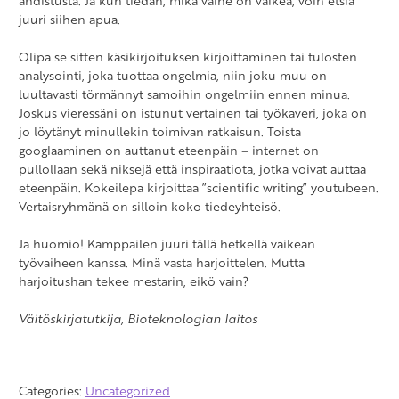
ahdistusta. Ja kun tiedän, mikä vaihe on vaikea, voin etsiä
juuri siihen apua.
Olipa se sitten käsikirjoituksen kirjoittaminen tai tulosten
analysointi, joka tuottaa ongelmia, niin joku muu on
luultavasti törmännyt samoihin ongelmiin ennen minua.
Joskus vieressäni on istunut vertainen tai työkaveri, joka on
jo löytänyt minullekin toimivan ratkaisun. Toista
googlaaminen on auttanut eteenpäin – internet on
pullollaan sekä niksejä että inspiraatiota, jotka voivat auttaa
eteenpäin. Kokeilepa kirjoittaa ”scientific writing” youtubeen.
Vertaisryhmänä on silloin koko tiedeyhteisö.
Ja huomio! Kamppailen juuri tällä hetkellä vaikean
työvaiheen kanssa. Minä vasta harjoittelen. Mutta
harjoitushan tekee mestarin, eikö vain?
Väitöskirjatutkija, Bioteknologian laitos
Categories:
Uncategorized