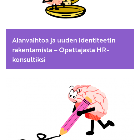
Alanvaihtoa ja uuden identiteetin
rakentamista – Opettajasta HR-
konsultiksi