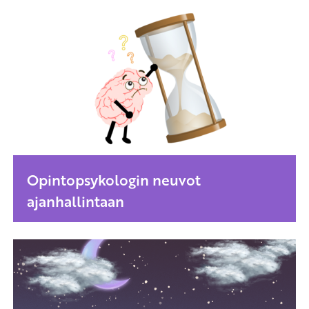
Opintopsykologin neuvot
ajanhallintaan