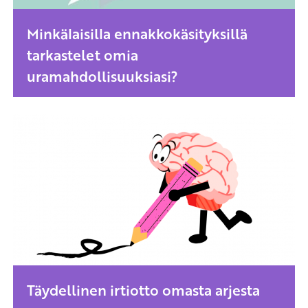
Minkälaisilla ennakkokäsityksillä
tarkastelet omia
uramahdollisuuksiasi?
Täydellinen irtiotto omasta arjesta