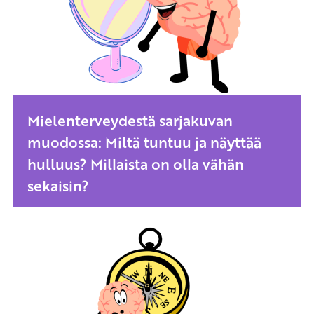
Mielenterveydestä sarjakuvan
muodossa: Miltä tuntuu ja näyttää
hulluus? Millaista on olla vähän
sekaisin?