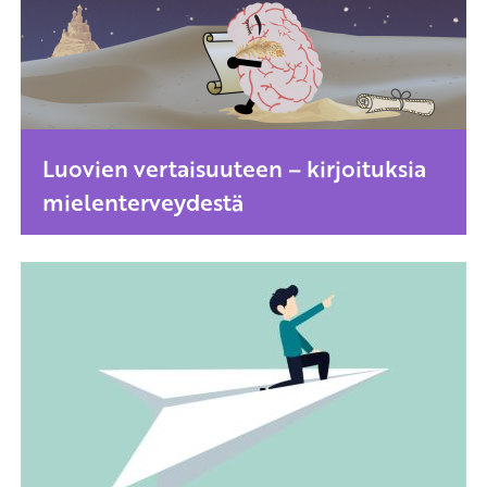
Luovien vertaisuuteen – kirjoituksia
mielenterveydestä