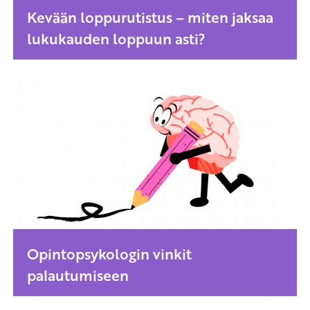
Kevään loppurutistus – miten jaksaa
lukukauden loppuun asti?
Opintopsykologin vinkit
palautumiseen