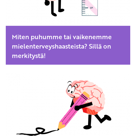
Miten puhumme tai vaikenemme
mielenterveyshaasteista? Sillä on
merkitystä!