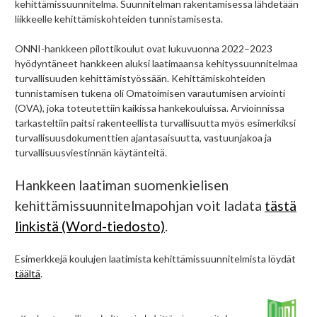
kehittämissuunnitelma. Suunnitelman rakentamisessa lähdetään
liikkeelle kehittämiskohteiden tunnistamisesta.
ONNI-hankkeen pilottikoulut ovat lukuvuonna 2022–2023
hyödyntäneet hankkeen aluksi laatimaansa kehityssuunnitelmaa
turvallisuuden kehittämistyössään. Kehittämiskohteiden
tunnistamisen tukena oli Omatoimisen varautumisen arviointi
(OVA), joka toteutettiin kaikissa hankekouluissa. Arvioinnissa
tarkasteltiin paitsi rakenteellista turvallisuutta myös esimerkiksi
turvallisuusdokumenttien ajantasaisuutta, vastuunjakoa ja
turvallisuusviestinnän käytänteitä.
Hankkeen laatiman suomenkielisen
kehittämissuunnitelmapohjan voit ladata
tästä
linkistä (Word-tiedosto)
.
Esimerkkejä koulujen laatimista kehittämissuunnitelmista löydät
täältä
.