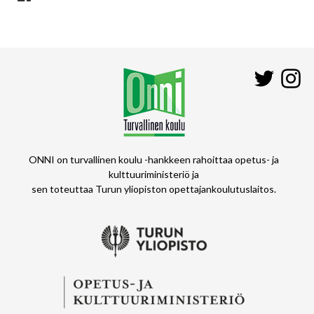
Twitter
In
ONNI on turvallinen koulu -hankkeen rahoittaa opetus- ja
kulttuuriministeriö ja
sen toteuttaa Turun yliopiston opettajankoulutuslaitos.