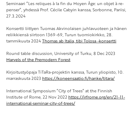
Seminaari ”Les reliques à la fin du Moyen Âge: un objet à re-
penser”, yhdessä Prof. Cécile Cabyin kanssa, Sorbonne, Pariisi,
27.3.2024
Konsertti liittyen Tuomas Akvinolaisen juhlavuoteen ja hänen
reliikkiensä siirtoon 1369-69, Turun tuomiokirkko, 28.
tammikuuta 2024
Thomas ab Italia, tibi Tolosa -konsertti
Round table discussion, University of Turku, 8 Dec 2023
Marvels of the Premodern Forest
Kirjoitustyöpaja TiTaRa-projektin kanssa, Turun yliopisto, 10.
marraskuuta 2023
https://koneensaatio.fi/hanke/titara/
International Symposium ”City of Trees” at the Finnish
Institute of Rome, 22 Nov 2022
https://irfrome.org/en/21-11-
international-seminar-city-of-trees/