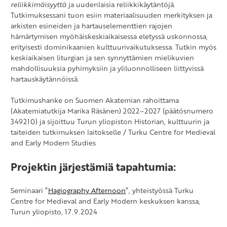
reliikkimäisyyttä
ja uudenlaisia reliikkikäytäntöjä.
Tutkimuksessani tuon esiin materiaalisuuden merkityksen ja
arkisten esineiden ja hartauselementtien rajojen
hämärtymisen myöhäiskeskiaikaisessa eletyssä uskonnossa,
erityisesti dominikaanien kulttuurivaikutuksessa. Tutkin myös
keskiaikaisen liturgian ja sen synnyttämien mielikuvien
mahdollisuuksia pyhimyksiin ja yliluonnolliseen liittyvissä
hartauskäytännöissä.
Tutkimushanke on Suomen Akatemian rahoittama
(Akatemiatutkija Marika Räsänen) 2022–2027 (päätösnumero
349210) ja sijoittuu Turun yliopiston Historian, kulttuurin ja
taiteiden tutkimuksen laitokselle / Turku Centre for Medieval
and Early Modern Studies
Projektin järjestämiä tapahtumia:
Seminaari ”
Hagiography Afternoon
”, yhteistyössä Turku
Centre for Medieval and Early Modern keskuksen kanssa,
Turun yliopisto, 17.9.2024