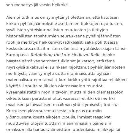
sen menestys jäi varsin heikoksi.
Aiempi tutkimus on synnyttänyt olettaman, että katolisen
kirkon pyhäinjäännöksille asettamien tiukkojen rajoitusten,
syvällisten yhteiskunnallisten muutosten ja tiettyjen
historiallisten tapahtumien seurauksena pyhäinjäännösten
rooli ja merkitys heikkenivät radikaalisti sekä poliittisessa
keskustelussa että ihmisten elämässä myöhäiskeskiajan Länsi-
Euroopassa.
Rethinking the Late Medieval Relic
-hanke
haastaa nämä vanhemmat tulkinnat ja katsoo, että tämä
myrskyisä aikakausi ei suinkaan rajoittanut pyhäinjäännösten
merkitystä, vaan synnytti uutta moninaisuutta pyhään
materiaalisuuteen samalla, kun kirkko yritti rajoittaa reliikkien
käyttöä. Lopulta reliikkien olemassaolon muodot
kyseenalaistettiin monin tavoin, mutta niiden olemassaolon
oikeutuksen perusta ei ollut vaarassa: reliikki oli merkki
maallisen ja taivaallisen maailman yhdistymisestä, todistus
Kristuksen ylösnousemuksesta ja lupaus ruumiin
ylösnousemuksesta aikojen lopulla. Ihmiset reagoivat
muuttuvien olojen tuottamiin äärimmäisiin paineisiin
omaksumalla hartausvälineistöön uudenlaisia reliikkejä tai