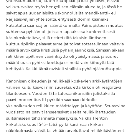
yhteiskuntaluokat, kuten kauppiaat ja käsityöläiset, etsivät
vaikutusvaltaa myös hengellisen elämän alueelta, ja tässä he
saivat apua uudenlaisilta uskonnollisilta mendikantti- eli
kerjäläisveljien yhteisöiltä, erityisesti dominikaaneiksi
kutsutulta saarnaajien sääntökunnalta. Painopisteen muutos
suhteessa pyhään oli joissain tapauksissa konkreettisesti
käsinkosketeltava, sillä ristiretkiltä takaisin läntiseen
kulttuuripiiriin palaavat armeijat toivat sotasaaliinaan valtavia
määriä arvokkaita kristillisiä pyhäinjäännöksiä. Samaan aikaan
reliikkien opillinen väärinkäyttö oli yleistymässä, ja suuret
määrät uusia pyhiksi koettuja esineitä vain kiihdytti tätä
kehitystä. Kaikki tämä ravisteli virallista pyhäinjäännösoppia.
Kanonisen oikeuden ja reliikkejä koskevien arkikäytäntöjen
välinen kuilu kasvoi niin suureksi, että kirkon oli reagoitava
tilanteeseen. Vuoden 1215 Lateraanikonsiilin julistuksilla
paavi Innocentius III pyrkikin saamaan kirkolle
yksinoikeuden reliikkien määrittelyyn ja käyttöön. Seuraavina
vuosisatoina paavit lanseerasivat useita reliikkihartauden
suitsimiseen tähdänneitä määräyksiä. Vaikka Trenton
kirkolliskokous 1545–1563 pyrki karsimaan kirkon
näkökulmasta väärät tai yhtään arveluttavat reliikkikäytänteet,