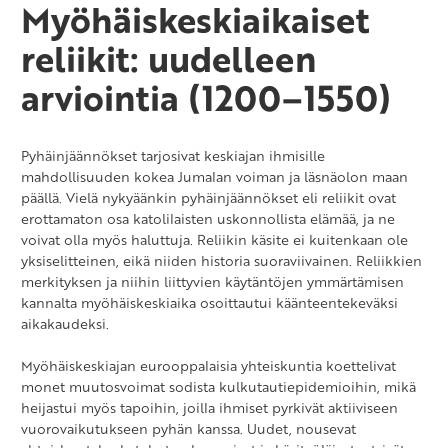
Myöhäiskeskiaikaiset
reliikit: uudelleen
arviointia (1200–1550)
Pyhäinjäännökset tarjosivat keskiajan ihmisille
mahdollisuuden kokea Jumalan voiman ja läsnäolon maan
päällä. Vielä nykyäänkin pyhäinjäännökset eli reliikit ovat
erottamaton osa katolilaisten uskonnollista elämää, ja ne
voivat olla myös haluttuja. Reliikin käsite ei kuitenkaan ole
yksiselitteinen, eikä niiden historia suoraviivainen. Reliikkien
merkityksen ja niihin liittyvien käytäntöjen ymmärtämisen
kannalta myöhäiskeskiaika osoittautui käänteentekeväksi
aikakaudeksi.
Myöhäiskeskiajan eurooppalaisia yhteiskuntia koettelivat
monet muutosvoimat sodista kulkutautiepidemioihin, mikä
heijastui myös tapoihin, joilla ihmiset pyrkivät aktiiviseen
vuorovaikutukseen pyhän kanssa. Uudet, nousevat