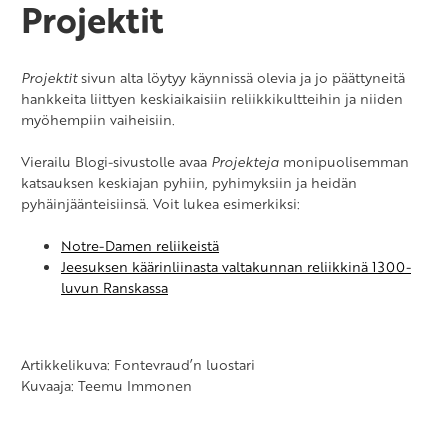
Projektit
Projektit
sivun alta löytyy käynnissä olevia ja jo päättyneitä
hankkeita liittyen keskiaikaisiin reliikkikultteihin ja niiden
myöhempiin vaiheisiin.
Vierailu Blogi-sivustolle avaa
Projekteja
monipuolisemman
katsauksen keskiajan pyhiin, pyhimyksiin ja heidän
pyhäinjäänteisiinsä. Voit lukea esimerkiksi:
Notre-Damen reliikeistä
Jeesuksen käärinliinasta valtakunnan reliikkinä 1300-
luvun Ranskassa
Artikkelikuva: Fontevraud’n luostari
Kuvaaja: Teemu Immonen