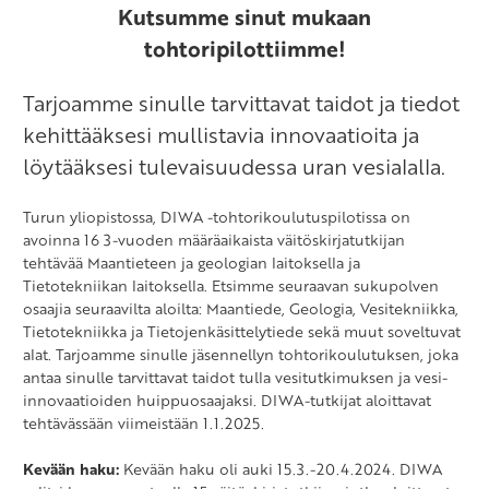
Kutsumme sinut mukaan
tohtoripilottiimme!
Tarjoamme sinulle tarvittavat taidot ja tiedot
kehittääksesi mullistavia innovaatioita ja
löytääksesi tulevaisuudessa uran vesialalla.
Turun yliopistossa, DIWA -tohtorikoulutuspilotissa on
avoinna 16 3-vuoden määräaikaista väitöskirjatutkijan
tehtävää Maantieteen ja geologian laitoksella ja
Tietotekniikan laitoksella. Etsimme seuraavan sukupolven
osaajia seuraavilta aloilta: Maantiede, Geologia, Vesitekniikka,
Tietotekniikka ja Tietojenkäsittelytiede sekä muut soveltuvat
alat. Tarjoamme sinulle jäsennellyn tohtorikoulutuksen, joka
antaa sinulle tarvittavat taidot tulla vesitutkimuksen ja vesi-
innovaatioiden huippuosaajaksi. DIWA-tutkijat aloittavat
tehtävässään viimeistään 1.1.2025.
Kevään haku:
Kevään haku oli auki 15.3.-20.4.2024
. DIWA