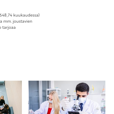
 648,74 kuukaudessa)
ta mm. joustavien
o tarjoaa