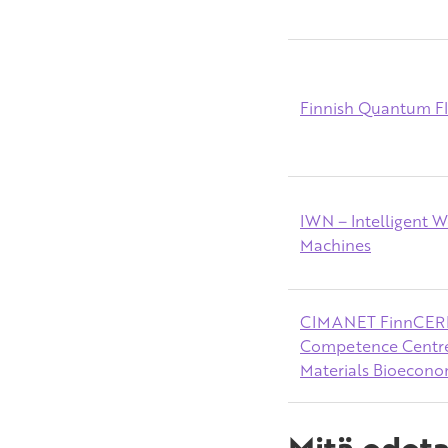
Finnish Quantum Fl
IWN – Intelligent 
Machines
CIMANET FinnCER
Competence Centre
Materials Bioecon
Mitä odot