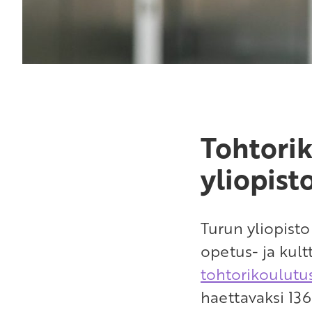
Tohtorik
yliopist
Turun yliopist
opetus- ja kul
tohtorikoulutu
haettavaksi 136