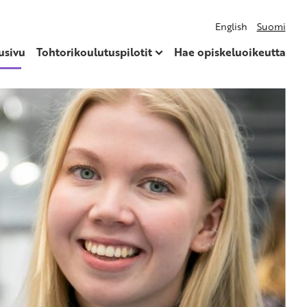
English
Suomi
usivu
Tohtorikoulutuspilotit
Hae opiskeluoikeutta