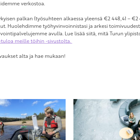
oidemme verkostoa.
kyisen palkan (työsuhteen alkaessa yleensä €2 448,41 – €2
lut. Huolehdimme työhyvinvoinnistasi ja arkesi toimivuudes
vointipalvelujemme avulla. Lue lisää siitä, mitä Turun ylipist
tuloa meille töihin -sivustolta.
vaukset alta ja hae mukaan!