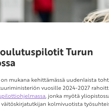
oulutuspilotit Turun
ossa
o on mukana kehittämässä uudenlaista toht
ttuuriministeriön vuosille 2024-2027 rahoi
spilottiohjelmassa
, jonka myötä yliopistos
 väitöskirjatutkijan kolmivuotista työsuhtei