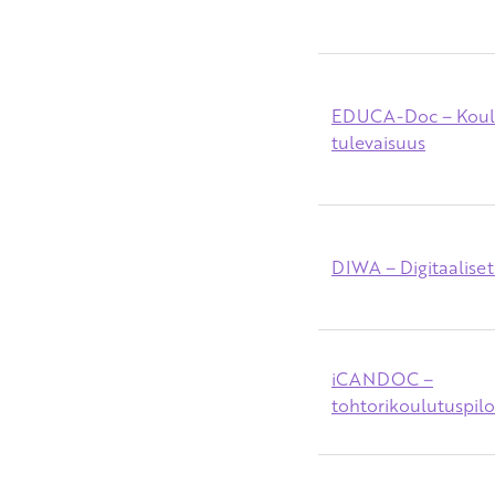
EDUCA-Doc – Koul
tulevaisuus
DIWA – Digitaaliset
iCANDOC
–
tohtorikoulutuspilo