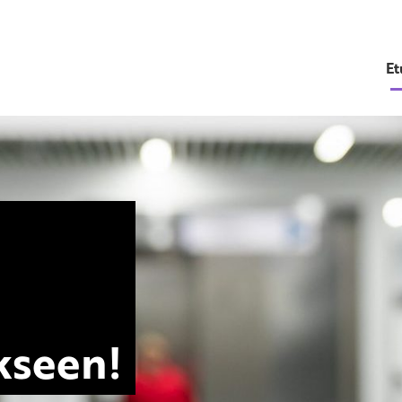
Et
kseen!