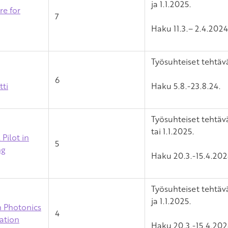
ja 1.1.2025.
re for
7
Haku 11.3.– 2.4.2024
Työsuhteiset tehtävä
6
tti
Haku 5.8.-23.8.24.
Työsuhteiset tehtäv
tai 1.1.2025.
Pilot in
5
ng
Haku 20.3.-15.4.202
Työsuhteiset tehtäv
ja 1.1.2025.
n Photonics
4
ation
Haku 20.3.-15.4.2024