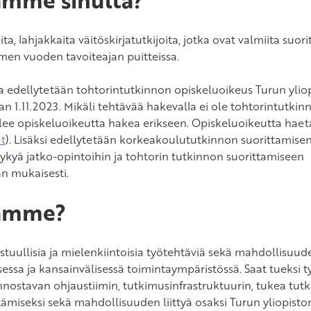
a, lahjakkaita väitöskirjatutkijoita, jotka ovat valmiita suo
men vuoden tavoiteajan puitteissa.
a edellytetään tohtorintutkinnon opiskeluoikeus Turun yliop
n 1.11.2023. Mikäli tehtävää hakevalla ei ole tohtorintutki
tulee opiskeluoikeutta hakea erikseen. Opiskeluoikeutta hae
et
). Lisäksi edellytetään korkeakoulututkinnon suorittamisen
ykyä jatko-opintoihin ja tohtorin tutkinnon suorittamiseen
n mukaisesti.
oamme?
tuullisia ja mielenkiintoisia työtehtäviä sekä mahdollisuud
ssa ja kansainvälisessä toimintaympäristössä. Saat tueksi t
nnostavan ohjaustiimin, tutkimusinfrastruktuurin, tukea tut
stämiseksi sekä mahdollisuuden liittyä osaksi Turun yliopiston