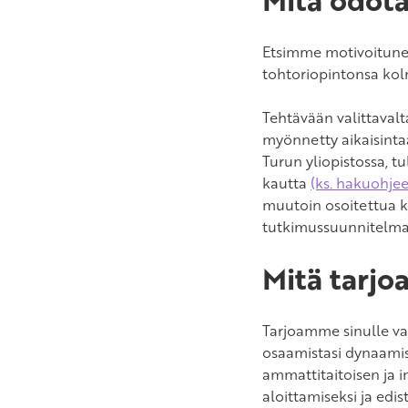
Etsimme motivoituneit
tohtoriopintonsa kol
Tehtävään valittavalt
myönnetty aikaisintaa
Turun yliopistossa, 
kautta
(ks. hakuohje
muutoin osoitettua k
tutkimussuunnitelma
Mitä tarj
Tarjoamme sinulle vas
osaamistasi dynaamise
ammattitaitoisen ja i
aloittamiseksi ja edi