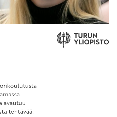
orikoulutusta
ttamassa
sa avautuu
sta tehtävää.