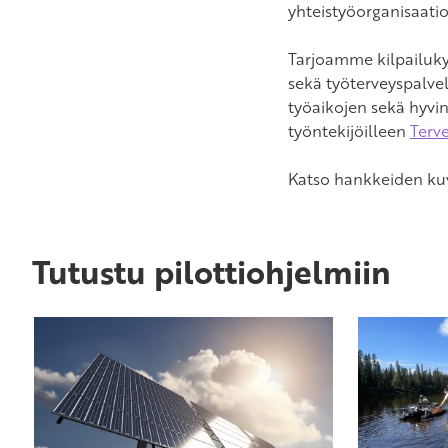
yhteistyöorganisaati
Tarjoamme kilpailuky
sekä työterveyspalve
työaikojen sekä hyvin
työntekijöilleen
Terve
Katso hankkeiden ku
Tutustu pilottiohjelmiin