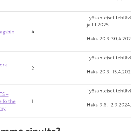
Työsuhteiset tehtäv
ja 1.1.2025.
agship
4
Haku 20.3-30.4.2024
Työsuhteiset tehtävä
Work
2
Haku 20.3.-15.4.202
Työsuhteiset tehtävä
ES –
 fo the
1
Haku
9.8.-
2.9.2024.
omy
amme sinulta?