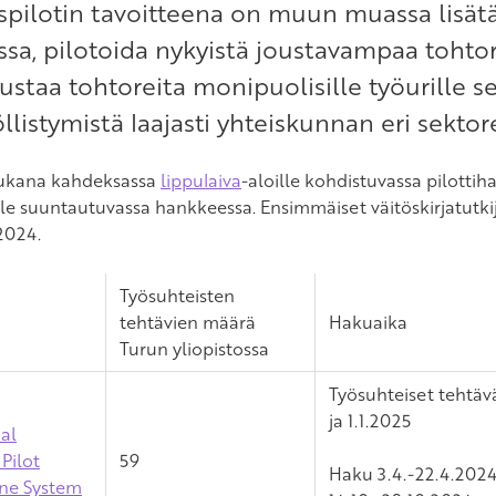
spilotin tavoitteena on muun muassa lisät
a, pilotoida nykyistä joustavampaa tohto
ustaa tohtoreita monipuolisille työurille se
llistymistä laajasti yhteiskunnan eri sektore
mukana kahdeksassa
lippulaiva
-aloille kohdistuvassa pilotti
le suuntautuvassa hankkeessa. Ensimmäiset väitöskirjatutkij
2024.
Työsuhteisten
tehtävien määrä
Hakuaika
Turun yliopistossa
Työsuhteiset tehtäv
ja 1.1.2025
al
Pilot
59
Haku 3.4.-22.4.2024
ne System