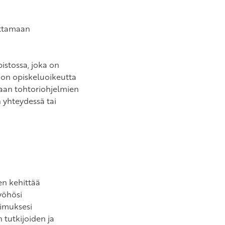
rittamaan
istossa, joka on
nnon opiskeluoikeutta
taan tohtoriohjelmien
 yhteydessä tai
en kehittää
yöhösi
kimuksesi
 tutkijoiden ja