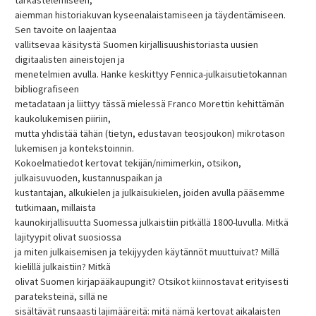
aiemman historiakuvan kyseenalaistamiseen ja täydentämiseen.
Sen tavoite on laajentaa
vallitsevaa käsitystä Suomen kirjallisuushistoriasta uusien
digitaalisten aineistojen ja
menetelmien avulla. Hanke keskittyy Fennica-julkaisutietokannan
bibliografiseen
metadataan ja liittyy tässä mielessä Franco Morettin kehittämän
kaukolukemisen piiriin,
mutta yhdistää tähän (tietyn, edustavan teosjoukon) mikrotason
lukemisen ja kontekstoinnin.
Kokoelmatiedot kertovat tekijän/nimimerkin, otsikon,
julkaisuvuoden, kustannuspaikan ja
kustantajan, alkukielen ja julkaisukielen, joiden avulla pääsemme
tutkimaan, millaista
kaunokirjallisuutta Suomessa julkaistiin pitkällä 1800-luvulla. Mitkä
lajityypit olivat suosiossa
ja miten julkaisemisen ja tekijyyden käytännöt muuttuivat? Millä
kielillä julkaistiin? Mitkä
olivat Suomen kirjapääkaupungit? Otsikot kiinnostavat erityisesti
parateksteinä, sillä ne
sisältävät runsaasti lajimääreitä: mitä nämä kertovat aikalaisten