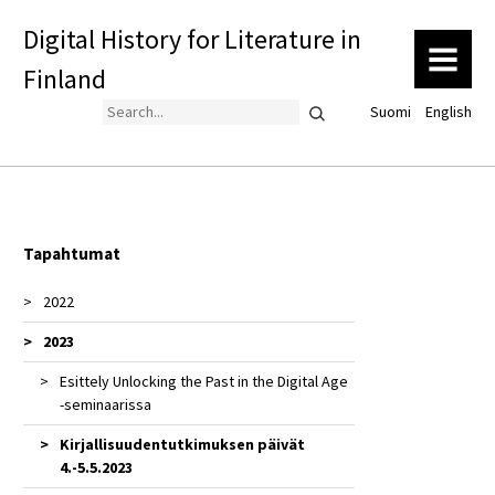
Digital History for Literature in
MENU
Finland
Search
Suomi
English
Tapahtumat
2022
2023
Sanomalehtisymposiumi 2022
Seminaari: Kirjallisuushistorian uudistuvat
Esittely Unlocking the Past in the Digital Age
metodit
-seminaarissa
Kirjallisuudentutkimuksen päivät
4.-5.5.2023