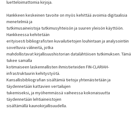
luetteloimattomia kirjoja.
Hankkeen keskeinen tavoite on myös kehittää avoimia digitaalisia
menetelmiä ja
tutkimusaineistoja tutkimusyhteisön ja suuren yleisön käyttöön.
Hankkeessa kehitetään
erityisesti bibliografisten kuvailutietojen louhintaan ja analysointiin
soveltuvia välineitä, jotka
mahdollistavat kirjallisuushistorian datalähtöisen tutkimuksen. Tämä
tukee samalla
kotimaiseen laskennallisten ihmistieteiden FIN-CLARIAH-
infrastruktuurin kehitystyötä.
Kansallisbibliografian sisältämiä tietoja yhtenäistetään ja
täydennetään kattavien vertailujen
tukemiseksi, ja myöhemmässä vaiheessa kokonaisuutta
täydennetään lehtiaineistojen
sisältämällä kaunokirjallisuudella.