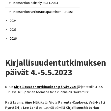
Konsortion esittely 30.11.2023
Konsortion verkostotapaaminen Turussa
2024
2025
1800-luvun tutkimuksen verkoston 14.
vuosikonferenssi
2026
DARIAH Annual Event 2025
Best Poster Award (Digital Humanities -
DH2025-konferenssi
1800-luvun tutkimuksen verkoston 15.
kesäkoulu)
vuosikonferenssi
Kirjahistoriatyöpaja Turussa 17.1.2025
DRDHum – joulukuu 2024
Kirjallisuudentutkimuksen
Kirjallisuutta ja digiä! Hankkeen
Kirjallisuudentutkimuksen päivät, 22.–
Esitelmä: Cultures of Screen, Performance
loppuseminaari, Turku
päivät 4.-5.5.2023
23.5.2025
and Print Network
Vierailuluento Splitin yliopistossa
Summer School in Social Science Methods
Esittely ”Kirjallisuuden digitaaliset jäljet” -
2025
seminaarissa
KTS:n
Kirjallisuudentutkimuksen päivät 2023
järjestettiin 4.-5.5.
Turussa. KTS-päivien teemana tänä vuonna oli ”Kokemus”.
Työpaja ”Genre”
Intensiivikurssi ”Digitaalinen
kirjallisuushistoria ja laji”
Kati Launis
,
Aino Mäkikalli
,
Viola Parente-Čapková
,
Veli-Matti
Pynttäri
ja
Leo Lahti
esittelivät päivillä
Kirjallisuushistorian
Vierailuluento Australian National