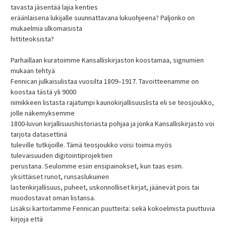
tavasta jäsentää lajia kenties
eräänlaisena lukijalle suunnattavana lukuohjeena? Paljonko on
mukaelmia ulkomaisista
hittiteoksista?
Parhaillaan kuratoimme Kansalliskirjaston koostamaa, signumien
mukaan tehtyä
Fennican julkaisulistaa vuosilta 1809–1917. Tavoitteenamme on
koostaa tästä yli 9000
nimikkeen listasta rajatumpi kaunokirjallisuuslista eli se teosjoukko,
jolle näkemyksemme
1800-luvun kirjallisuushistoriasta pohjaa ja jonka Kansalliskirjasto voi
tarjota datasettinä
tuleville tutkijoille. Tämä teosjoukko voisi toimia myös
tulevaisuuden digitointiprojektien
perustana. Seulomme esiin ensipainokset, kun taas esim.
yksittäiset runot, runsaslukuinen
lastenkirjallisuus, puheet, uskonnolliset kirjat, jäänevät pois tai
muodostavat oman listansa.
Lisäksi kartoitamme Fennican puutteita: sekä kokoelmista puuttuvia
kirjoja että