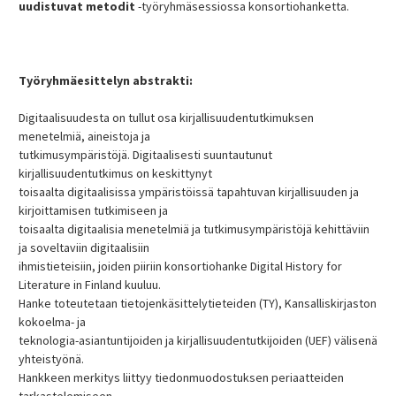
uudistuvat metodit
-työryhmäsessiossa konsortiohanketta.
Universityssa
Artikkeli – Sanomalehti Karjalainen
Työryhmäesittelyn abstrakti:
Digitaalisuudesta on tullut osa kirjallisuudentutkimuksen
menetelmiä, aineistoja ja
tutkimusympäristöjä. Digitaalisesti suuntautunut
kirjallisuudentutkimus on keskittynyt
toisaalta digitaalisissa ympäristöissä tapahtuvan kirjallisuuden ja
kirjoittamisen tutkimiseen ja
toisaalta digitaalisia menetelmiä ja tutkimusympäristöjä kehittäviin
ja soveltaviin digitaalisiin
ihmistieteisiin, joiden piiriin konsortiohanke Digital History for
Literature in Finland kuuluu.
Hanke toteutetaan tietojenkäsittelytieteiden (TY), Kansalliskirjaston
kokoelma- ja
teknologia-asiantuntijoiden ja kirjallisuudentutkijoiden (UEF) välisenä
yhteistyönä.
Hankkeen merkitys liittyy tiedonmuodostuksen periaatteiden
tarkastelemiseen,