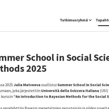
Tutkimusryhmä
Tapaht
mmer School in Social Sci
thods 2025
ssa 2025
Julia Matveeva
osallistui
Summer School in Social Sci
maan, joka järjestettiin
Università della Svizzera italiana
(USI)
i kurssin
“An Introduction to Bayesian Methods for the Social S
la perehdyttiin Bayesin menetelmien perusteisiin ja niiden sovel