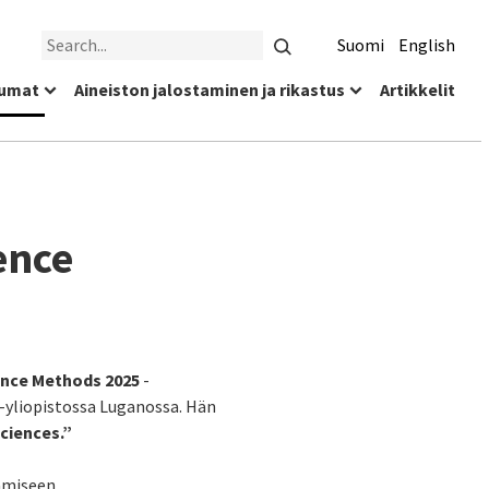
Search
Suomi
English
umat
Aineiston jalostaminen ja rikastus
Artikkelit
ence
ence Methods 2025
-
 -yliopistossa Luganossa. Hän
ciences.”
tamiseen