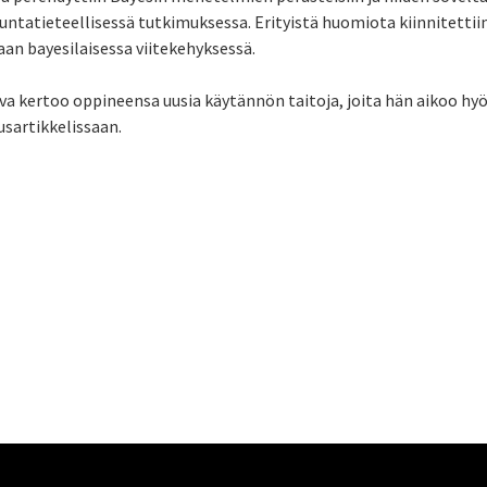
untatieteellisessä tutkimuksessa. Erityistä huomiota kiinnitettii
aan bayesilaisessa viitekehyksessä.
a kertoo oppineensa uusia käytännön taitoja, joita hän aikoo hy
sartikkelissaan.