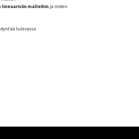
n
lineaarisiin malleihin
ja niiden
ödyntää tulevassa