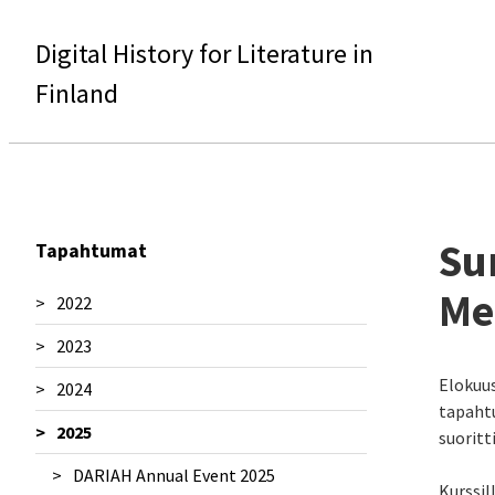
Digital History for Literature in
Finland
Su
Tapahtumat
Me
2022
2023
Sanomalehtisymposiumi 2022
Elokuu
2024
Seminaari: Kirjallisuushistorian
Esittely Unlocking the Past in the
tapahtu
uudistuvat metodit
Digital Age -seminaarissa
2025
1800-luvun tutkimuksen verkoston 14.
suoritt
Kirjallisuudentutkimuksen päivät
vuosikonferenssi
DARIAH Annual Event 2025
4.-5.5.2023
Kurssil