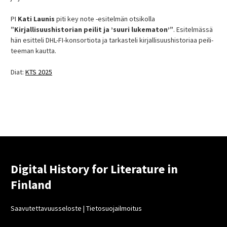
PI
Kati Launis
piti key note -esitelmän otsikolla
”Kirjallisuushistorian peilit ja ’suuri lukematon’”
. Esitelmässä
hän esitteli DHL-FI-konsortiota ja tarkasteli kirjallisuushistoriaa peili-
teeman kautta.
Diat:
KTS 2025
Digital History for Literature in
Finland
Saavutettavuusseloste
|
Tietosuojailmoitus