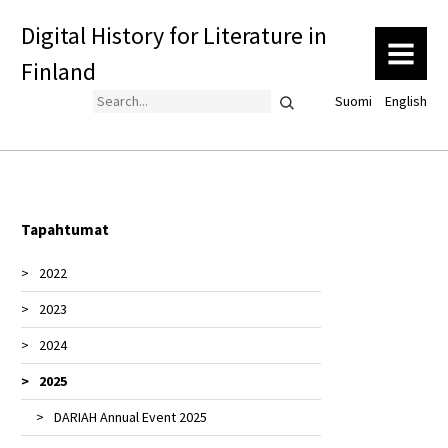
Digital History for Literature in
MENU
Finland
Search
Suomi
English
Tapahtumat
2022
2023
Sanomalehtisymposiumi 2022
2024
Seminaari: Kirjallisuushistorian uudistuvat
Esittely Unlocking the Past in the Digital Age
metodit
-seminaarissa
2025
1800-luvun tutkimuksen verkoston 14.
Kirjallisuudentutkimuksen päivät 4.-5.5.2023
vuosikonferenssi
DARIAH Annual Event 2025
Konsortion esittely 30.11.2023
Best Poster Award (Digital Humanities -