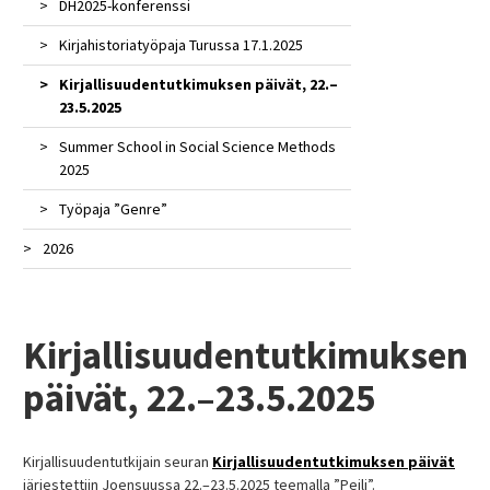
DH2025-konferenssi
kesäkoulu)
Konsortion verkostotapaaminen Turussa
Kirjahistoriatyöpaja Turussa 17.1.2025
DRDHum – joulukuu 2024
Kirjallisuudentutkimuksen päivät, 22.–
Esitelmä: Cultures of Screen, Performance
23.5.2025
and Print Network
Summer School in Social Science Methods
Esittely ”Kirjallisuuden digitaaliset jäljet” -
2025
seminaarissa
Työpaja ”Genre”
Intensiivikurssi ”Digitaalinen
kirjallisuushistoria ja laji”
2026
Vierailuluento Australian National
1800-luvun tutkimuksen verkoston 15.
Universityssa
vuosikonferenssi
Artikkeli – Sanomalehti Karjalainen
Kirjallisuudentutkimuksen
Kirjallisuutta ja digiä! Hankkeen
loppuseminaari, Turku
päivät, 22.–23.5.2025
Vierailuluento Splitin yliopistossa
Kirjallisuudentutkijain seuran
Kirjallisuudentutkimuksen päivät
järjestettiin Joensuussa 22.–23.5.2025 teemalla ”Peili”.