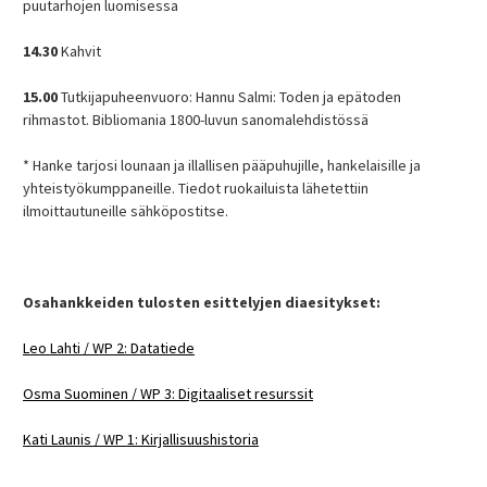
puutarhojen luomisessa
14.30
Kahvit
15.00
Tutkijapuheenvuoro: Hannu Salmi: Toden ja epätoden
rihmastot. Bibliomania 1800-luvun sanomalehdistössä
* Hanke tarjosi lounaan ja illallisen pääpuhujille, hankelaisille ja
yhteistyökumppaneille. Tiedot ruokailuista lähetettiin
ilmoittautuneille sähköpostitse.
Osahankkeiden tulosten esittelyjen diaesitykset:
Leo Lahti / WP 2: Datatiede
Osma Suominen / WP 3: Digitaaliset resurssit
Kati Launis / WP 1: Kirjallisuushistoria