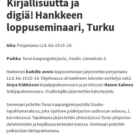
Kirjallisuutta ja
kirjallisuushistoria ja laji”
digiä! Hankkeen
Vierailuluento Australian National
Universityssa
loppuseminaari, Turku
Artikkeli – Sanomalehti Karjalainen
Aika
: Perjantaina 12.6. klo 10.15–16.
Paikka
: Turun kaupunginkirjasto, Studio. Linnankatu 2.
Hankkeen
kaikille avoi
n
loppuseminaari järjestettiin perjantaina
12.6. klo 10.15–16. Ohjelmassa oli hankkeen tulosten esittelyä sekä
Sirpa Kähkösen
kirjailijapuheenvuoro ja professori
Hannu Salmen
tutkijapuheenvuoro. Osallistujille järjestettiin kahvitarjoilu.
Seminaari pidettin Turun kaupunginkirjastolla Studio-
tapahtumasalissa, joka sijaitsee pääkirjaston uudisosan aulassa, 1.
kerroksessa. Tapahtuma järjestettiin yhteistyössä Turun yliopiston
datatieteiden ja kirjallisuustieteiden kanssa. Seminaari pidettiin
pelkästään lähitapahtumana.