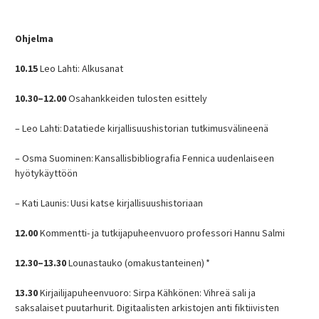
Ohjelma
10.15
Leo Lahti: Alkusanat
10.30–12.00
Osahankkeiden tulosten esittely
– Leo Lahti: Datatiede kirjallisuushistorian tutkimusvälineenä
– Osma Suominen: Kansallisbibliografia Fennica uudenlaiseen
hyötykäyttöön
– Kati Launis: Uusi katse kirjallisuushistoriaan
12.00
Kommentti- ja tutkijapuheenvuoro professori Hannu Salmi
12.30–13.30
Lounastauko (omakustanteinen) *
13.30
Kirjailijapuheenvuoro: Sirpa Kähkönen: Vihreä sali ja
saksalaiset puutarhurit. Digitaalisten arkistojen anti fiktiivisten