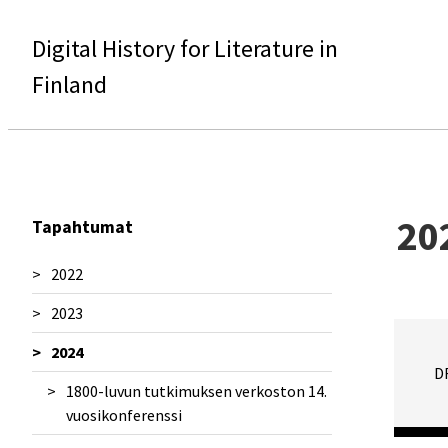
Digital History for Literature in
Finland
20
Tapahtumat
2022
2023
Sanomalehtisymposiumi 2022
2024
Seminaari: Kirjallisuushistorian
Esittely Unlocking the Past in the
D
uudistuvat metodit
Digital Age -seminaarissa
1800-luvun tutkimuksen verkoston 14.
Kirjallisuudentutkimuksen päivät
vuosikonferenssi
4.-5.5.2023