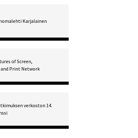
anomalehti Karjalainen
tures of Screen,
and Print Network
utkimuksen verkoston 14.
nssi