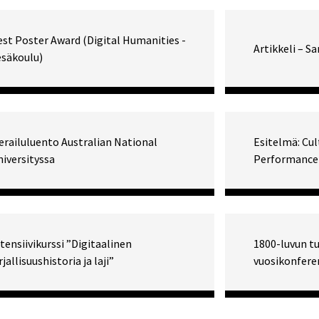
est Poster Award (Digital Humanities -
Artikkeli – S
esäkoulu)
erailuluento Australian National
Esitelmä: Cul
iversityssa
Performance 
tensiivikurssi ”Digitaalinen
1800-luvun t
rjallisuushistoria ja laji”
vuosikonfere