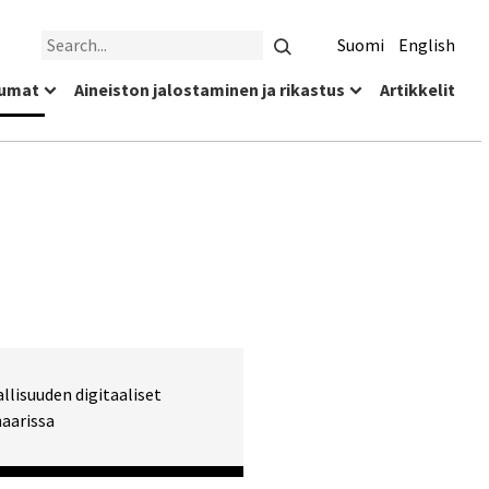
Search
Suomi
English
umat
Aineiston jalostaminen ja rikastus
Artikkelit
allisuuden digitaaliset
naarissa