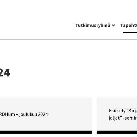
Tutkimusryhmä
Tapaht
24
Esittely ”Kirj
RDHum – joulukuu 2024
jäljet” -semi