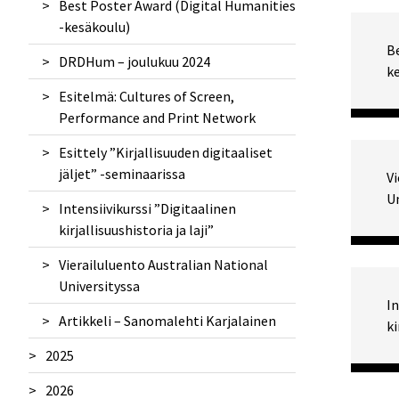
Best Poster Award (Digital Humanities
Konsortion esittely 30.11.2023
-kesäkoulu)
B
Konsortion verkostotapaaminen
DRDHum – joulukuu 2024
k
Turussa
Esitelmä: Cultures of Screen,
Performance and Print Network
Esittely ”Kirjallisuuden digitaaliset
jäljet” -seminaarissa
Vi
Un
Intensiivikurssi ”Digitaalinen
kirjallisuushistoria ja laji”
Vierailuluento Australian National
Universityssa
In
Artikkeli – Sanomalehti Karjalainen
ki
2025
2026
DARIAH Annual Event 2025