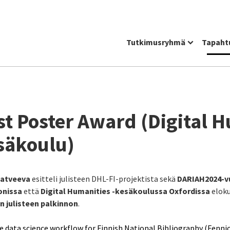
Tutkimusryhmä
Tapaht
st Poster Award (Digital H
säkoulu)
Matveeva
esitteli julisteen DHL-FI-projektista sekä
DARIAH2024-v
onissa
että
Digital Humanities -kesäkoulussa Oxfordissa
eloku
n julisteen palkinnon
.
e data science workflow for Finnish National Bibliography (Fennic