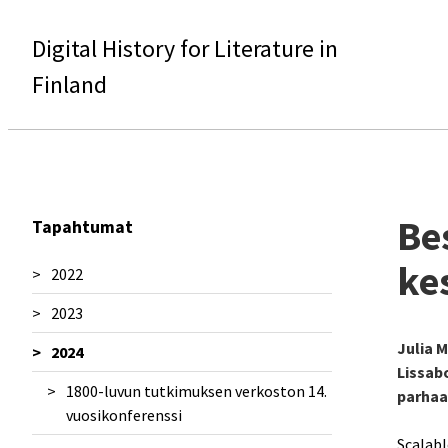
Digital History for Literature in
Finland
Be
Tapahtumat
ke
2022
2023
Sanomalehtisymposiumi 2022
Julia 
2024
Seminaari: Kirjallisuushistorian
Esittely Unlocking the Past in the
Lissab
uudistuvat metodit
Digital Age -seminaarissa
1800-luvun tutkimuksen verkoston 14.
parhaa
Kirjallisuudentutkimuksen päivät
vuosikonferenssi
4.-5.5.2023
Scalabl