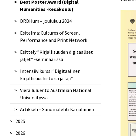
Best Poster Award (Digital
Konsortion esittely 30.11.2023
Humanities -kesäkoulu)
Konsortion verkostotapaaminen
DRDHum – joulukuu 2024
Turussa
Esitelmä: Cultures of Screen,
Performance and Print Network
Esittely ”Kirjallisuuden digitaaliset
jäljet” -seminaarissa
Intensiivikurssi ”Digitaalinen
kirjallisuushistoria ja laji”
Vierailuluento Australian National
Universityssa
Artikkeli – Sanomalehti Karjalainen
2025
2026
DARIAH Annual Event 2025