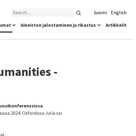
Search
Suomi
English
umat
Aineiston jalostaminen ja rikastus
Artikkelit
umanities -
uosikonferenssissa
ussa 2024. Oxfordissa Julia sai
a).