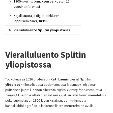
DH2025-konferenssi
1800-luvun tutkimuksen verkoston 15.
kesäkoulu)
Konsortion verkostotapaaminen Turussa
vuosikonferenssi
Kirjahistoriatyöpaja Turussa 17.1.2025
DRDHum – joulukuu 2024
Kirjallisuutta ja digiä! Hankkeen
Kirjallisuudentutkimuksen päivät, 22.–
Esitelmä: Cultures of Screen, Performance
loppuseminaari, Turku
23.5.2025
and Print Network
Vierailuluento Splitin yliopistossa
Summer School in Social Science Methods
Esittely ”Kirjallisuuden digitaaliset jäljet” -
2025
seminaarissa
Työpaja ”Genre”
Intensiivikurssi ”Digitaalinen
Vierailuluento Splitin
kirjallisuushistoria ja laji”
yliopistossa
Vierailuluento Australian National
Universityssa
Artikkeli – Sanomalehti Karjalainen
Toukokuussa 2026 professori
Kati Launis
vieraili
Splitin
yliopiston
filosofisessa tiedekunnassa Erasmus+ -ohjelman
puitteissa ja piti luennon aiheesta
Digital History for Literature in
Finland
. Luento esitteli digitaalisen kirjallisuushistorian menetelmiä
sekä suomalaisen 1800-luvun kirjallisuuden tutkimusta
kansallisbibliografian ja laskennallisten menetelmien avulla.