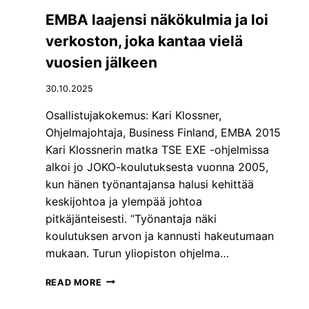
A
–
J
EMBA laajensi näkökulmia ja loi
Y
A
H
verkoston, joka kantaa vielä
K
D
E
vuosien jälkeen
I
S
S
T
30.10.2025
T
Ä
E
V
Osallistujakokemus: Kari Klossner,
L
Ä
Ohjelmajohtaja, Business Finland, EMBA 2015
M
Ä
Ä
Kari Klossnerin matka TSE EXE -ohjelmissa
J
,
alkoi jo JOKO-koulutuksesta vuonna 2005,
O
J
H
kun hänen työnantajansa halusi kehittää
O
T
keskijohtoa ja ylempää johtoa
K
A
A
pitkäjänteisesti. “Työnantaja näki
M
V
koulutuksen arvon ja kannusti hakeutumaan
I
E
S
mukaan. Turun yliopiston ohjelma…
I
T
E
A
E
READ MORE
D
–
M
U
J
B