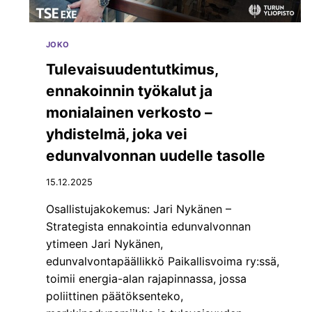
I
S
T
JOKO
A
P
Tulevaisuudentutkimus,
Ä
ennakoinnin työkalut ja
Ä
T
monialainen verkosto –
Ö
yhdistelmä, joka vei
K
S
edunvalvonnan uudelle tasolle
I
S
15.12.2025
T
Ä
Osallistujakokemus: Jari Nykänen –
,
Strategista ennakointia edunvalvonnan
J
ytimeen Jari Nykänen,
O
N
edunvalvontapäällikkö Paikallisvoima ry:ssä,
K
toimii energia-alan rajapinnassa, jossa
A
poliittinen päätöksenteko,
O