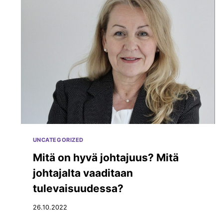
T
U
T
S
E
E
X
E
N
S
E
N
I
O
UNCATEGORIZED
R
M
Mitä on hyvä johtajuus? Mitä
E
johtajalta vaaditaan
N
T
tulevaisuudessa?
O
R
26.10.2022
E