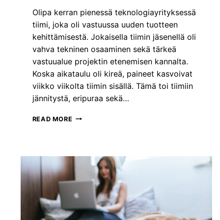
K
Olipa kerran pienessä teknologiayrityksessä
O
tiimi, joka oli vastuussa uuden tuotteen
K
E
kehittämisestä. Jokaisella tiimin jäsenellä oli
M
vahva tekninen osaaminen sekä tärkeä
U
vastuualue projektin etenemisen kannalta.
K
Koska aikataulu oli kireä, paineet kasvoivat
S
I
viikko viikolta tiimin sisällä. Tämä toi tiimiin
A
jännitystä, eripuraa sekä…
T
READ MORE
U
N
N
E
J
O
H
T
A
M