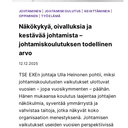
I
M
JOHTAMINEN
|
JOHTAMISKOULUTUS
|
KEHITTÄMINEN
|
U
OPPIMINEN
|
TYÖELÄMÄ
S
,
Näkökykyä, oivalluksia ja
E
kestävää johtamista –
N
N
johtamiskoulutuksen todellinen
A
arvo
K
O
12.12.2025
I
N
TSE EXEn johtaja Ulla Heinonen pohtii, miksi
N
johtamiskoulutusten vaikutukset ulottuvat
I
N
vuosien – jopa vuosikymmenten – päähän.
T
Hänen mukaansa koulutus laajentaa johtajien
Y
näkökulmia, syventää ymmärrystä ja
Ö
vahvistaa taitoja, jotka näkyvät koko
K
A
organisaation menestyksenä. Johtamisen
L
vaikutukset useiden vuosien perspektiivissä
U