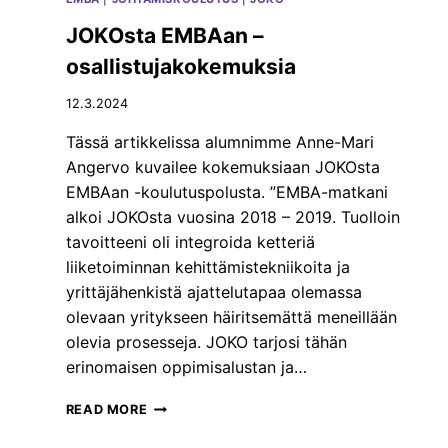
E
S
R
E
JOKOsta EMBAan –
S
E
osallistujakokemuksia
H
N
I
.
12.3.2024
P
”
T
Tässä artikkelissa alumnimme Anne-Mari
R
Angervo kuvailee kokemuksiaan JOKOsta
A
I
EMBAan -koulutuspolusta. ”EMBA-matkani
N
alkoi JOKOsta vuosina 2018 – 2019. Tuolloin
E
tavoitteeni oli integroida ketteriä
R
liiketoiminnan kehittämistekniikoita ja
O
F
yrittäjähenkistä ajattelutapaa olemassa
T
olevaan yritykseen häiritsemättä meneillään
H
olevia prosesseja. JOKO tarjosi tähän
E
erinomaisen oppimisalustan ja…
Y
E
J
A
READ MORE
O
R
K
2