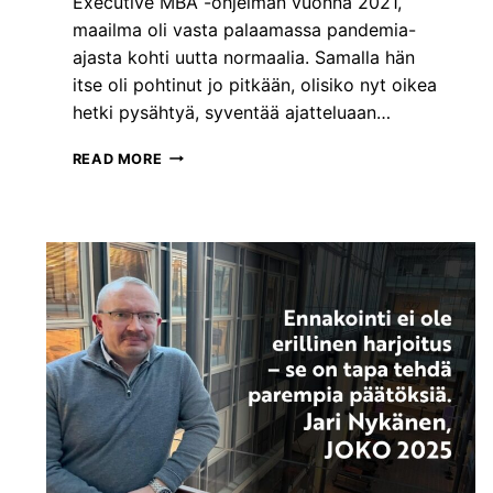
Executive MBA -ohjelman vuonna 2021,
.
6
maailma oli vasta palaamassa pandemia-
.
ajasta kohti uutta normaalia. Samalla hän
2
itse oli pohtinut jo pitkään, olisiko nyt oikea
0
hetki pysähtyä, syventää ajatteluaan…
2
6
E
A
READ MORE
M
L
B
K
A
A
O
E
L
N
I
.
Y
K
S
I
P
A
R
H
A