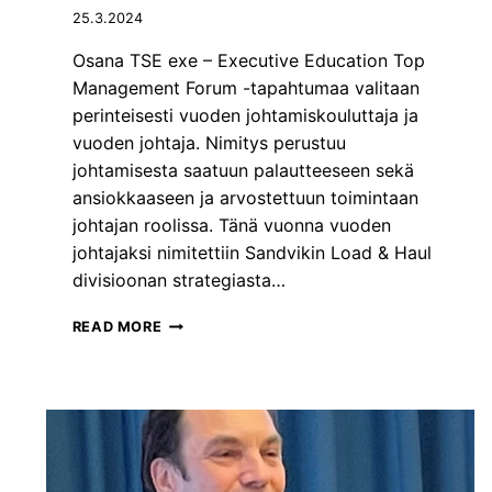
L
O
E
25.3.2024
L
I
I
V
Osana TSE exe – Executive Education Top
N
E
Management Forum -tapahtumaa valitaan
E
R
perinteisesti vuoden johtamiskouluttaja ja
N
K
A
vuoden johtaja. Nimitys perustuu
O
R
S
johtamisesta saatuun palautteeseen sekä
V
T
ansiokkaaseen ja arvostettuun toimintaan
O
O
johtajan roolissa. Tänä vuonna vuoden
N
johtajaksi nimitettiin Sandvikin Load & Haul
,
J
divisioonan strategiasta…
O
K
V
READ MORE
A
U
K
O
A
D
N
E
T
N
A
J
A
O