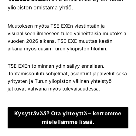
H
yliopiston omistama yhtiö.
T
A
J
Muutoksen myötä TSE EXEn viestintään ja
U
visuaaliseen ilmeeseen tulee vaiheittaisia muutoksia
U
S
vuoden 2026 aikana. TSE EXE muuttaa kesän
TESTIMONIAL
?
aikana myös uusiin Turun yliopiston tiloihin.
M
EMBA osallistujahaastattelu
I
T
TSE EXEn toiminnan ydin säilyy ennallaan.
19.9.2022
Ä
Johtamiskoulutusohjelmat, asiantuntijapalvelut sekä
J
Osallistujahaastattelu Lasse Vehviläinen OP
yritysten ja Turun yliopiston välinen yhteistyö
O
Vakka-Auranmaan toimitusjohtaja OP Vakka-
jatkuvat vahvana myös tulevaisuudessa.
H
Auranmaan toimitusjohtaja Lasse Vehviläinen
T
valmistui 2022 TSE exen EMBA-alumniksi.
A
J
Turun pohjoispuolella toimiva OP Vakka-
Kysyttävää? Ota yhteyttä – kerromme
A
Auranmaa on keskisuuri osuuspankki, jossa
L
mielellämme lisää.
työskentelee noin 60 henkilöä. OP Ryhmä on
T
Suomen suurin finanssiryhmä, joka tarjoaa
A