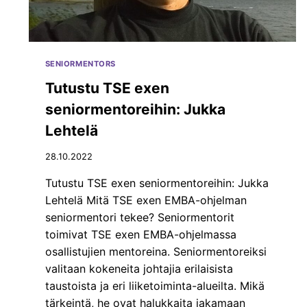
M
S
I
E
S
N
E
K
N
E
SENIORMENTORS
T
H
Ä
Tutustu TSE exen
I
R
T
seniormentoreihin: Jukka
K
T
E
Lehtelä
Ä
Y
M
S
28.10.2022
I
–
S
K
Tutustu TSE exen seniormentoreihin: Jukka
E
I
Lehtelä Mitä TSE exen EMBA-ohjelman
E
M
N
seniormentori tekee? Seniormentorit
M
toimivat TSE exen EMBA-ohjelmassa
O
S
osallistujien mentoreina. Seniormentoreiksi
U
valitaan kokeneita johtajia erilaisista
U
taustoista ja eri liiketoiminta-alueilta. Mikä
P
tärkeintä, he ovat halukkaita jakamaan
O