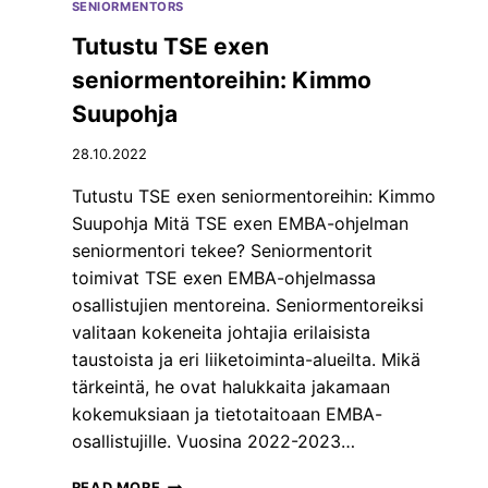
SENIORMENTORS
R
M
Tutustu TSE exen
E
seniormentoreihin: Kimmo
N
T
Suupohja
O
R
28.10.2022
E
I
Tutustu TSE exen seniormentoreihin: Kimmo
H
Suupohja Mitä TSE exen EMBA-ohjelman
I
seniormentori tekee? Seniormentorit
N
toimivat TSE exen EMBA-ohjelmassa
:
J
osallistujien mentoreina. Seniormentoreiksi
U
valitaan kokeneita johtajia erilaisista
K
taustoista ja eri liiketoiminta-alueilta. Mikä
K
tärkeintä, he ovat halukkaita jakamaan
A
L
kokemuksiaan ja tietotaitoaan EMBA-
E
osallistujille. Vuosina 2022-2023…
H
T
T
READ MORE