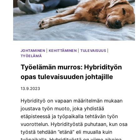
I
N
E
N
O
N
T
Ä
JOHTAMINEN
|
KEHITTÄMINEN
|
TULEVAISUUS
|
T
TYÖELÄMÄ
Ä
P
Työelämän murros: Hybridityön
Ä
opas tulevaisuuden johtajille
I
V
13.9.2023
Ä
Ä
Hybridityö on vapaan määritelmän mukaan
:
joustava työn muoto, joka yhdistää
T
U
etäpisteessä ja työpaikalla tehtävän työn
N
vuorottelun. Hybridityöstä puhutaan, kun osa
T
työstä tehdään ”etänä” eli muualla kuin
E
työpaikalla. Hybridityöstä on viime aikoina