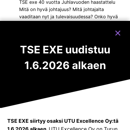
I
TSE exe 40 vuotta Juhlavuoden haastattelu
H
Mitä on hyvä johtajuus? Mitä johtajalta
I
vaaditaan nyt ja tulevaisuudessa? Onko hyvä
N
johtajuus luontainen ominaisuus vai kyky
:
A
jonka voi oppia? Haastattelimme TSE exen
N
yksikön johtajaa Ulla Heinosta näistä
N
tärkeistä ja ajankohtaisista aiheista. TSE
TSE EXE uudistuu
I
exe…
K
A
1.6.2026 alkaen
M
V
READ MORE
I
A
T
I
Ä
N
O
I
N
O
H
Y
V
Ä
TSE EXE siirtyy osaksi UTU Excellence Oy:tä
J
O
1.6.2026 alkaen.
UTU Excellence Oy on Turun