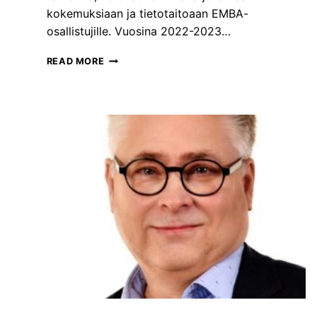
H
kokemuksiaan ja tietotaitoaan EMBA-
J
osallistujille. Vuosina 2022-2023…
A
T
READ MORE
U
T
U
S
T
U
T
S
E
E
X
E
N
S
E
N
I
O