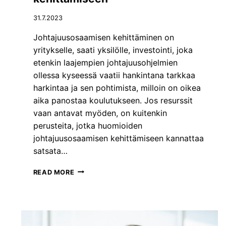
R
M
31.7.2023
U
L
Johtajuusosaamisen kehittäminen on
T
yritykselle, saati yksilölle, investointi, joka
I
etenkin laajempien johtajuusohjelmien
C
ollessa kyseessä vaatii hankintana tarkkaa
U
L
harkintaa ja sen pohtimista, milloin on oikea
T
aika panostaa koulutukseen. Jos resurssit
U
vaan antavat myöden, on kuitenkin
R
perusteita, jotka huomioiden
A
L
johtajuusosaamisen kehittämiseen kannattaa
S
satsata…
U
C
3
READ MORE
C
S
E
Y
S
Y
S
T
?
Ä
T