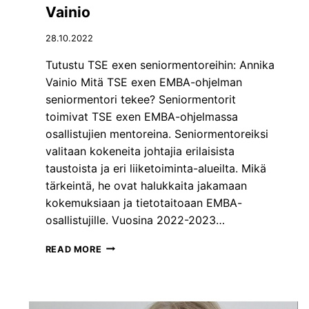
T
Vainio
O
R
28.10.2022
E
I
Tutustu TSE exen seniormentoreihin: Annika
H
Vainio Mitä TSE exen EMBA-ohjelman
I
seniormentori tekee? Seniormentorit
N
toimivat TSE exen EMBA-ohjelmassa
:
K
osallistujien mentoreina. Seniormentoreiksi
I
valitaan kokeneita johtajia erilaisista
M
taustoista ja eri liiketoiminta-alueilta. Mikä
M
tärkeintä, he ovat halukkaita jakamaan
O
S
kokemuksiaan ja tietotaitoaan EMBA-
U
osallistujille. Vuosina 2022-2023…
U
P
T
READ MORE
O
U
H
T
J
U
A
S