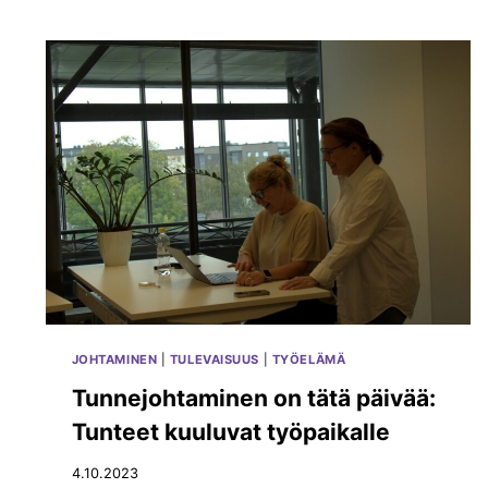
O
0
S
2
T
4
A
E
M
B
A
A
N
–
O
S
A
L
L
JOHTAMINEN
|
TULEVAISUUS
|
TYÖELÄMÄ
I
S
Tunnejohtaminen on tätä päivää:
T
Tunteet kuuluvat työpaikalle
U
J
4.10.2023
A