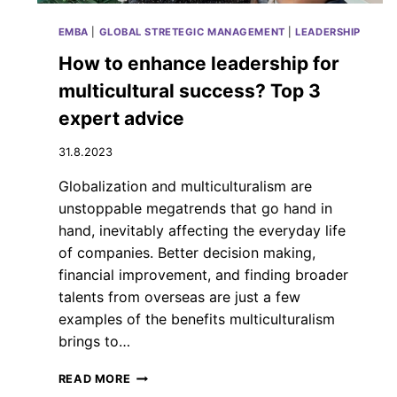
Y
B
EMBA
|
GLOBAL STRETEGIC MANAGEMENT
|
LEADERSHIP
R
I
How to enhance leadership for
D
multicultural success? Top 3
I
T
expert advice
Y
Ö
31.8.2023
N
O
Globalization and multiculturalism are
P
unstoppable megatrends that go hand in
A
hand, inevitably affecting the everyday life
S
of companies. Better decision making,
T
U
financial improvement, and finding broader
L
talents from overseas are just a few
E
examples of the benefits multiculturalism
V
brings to…
A
I
H
S
READ MORE
O
U