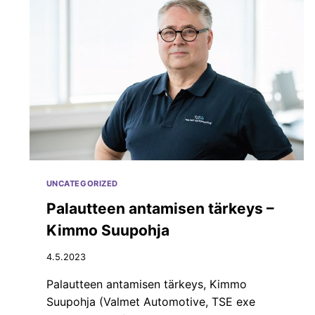
,
O
M
P
I
3
K
E
S
X
I
P
I
E
N
R
V
T
E
A
S
D
T
V
O
I
UNCATEGORIZED
I
C
D
Palautteen antamisen tärkeys –
E
A
Kimmo Suupohja
L
A
4.5.2023
A
J
Palautteen antamisen tärkeys, Kimmo
A
Suupohja (Valmet Automotive, TSE exe
-