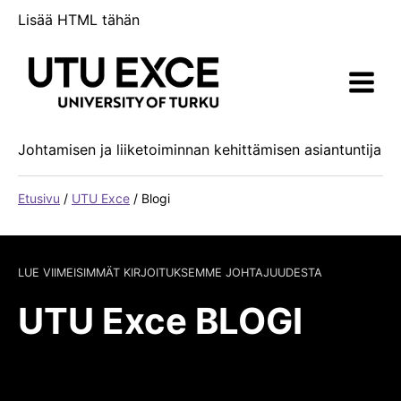
Siirry
Lisää HTML tähän
sisältöön
Johtamisen ja liiketoiminnan kehittämisen asiantuntija
Etusivu
/
UTU Exce
/
Blogi
LUE VIIMEISIMMÄT KIRJOITUKSEMME JOHTAJUUDESTA
UTU Exce BLOGI