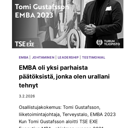
K
S
I
U
T
U
E
X
C
E
EMBA
|
JOHTAMINEN
|
LEADERSHIP
|
TESTIMONIAL
L
L
EMBA oli yksi parhaista
E
päätöksistä, jonka olen urallani
N
C
tehnyt
E
O
3.2.2026
Y
:
Osallistujakokemus: Tomi Gustafsson,
T
liiketoimintajohtaja, Terveystalo, EMBA 2023
Ä
Kun Tomi Gustafsson aloitti TSE EXE
1