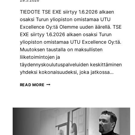
29.5.2026
TIEDOTE TSE EXE siirtyy 1.6.2026 alkaen
osaksi Turun yliopiston omistamaa UTU
Excellence Oy:tä Olemme uuden äärellä. TSE
EXE siirtyy 1.6.2026 alkaen osaksi Turun
yliopiston omistamaa UTU Excellence Oy:tä.
Muutoksen taustalla on maksullisten
liiketoimintojen ja
täydennyskoulutuspalveluiden keskittäminen
yhdeksi kokonaisuudeksi, joka jatkossa…
T
READ MORE
S
E
E
X
E
O
S
A