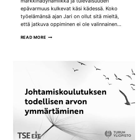
markkinadynamiikka ja tulevaisuuden
L
E
epävarmuus kulkevat käsi kädessä. Koko
N
työelämänsä ajan Jari on ollut sitä mieltä,
U
että jatkuva oppiminen ei ole valinnainen…
R
A
T
READ MORE
L
U
L
L
A
E
N
V
I
A
T
I
E
S
H
U
N
U
Y
D
T
E
N
T
U
T
K