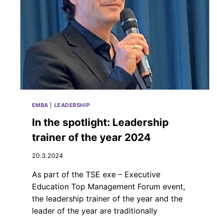
V
H
I
T
E
A
L
J
Ä
A
V
2
U
0
O
2
S
4
I
:
E
”
EMBA
|
LEADERSHIP
N
O
J
L
In the spotlight: Leadership
Ä
E
trainer of the year 2024
L
N
K
P
E
20.3.2024
A
E
N
As part of the TSE exe – Executive
N
O
Education Top Management Forum event,
S
T
the leadership trainer of the year and the
A
leader of the year are traditionally
N