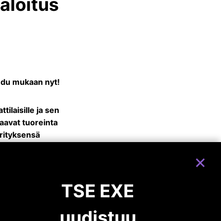
aloitus
udu mukaan nyt!
laisille ja sen
saavat tuoreinta
rityksensä
TSE EXE
uudistuu