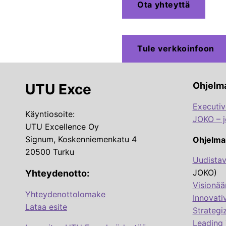
Ota yhteyttä
Tule verkkoinfoon
Ohjelma
UTU Exce
Executi
Käyntiosoite:
JOKO – j
UTU Excellence Oy
Signum, Koskenniemenkatu 4
Ohjelma
20500 Turku
Uudistav
JOKO)
Yhteydenotto:
Visionää
Yhteydenottolomake
Innovati
Lataa esite
Strategi
Leading 