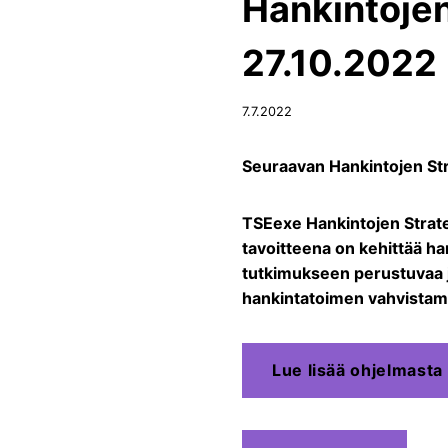
Hankintojen
27.10.2022
7.7.2022
Seuraavan Hankintojen St
TS
E
ex
e Hankintojen Strat
tavoitteena on kehittää ha
tutkimukseen perustuvaa j
hankintatoimen vahvistam
Lue lisää ohjelmasta