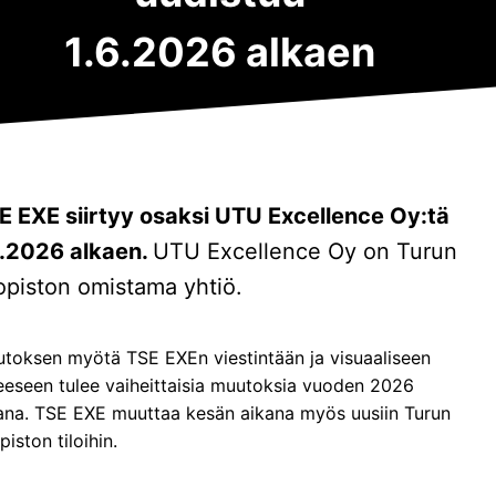
1.6.2026 alkaen
LinkedIn
Facebook
Instagra
E EXE siirtyy osaksi UTU Excellence Oy:tä
ce (FE)
6.2026 alkaen.
UTU Excellence Oy on Turun
t Academy (BTA)
iopiston omistama yhtiö.
nen ja liiketoiminta
toksen myötä TSE EXEn viestintään ja visuaaliseen
nakoinnin johtaminen
eeseen tulee vaiheittaisia muutoksia vuoden 2026
ateginen johtaminen
ana. TSE EXE muuttaa kesän aikana myös uusiin Turun
piston tiloihin.