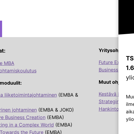
Yritysohjelmat
t:
TS
Future Excellen
ve MBA
1.
Business Talen
ohtamiskoulutus
yl
Muut ohjelmat:
moduulit:
Kestävä johtami
a liiketoimintajohtaminen
(EMBA &
Muu
Strateginen en
ilm
Hankintojen str
rinen johtaminen
(EMBA & JOKO)
aik
ve Business Creation
(EMBA)
ylio
zing in a Complex World
(EMBA)
Towards the Future
(EMBA)