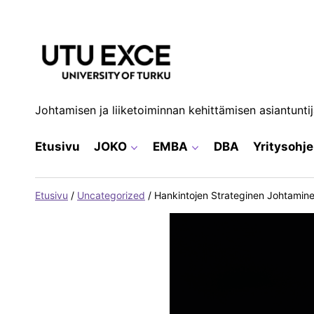
Siirry
sisältöön
Johtamisen ja liiketoiminnan kehittämisen asiantunti
Etusivu
JOKO
EMBA
DBA
Yritysohj
Etusivu
/
Uncategorized
/
Hankintojen Strateginen Johtamine