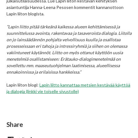
julkaisutilaisuudessa. Lue Lapin liiton kestävän kehityksen
asiantuntija Hanna-Leena Pesosen kommentit kannanottoon
Lapin liiton blogista.
”Lapin liitto pitää tärkeänä kaikessa alueen kehittämisessä ja
suunnittelussa avointa, rakentavaa ja tasaveroista dialogia. Liitolla
on jo lainsäädännön pohjalta velvollisuus kuulla ja osallistaa
prosesseissaan eri tahoja ja intressiryhmiä ja siihen on olemassa
vakiintuneet käytännöt. Liitto on myös ottanut käyttöön uusia
menetelmiä osallistamiseen: Erätauko-dialogimenetelmää on
sovellettu mm. maaseutuohjelman laatimisessa, alueellisessa
ennakoinnissa ja erilaisissa hankkeissa.”
Lapin liiton blogi:
Lapin liitto kannattaa metsien kestävää käyttöä
ja dialogia (linkki vie toiselle sivustolle)
Share