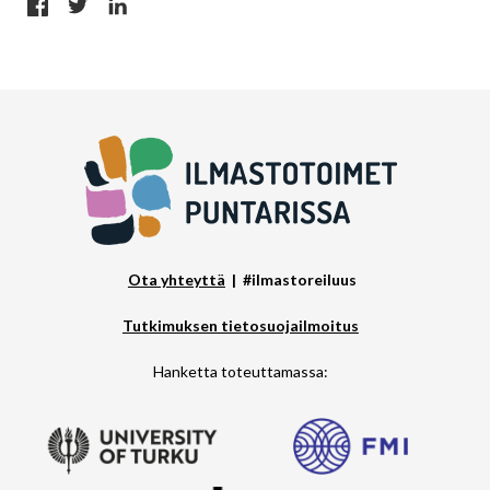
Ota yhteyttä
| #ilmastoreiluus
Tutkimuksen tietosuojailmoitus
Hanketta toteuttamassa: