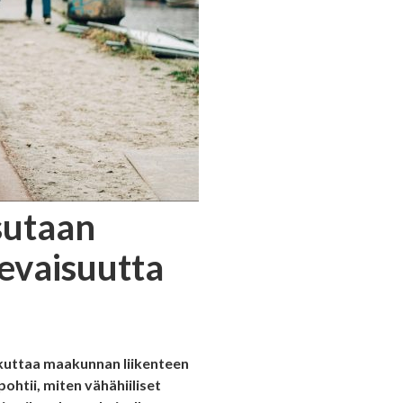
sutaan
evaisuutta
kuttaa maakunnan liikenteen
ohtii, miten vähähiiliset