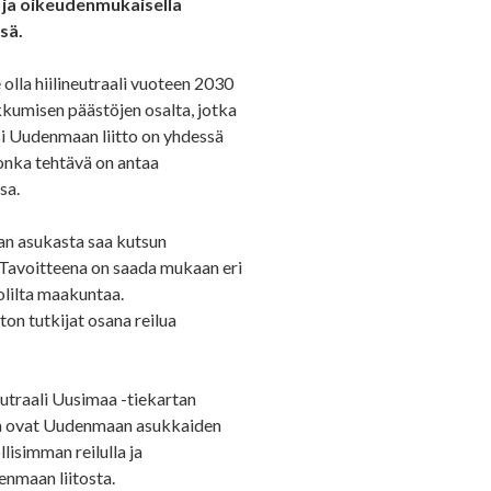
 ja oikeudenmukaisella
sä.
olla hiilineutraali vuoteen 2030
kkumisen päästöjen osalta, jotka
i Uudenmaan liitto on yhdessä
jonka tehtävä on antaa
sa.
an asukasta saa kutsun
a. Tavoitteena on saada mukaan eri
uolilta maakuntaa.
on tutkijat osana reilua
neutraali Uusimaa -tiekartan
ista ovat Uudenmaan asukkaiden
lisimman reilulla ja
nmaan liitosta.