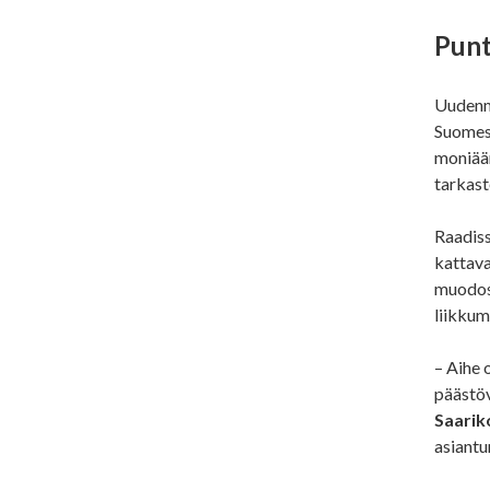
Punt
Uudenma
Suomess
moniään
tarkast
Raadiss
kattava
muodost
liikkum
– Aihe 
päästöv
Saarik
asiantu