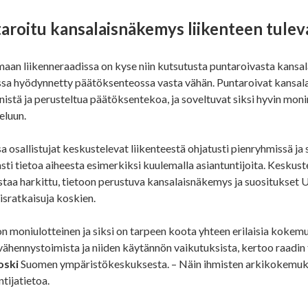
aroitu kansalaisnäkemys liikenteen tulev
an liikenneraadissa on kyse niin kutsutusta puntaroivasta kansala
a hyödynnetty päätöksenteossa vasta vähän. Puntaroivat kansala
istä ja perusteltua päätöksentekoa, ja soveltuvat siksi hyvin mo
eluun.
a osallistujat keskustelevat liikenteestä ohjatusti pienryhmissä ja
sti tietoa aiheesta esimerkiksi kuulemalla asiantuntijoita. Keskust
aa harkittu, tietoon perustuva kansalaisnäkemys ja suositukset Uu
isratkaisuja koskien.
on moniulotteinen ja siksi on tarpeen koota yhteen erilaisia kokem
ähennystoimista ja niiden käytännön vaikutuksista, kertoo raadin
oski
Suomen ympäristökeskuksesta. – Näin ihmisten arkikokemuk
ntijatietoa.