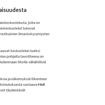
aisuudesta
iskeskustelusta, joita on
iskeskustelut tukevat
nimutkaisten ilmastokysymysten
 saavat keskustelun tueksi
elun pohjalta tavoitteena on
denmaan liitolle vähähiilisiä
uksia ja näkemyksiä liikenteen
 toteutuksesta vastaava
Heli
set täydentävät