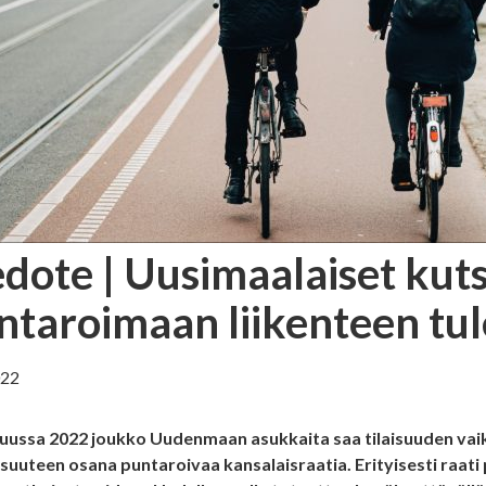
edote | Uusimaalaiset kut
ntaroimaan liikenteen tul
022
uussa 2022 joukko Uudenmaan asukkaita saa tilaisuuden vai
suuteen osana puntaroivaa kansalaisraatia. Erityisesti raati p