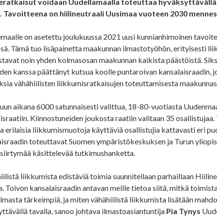
neratkaisut voidaan Uudellamaalla toteuttaa hyväksyttävällä
a. Tavoitteena on hiilineutraali Uusimaa vuoteen 2030 mennes
maalle on asetettu joulukuussa 2021 uusi kunnianhimoinen tavoite 
ä. Tämä tuo lisäpainetta maakunnan ilmastotyöhön, erityisesti lii
avat noin yhden kolmasosan maakunnan kaikista päästöistä. Siks
iden kanssa päättänyt kutsua koolle puntaroivan kansalaisraadin, 
ksia vähähiilisten liikkumisratkaisujen toteuttamisesta maakunnas
un aikana 6000 satunnaisesti valittua, 18-80-vuotiasta Uudenma
israatiin. Kiinnostuneiden joukosta raatiin valitaan 35 osallistuja
 ja erilaisia liikkumismuotoja käyttäviä osallistujia kattavasti eri p
israadin toteuttavat Suomen ympäristökeskuksen ja Turun yliopist
siirtymää käsittelevää tutkimushanketta.
iilistä liikkumista edistäviä toimia suunnitellaan parhaillaan Hiili
a. Toivon kansalaisraadin antavan meille tietoa siitä, mitkä toim
masta tärkeimpiä, ja miten vähähiilistä liikkumista lisätään mahdol
ttävällä tavalla, sanoo johtava ilmastoasiantuntija
Pia Tynys
Uude