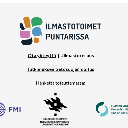
Ota yhteyttä
| #ilmastoreiluus
Tutkimuksen tietosuojailmoitus
Hanketta toteuttamassa: