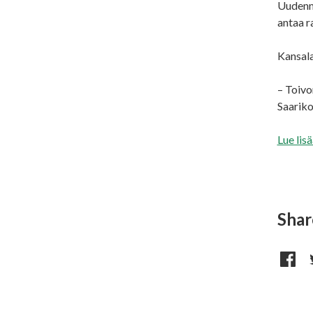
Uudenma
antaa ra
Kansala
– Toivo
Saariko
Lue lis
Shar