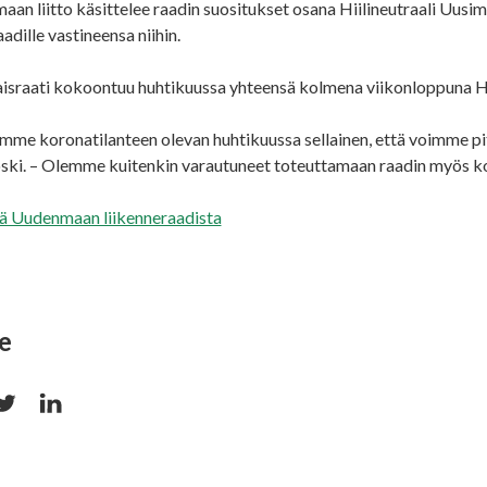
an liitto käsittelee raadin suositukset osana Hiilineutraali Uusi
adille vastineensa niihin.
israati kokoontuu huhtikuussa yhteensä kolmena viikonloppuna He
mme koronatilanteen olevan huhtikuussa sellainen, että voimme pi
ski. – Olemme kuitenkin varautuneet toteuttamaan raadin myös k
ää Uudenmaan liikenneraadista
e