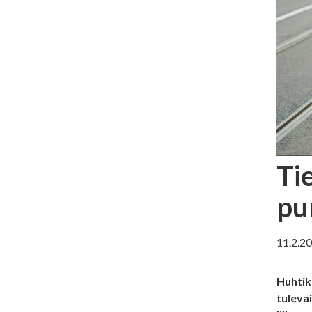
Ti
pu
11.2.2
Huhtik
tulevai