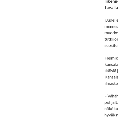
liiken
tavall
Uudelle
menness
muodost
tutkijo
suositu
Helmiku
kansala
ikäisiä
Kansala
ilmasto
– Vähäh
pohjalt
näkökul
hyväksy