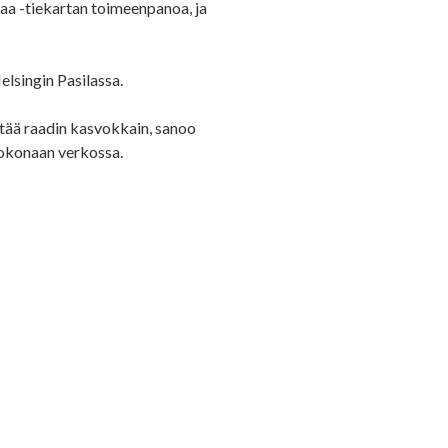
maa -tiekartan toimeenpanoa, ja
lsingin Pasilassa.
tää raadin kasvokkain, sanoo
okonaan verkossa.