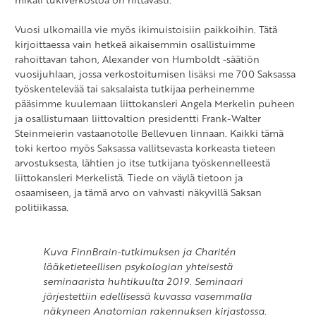
Vuosi ulkomailla vie myös ikimuistoisiin paikkoihin. Tätä
kirjoittaessa vain hetkeä aikaisemmin osallistuimme
rahoittavan tahon, Alexander von Humboldt -säätiön
vuosijuhlaan, jossa verkostoitumisen lisäksi me 700 Saksassa
työskentelevää tai saksalaista tutkijaa perheinemme
pääsimme kuulemaan liittokansleri Angela Merkelin puheen
ja osallistumaan liittovaltion presidentti Frank-Walter
Steinmeierin vastaanotolle Bellevuen linnaan. Kaikki tämä
toki kertoo myös Saksassa vallitsevasta korkeasta tieteen
arvostuksesta, lähtien jo itse tutkijana työskennelleestä
liittokansleri Merkelistä. Tiede on väylä tietoon ja
osaamiseen, ja tämä arvo on vahvasti näkyvillä Saksan
politiikassa.
Kuva FinnBrain-tutkimuksen ja Charitén
lääketieteellisen psykologian yhteisestä
seminaarista huhtikuulta 2019. Seminaari
järjestettiin edellisessä kuvassa vasemmalla
näkyneen Anatomian rakennuksen kirjastossa.