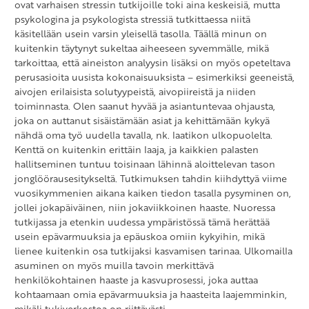
ovat varhaisen stressin tutkijoille toki aina keskeisiä, mutta
psykologina ja psykologista stressiä tutkittaessa niitä
käsitellään usein varsin yleisellä tasolla. Täällä minun on
kuitenkin täytynyt sukeltaa aiheeseen syvemmälle, mikä
tarkoittaa, että aineiston analyysin lisäksi on myös opeteltava
perusasioita uusista kokonaisuuksista – esimerkiksi geeneistä,
aivojen erilaisista solutyypeistä, aivopiireistä ja niiden
toiminnasta. Olen saanut hyvää ja asiantuntevaa ohjausta,
joka on auttanut sisäistämään asiat ja kehittämään kykyä
nähdä oma työ uudella tavalla, nk. laatikon ulkopuolelta.
Kenttä on kuitenkin erittäin laaja, ja kaikkien palasten
hallitseminen tuntuu toisinaan lähinnä aloittelevan tason
jonglöörausesitykseltä. Tutkimuksen tahdin kiihdyttyä viime
vuosikymmenien aikana kaiken tiedon tasalla pysyminen on,
jollei jokapäiväinen, niin jokaviikkoinen haaste. Nuoressa
tutkijassa ja etenkin uudessa ympäristössä tämä herättää
usein epävarmuuksia ja epäuskoa omiin kykyihin, mikä
lienee kuitenkin osa tutkijaksi kasvamisen tarinaa. Ulkomailla
asuminen on myös muilla tavoin merkittävä
henkilökohtainen haaste ja kasvuprosessi, joka auttaa
kohtaamaan omia epävarmuuksia ja haasteita laajemminkin,
mikäli tukiverkostoa on riittävästi.