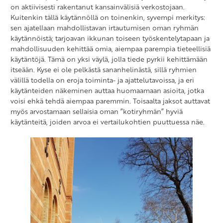
on aktiivisesti rakentanut kansainvälisiä verkostojaan.
Kuitenkin tällä käytännöllä on toinenkin, syvempi merkitys:
sen ajatellaan mahdollistavan irtautumisen oman ryhmän
käytännöistä; tarjoavan ikkunan toiseen työskentelytapaan ja
mahdollisuuden kehittää omia, aiempaa parempia tieteellisiä
käytäntöjä. Tämä on yksi väylä, jolla tiede pyrkii kehittämään
itseään. Kyse ei ole pelkästä sananhelinästä, sillä ryhmien
välillä todella on eroja toiminta- ja ajattelutavoissa, ja eri
käytänteiden näkeminen auttaa huomaamaan asioita, jotka
voisi ehkä tehdä aiempaa paremmin. Toisaalta jaksot auttavat
myös arvostamaan sellaisia oman ”kotiryhmän” hyviä
käytänteitä, joiden arvoa ei vertailukohtien puuttuessa näe.