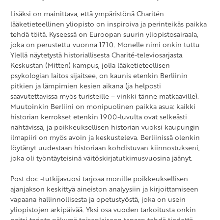
Lisäksi on mainittava, että ympäristönä Charitén
lääketieteellinen yliopisto on inspiroiva ja perinteikäs paikka
tehdä töitä. Kyseessä on Euroopan suurin yliopistosairaala,
joka on perustettu vuonna 1710. Monelle nimi onkin tuttu
Ylellä näytetystä historiallisesta Charité-televiosarjasta.
Keskustan (Mitten) kampus, jolla lääketieteellisen
psykologian laitos sijaitsee, on kaunis etenkin Berliinin
pitkien ja lämpimien kesien aikana (ja helposti
saavutettavissa myös turisteille – vinkki tänne matkaaville).
Muutoinkin Berliini on monipuolinen paikka asua: kaikki
historian kerrokset etenkin 1900-luvulta ovat selkeästi
nähtävissä, ja poikkeuksellisen historian vuoksi kaupungin
ilmapiiri on myös avoin ja keskusteleva. Berliinissä olenkin
löytänyt uudestaan historiaan kohdistuvan kiinnostukseni,
joka oli työntäyteisinä väitöskirjatutkimusvuosina jäänyt.
Post doc -tutkijavuosi tarjoaa monille poikkeuksellisen
ajanjakson keskittyä aineiston analyysiin ja kirjoittamiseen
vapaana hallinnollisesta ja opetustyöstä, joka on usein
yliopistojen arkipäivää. Yksi osa vuoden tarkoitusta onkin
paitsi tarjota näkymä toisenlaiseen tapaan tehdä tiedettä,