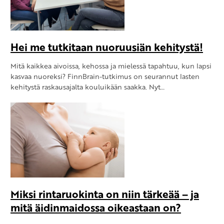
Hei me tutkitaan nuoruusiän kehitystä!
Mitä kaikkea aivoissa, kehossa ja mielessä tapahtuu, kun lapsi
kasvaa nuoreksi? FinnBrain-tutkimus on seurannut lasten
kehitystä raskausajalta kouluikään saakka. Nyt…
Miksi rintaruokinta on niin tärkeää – ja
mitä äidinmaidossa oikeastaan on?