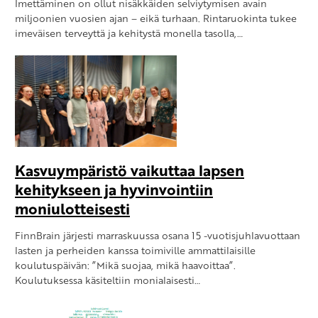
Imettäminen on ollut nisäkkäiden selviytymisen avain
miljoonien vuosien ajan – eikä turhaan. Rintaruokinta tukee
imeväisen terveyttä ja kehitystä monella tasolla,…
Kasvuympäristö vaikuttaa lapsen
kehitykseen ja hyvinvointiin
moniulotteisesti
FinnBrain järjesti marraskuussa osana 15 -vuotisjuhlavuottaan
lasten ja perheiden kanssa toimiville ammattilaisille
koulutuspäivän: ”Mikä suojaa, mikä haavoittaa”.
Koulutuksessa käsiteltiin monialaisesti…