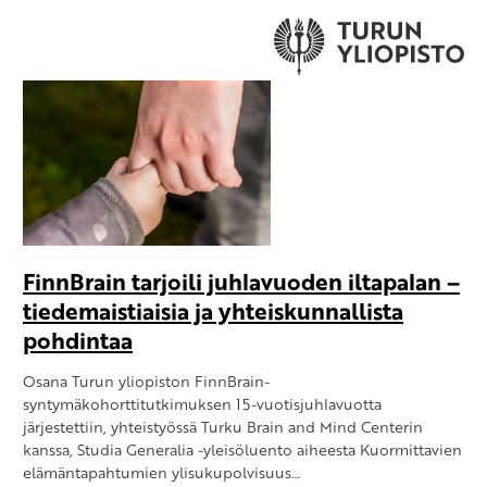
FinnBrain tarjoili juhlavuoden iltapalan –
tiedemaistiaisia ja yhteiskunnallista
pohdintaa
Osana Turun yliopiston FinnBrain-
syntymäkohorttitutkimuksen 15-vuotisjuhlavuotta
järjestettiin, yhteistyössä Turku Brain and Mind Centerin
kanssa, Studia Generalia -yleisöluento aiheesta Kuormittavien
elämäntapahtumien ylisukupolvisuus…