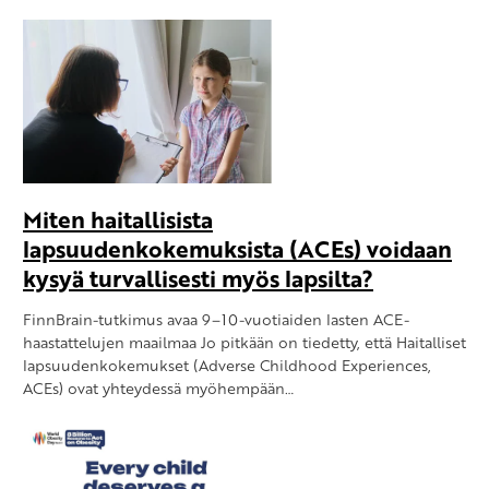
Miten haitallisista
lapsuudenkokemuksista (ACEs) voidaan
kysyä turvallisesti myös lapsilta?
FinnBrain-tutkimus avaa 9–10-vuotiaiden lasten ACE-
haastattelujen maailmaa Jo pitkään on tiedetty, että Haitalliset
lapsuudenkokemukset (Adverse Childhood Experiences,
ACEs) ovat yhteydessä myöhempään…