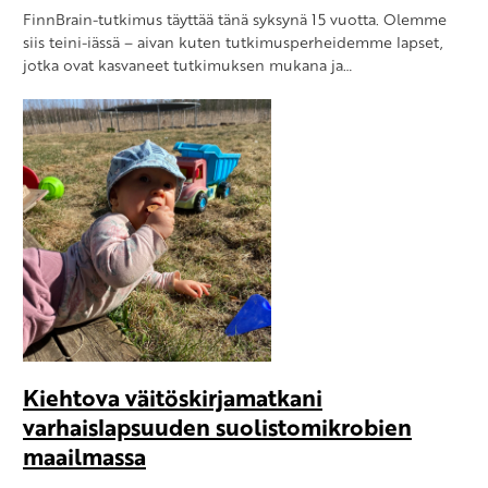
FinnBrain-tutkimus täyttää tänä syksynä 15 vuotta. Olemme
siis teini-iässä – aivan kuten tutkimusperheidemme lapset,
jotka ovat kasvaneet tutkimuksen mukana ja…
Kiehtova väitöskirjamatkani
varhaislapsuuden suolistomikrobien
maailmassa