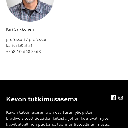
Kari Saikkonen
professori / professor
karisaik@utu.fi
+358 40 668 3468
Kevon tutkimusasema
faceb
in
Kevon tutkimusasema on osa Turun yliopiston
biodiversiteettitieteiden laitosta, johon kuuluvat myös
kasvitieteellinen puutarha, luonnontieteellinen museo,