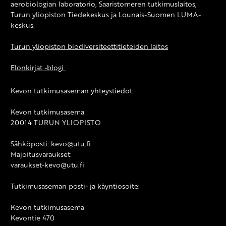
aerobiologian laboratorio, Saaristomeren tutkimuslaitos,
Turun yliopiston Tiedekeskus ja Lounais-Suomen LUMA-
keskus.
Turun yliopiston biodiversiteettitieteiden laitos
Elonkirjat -blogi
Kevon tutkimusaseman yhteystiedot:
Kevon tutkimusasema
20014 TURUN YLIOPISTO
Sähköposti: kevo@utu.fi
Majoitusvaraukset:
varaukset-kevo@utu.fi
Tutkimusaseman posti- ja käyntiosoite:
Kevon tutkimusasema
Kevontie 470