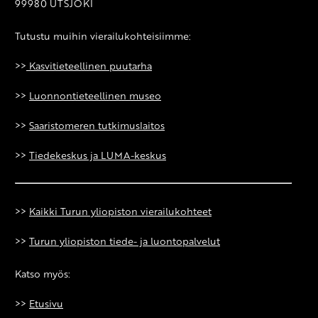
99980 UTSJOKI
Tutustu muihin vierailukohteisiimme:
>>
Kasvitieteellinen puutarha
>>
Luonnontieteellinen museo
>>
Saaristomeren tutkimuslaitos
>>
Tiedekeskus ja LUMA-keskus
>>
Kaikki Turun yliopiston vierailukohteet
>>
Turun yliopiston tiede- ja luontopalvelut
Katso myös:
>>
Etusivu