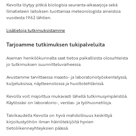
Kevolta löytyy pitkiä biologisia seuranta-aikasarjoja sekä
Ilmatieteen laitoksen tuottamaa meteorologista aineistoa
vuodesta 1962 lähtien.
Lisätietoja tutkimuksistamme
Tarjoamme tutkimuksen tukipalveluita
Aseman henkilökunnalta saat tietoa paikallisista olosuhteista
jo tutkimuksen suunnitteluvaiheessa.
Avustamme tarvittaessa maasto- ja laboratoriotyöskentelyssä,
kuljetuksissa, näytteenotossa ja huoltotehtävissä.
Kevolla voit majoittua mukavasti lähellä tutkimusympäristöä.
Käytössäsi on laboratorio-, verstas- ja työhuonetiloja.
Talvikaudella Kevolla on hyvä mahdollisuus keskittyä
kirjoitustyöhön ilman häiriötekijöitä hyvien
tietoliikenneyhteyksien päässä.