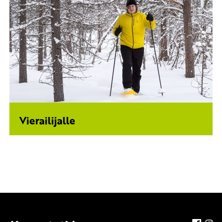
Vierailijalle
faceb
in