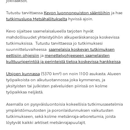
jokilaaksot.
Tutustu tarvittaessa
Kevon luonnonpuiston sääntöihin
ja hae
tutkimuslupa Metsähallitukselta
hyvissä ajoin.
Kevo sijaitsee saamelaisalueella tarjoten hyvät
mahdollisuudet yhteistyöhön alkuperäiskansoja koskevissa
tutkimuksissa. Tutustu tarvittaessa jo tutkimuksesi
suunnitteluvaiheessa
saamelaisia koskevan tutkimuksen
eettisiin ohjeisiin
ja
menettelyohjeeseen saamelaisten
kulttuuriperintöä ja perinteistä tietoa koskevissa hankkeissa
.
Utsjoen kunnassa
(5370 km²) on noin 1100 asukasta. Alueen
työpaikoista on alkutuotannossa joka kymmenes, ja
yksityisten tai julkisten palveluiden piirissä on kolme
työpaikkaa neljästä.
Asemalla on pysyväisluontoisia kokeellisia tutkimusasetelmia
ympäristömuutosten ja poronlaidunnuksen vaikutusten
tutkimukseen, sekä kolme metsänraja-arboretumia, joista
löytyvät kaikki arktiset metsänrajapuulajit.