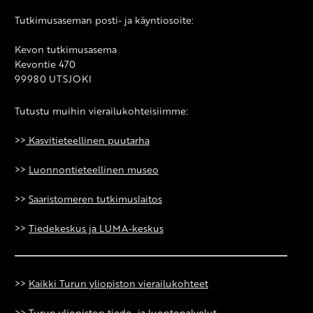
Tutkimusaseman posti- ja käyntiosoite:
Kevon tutkimusasema
Kevontie 470
99980 UTSJOKI
Tutustu muihin vierailukohteisiimme:
>>
Kasvitieteellinen puutarha
>>
Luonnontieteellinen museo
>>
Saaristomeren tutkimuslaitos
>>
Tiedekeskus ja LUMA-keskus
>>
Kaikki Turun yliopiston vierailukohteet
>>
Turun yliopiston tiede- ja luontopalvelut