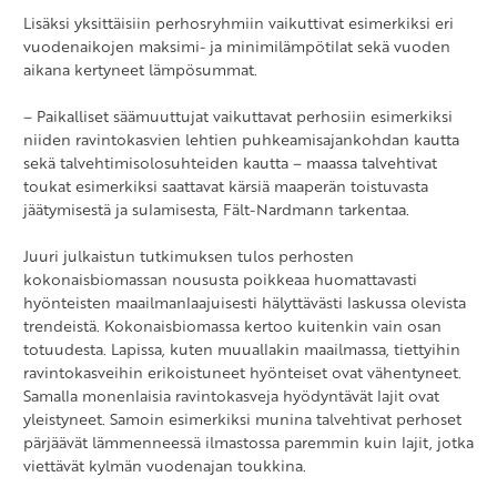
Lisäksi yksittäisiin perhosryhmiin vaikuttivat esimerkiksi eri
vuodenaikojen maksimi- ja minimilämpötilat sekä vuoden
aikana kertyneet lämpösummat.
– Paikalliset säämuuttujat vaikuttavat perhosiin esimerkiksi
niiden ravintokasvien lehtien puhkeamisajankohdan kautta
sekä talvehtimisolosuhteiden kautta – maassa talvehtivat
toukat esimerkiksi saattavat kärsiä maaperän toistuvasta
jäätymisestä ja sulamisesta, Fält-Nardmann tarkentaa.
Juuri julkaistun tutkimuksen tulos perhosten
kokonaisbiomassan noususta poikkeaa huomattavasti
hyönteisten maailmanlaajuisesti hälyttävästi laskussa olevista
trendeistä. Kokonaisbiomassa kertoo kuitenkin vain osan
totuudesta. Lapissa, kuten muuallakin maailmassa, tiettyihin
ravintokasveihin erikoistuneet hyönteiset ovat vähentyneet.
Samalla monenlaisia ravintokasveja hyödyntävät lajit ovat
yleistyneet. Samoin esimerkiksi munina talvehtivat perhoset
pärjäävät lämmenneessä ilmastossa paremmin kuin lajit, jotka
viettävät kylmän vuodenajan toukkina.