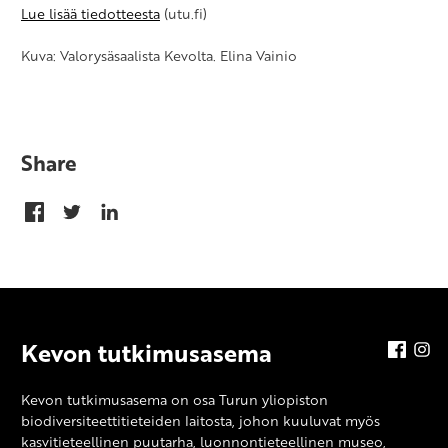
Lue lisää tiedotteesta
(utu.fi)
Kuva: Valorysäsaalista Kevolta. Elina Vainio
Share
Kevon tutkimusasema
faceb
in
Kevon tutkimusasema on osa Turun yliopiston
biodiversiteettitieteiden laitosta, johon kuuluvat myös
kasvitieteellinen puutarha, luonnontieteellinen museo,