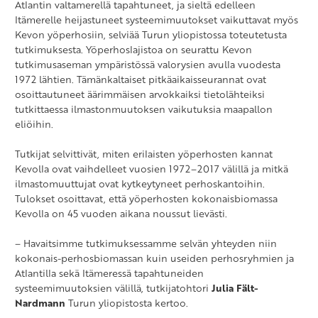
Atlantin valtamerellä tapahtuneet, ja sieltä edelleen
Itämerelle heijastuneet systeemimuutokset vaikuttavat myös
Kevon yöperhosiin, selviää Turun yliopistossa toteutetusta
tutkimuksesta. Yöperhoslajistoa on seurattu Kevon
tutkimusaseman ympäristössä valorysien avulla vuodesta
1972 lähtien. Tämänkaltaiset pitkäaikaisseurannat ovat
osoittautuneet äärimmäisen arvokkaiksi tietolähteiksi
tutkittaessa ilmastonmuutoksen vaikutuksia maapallon
eliöihin.
Tutkijat selvittivät, miten erilaisten yöperhosten kannat
Kevolla ovat vaihdelleet vuosien 1972–2017 välillä ja mitkä
ilmastomuuttujat ovat kytkeytyneet perhoskantoihin.
Tulokset osoittavat, että yöperhosten kokonaisbiomassa
Kevolla on 45 vuoden aikana noussut lievästi.
– Havaitsimme tutkimuksessamme selvän yhteyden niin
kokonais-perhosbiomassan kuin useiden perhosryhmien ja
Atlantilla sekä Itämeressä tapahtuneiden
systeemimuutoksien välillä, tutkijatohtori
Julia Fält-
Nardmann
Turun yliopistosta kertoo.