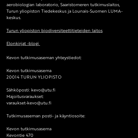
aerobiologian laboratorio, Saaristomeren tutkimuslaitos,
Turun yliopiston Tiedekeskus ja Lounais-Suomen LUMA-
keskus.
Turun yliopiston biodiversiteettitieteiden laitos
Elonkirjat -blogi
Kevon tutkimusaseman yhteystiedot:
Kevon tutkimusasema
20014 TURUN YLIOPISTO
Sähköposti: kevo@utu.fi
Majoitusvaraukset:
varaukset-kevo@utu.fi
Tutkimusaseman posti- ja käyntiosoite:
Kevon tutkimusasema
Kevontie 470