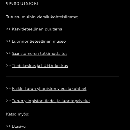
99980 UTSJOKI
Tutustu muihin vierailukohteisiimme:
>>
Kasvitieteellinen puutarha
>>
Luonnontieteellinen museo
>>
Saaristomeren tutkimuslaitos
>>
Tiedekeskus ja LUMA-keskus
>>
Kaikki Turun yliopiston vierailukohteet
>>
Turun yliopiston tiede- ja luontopalvelut
Katso myös:
>>
Etusivu