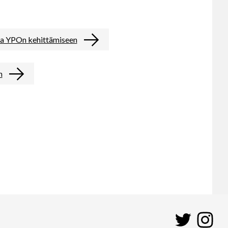
oja YPOn kehittämiseen
n
Twitter
Ins