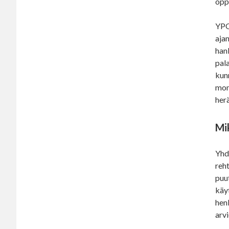
opp
YPO
aja
han
pala
kun
mon
herä
Mi
Yhd
reh
puu
käyt
hen
arvi