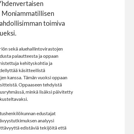
 Yhdenvertaisen
. Moniammatillisen
ahdollisimman toimiva
ueksi.
iön sekä aluehallintovirastojen
adusta palautteesta ja oppaan
istettuja kehityskohtia ja
ellyttää käsitteellistä
jojen kanssa. Tämän vuoksi oppaan
äsitteistä. Oppaaseen tehdyistä
usryhmässä, minkä lisäksi päivitetty
kusteltavaksi.
ushenkilökunnan edustajat
tävyystutkimuksen analyysi
tävyyttä edistäviä tekijöitä että