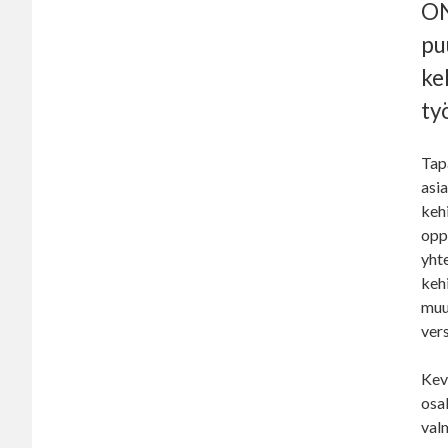
ON
pu
ke
ty
Tap
asia
kehi
opp
yhte
kehi
muu
ver
Kev
osa
valm