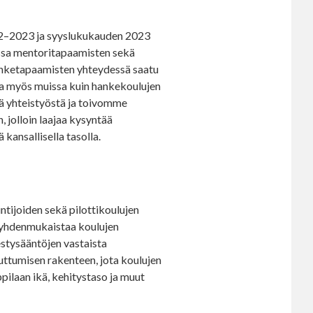
22–2023 ja syyslukukauden 2023
ssa mentoritapaamisten sekä
nketapaamisten yhteydessä saatu
sta myös muissa kuin hankekoulujen
 yhteistyöstä ja toivomme
 jolloin laajaa kysyntää
kansallisella tasolla.
ijoiden sekä pilottikoulujen
n yhdenmukaistaa koulujen
stysääntöjen vastaista
uttumisen rakenteen, jota koulujen
ilaan ikä, kehitystaso ja muut