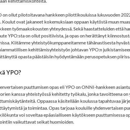
aan kehittämiskohteita.
 on ollut pilotoitavana hankkeen pilottikouluissa lukuvuoden 20
n. Koulut ovat jakaneet kokemuksiaan oppaan käytöstä muun mua
kkeen työmaakokousten yhteydessä. Sekä haastatteluiden että ha
ute YPO:sta on ollut positiivista, ja opas on herättänyt kiinnostu
nissa. Kiitämme yhteistyökumppaneitamme tähänastisesta hyvästä
iammatillisen kehittämisyhteistyön johtavan YPO:n julkistamiseen,
ttänyttä opasta päästäisiin hyödyntämään perusopetuksen piirissä 
kä YPO?
envertaisen puuttumisen opas eli YPO on ONNI-hankkeen asiantunt
torien kanssa yhteistyössä kehitetty työkalu, jonka tavoitteena o
ttumiskäytänteitä. Oppaassa käsitellään koulussa tapahtuvaa järje
täytymistä ja toimintaa. Opas tarjoaa kouluille yhdenvertaisen pu
kilökunta voi soveltaa epäasialliseen käytökseen puuttumisessa opp
ointiin vaikuttavat seikat huomioiden.