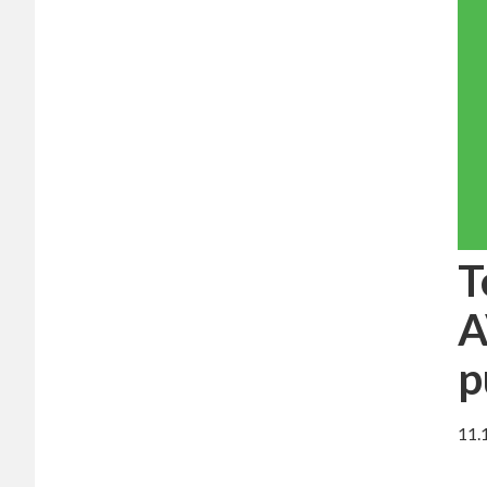
T
A
p
11.