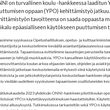
NI on turvallinen koulu -hankkeessa laaditun
uttumisen oppaan (YPO) kehittämistyö jatkuu
hittämistyön tavoitteena on saada oppaasta m
ökalu epäasialliseen käytökseen puuttumisen t
asimme syyskuussa Opetushallituksen, opetus- ja kulttuuriminister
ntuntijoita ja keskustelimme keväällä asiantuntijalausunnoissa sa
ttämisestä. Tapaamisessa esittelimme lausuntojen perusteella tunn
aaseen jo tehtyjä muokkauksia. YPO:n
kansallinen
käyttöönotto ed
ensovittamista koulun arkea ohjaavien lakien, ohjeiden ja asiakir
ttämistä jatketaan keskustelemalla erityisesti siinä käytetyistä k
toksista ja sen jatkokehitystarpeista keskustellaan hankkeen ohja
sio viedään uudelleen syyskuiseen tapaamiseen osallistuneiden kes
ätlukukaudella 2023 yhdeksän ONNI-hankkeen pilottikoulun opet
llistuivat YPO:n käytettävyystutkimuksen haastatteluihin. Käytet
istui alkusyksystä. Tutkimuksessa tarkasteltiin sekä YPO:n käytet