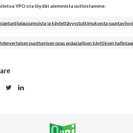
ätietoa YPO:sta löydät aiemmista uutisistamme:
siantuntijalausunnoista ja käytettävyystutkimuksesta suuntaviiv
hdenvertaisen puuttumisen opas epäasiallisen käytöksen hallintaa
are