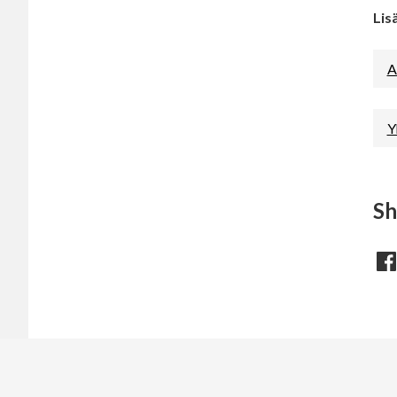
Lis
A
Y
Sh