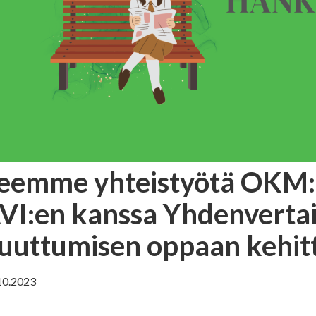
eemme yhteistyötä OKM:n
VI:en kanssa Yhdenverta
uuttumisen oppaan kehit
10.2023