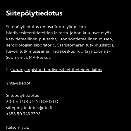
Siitepölytiedotus
Siitepölytiedotus on osa Turun yliopiston
biodiversiteettitieteiden laitosta, johon kuuluvat myös
kasvitieteellinen puutarha, luonnontieteellinen museo,
aerobiologian laboratorio, Saaristomeren tutkimuslaitos,
Kevon tutkimusasema, Tiedekeskus Tuorla ja Lounais-
Suomen LUMA-keskus.
>>
Turun yliopiston biodiversiteettitieteiden laitos
Yhteystiedot:
Siitepölytiedotus
20014 TURUN YLIOPISTO
siitepolytiedotus@utu.fi
+358 50 345 2398
Katso myös: