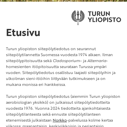
Etusivu
Turun yliopiston siitepölytiedotus on seurannut
siitepölytilannetta Suomessa vuodesta 1974 alkaen. Ilman
siitepölypitoisuutta sekä
Cladosporium
– ja
Alternaria
-
homesienten itiöpitoisuutta seurataan Turussa ympäri
vuoden. Siitepölytiedotus osallistuu laajasti siitepölyihin ja
ulkoilman sieni-itiöihin liittyvään tutkimukseen ja on
mukana monissa eri hankkeissa.
Turun yliopiston siitepölytiedotus (aiemmin Turun yliopiston
aerobiologian yksikkö) on julkaissut siitepölytiedotteita
vuodesta 1976. Vuonna 2024 tiedotteita ajankohtaisesta
siitepölytilanteesta sekä ennuste siitepölytilanteen
etenemisestä julkaistaan
Norkko
-palvelussa kolme kertaa
viikossa: maanantaisin, keskiviikkoisin ja perjantaisin.