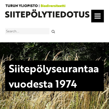
MENU
Search
Siitepölyseurantaa
vuodesta 1974