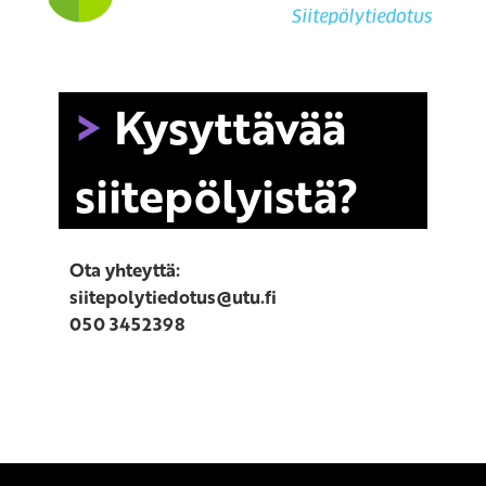
Kysyttävää
siitepölyistä?
Ota yhteyttä:
siitepolytiedotus@utu.fi
050 3452398