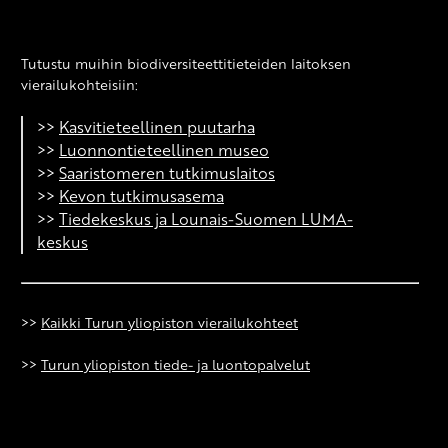
Tutustu muihin biodiversiteettitieteiden laitoksen
vierailukohteisiin:
>>
Kasvitieteellinen puutarha
>>
Luonnontieteellinen museo
>>
Saaristomeren tutkimuslaitos
>>
Kevon tutkimusasema
>>
Tiedekeskus ja Lounais-Suomen LUMA-
keskus
>>
Kaikki Turun yliopiston vierailukohteet
>>
Turun yliopiston tiede- ja luontopalvelut