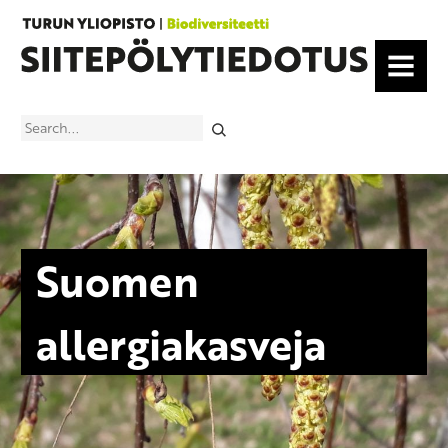
MENU
Search
Suomen
allergiakasveja