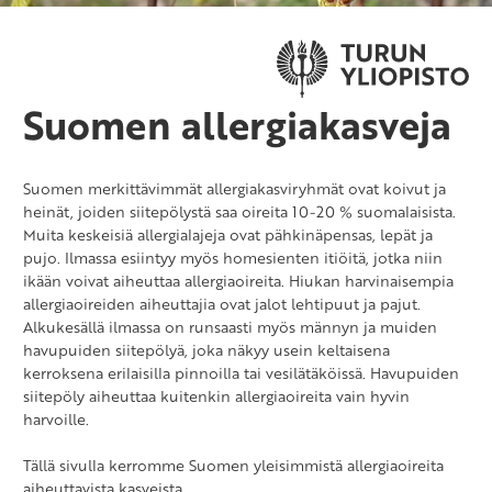
Suomen allergiakasveja
Suomen merkittävimmät allergiakasviryhmät ovat koivut ja
heinät, joiden siitepölystä saa oireita 10-20 % suomalaisista.​
Muita keskeisiä allergialajeja ovat pähkinäpensas, lepät ja
pujo. Ilmassa esiintyy myös homesienten itiöitä, jotka niin
ikään voivat aiheuttaa allergiaoireita. Hiukan harvinaisempia
allergiaoireiden aiheuttajia ovat jalot lehtipuut ja pajut.
Alkukesällä ilmassa on runsaasti myös männyn ja muiden
havupuiden siitepölyä, joka näkyy usein keltaisena
kerroksena erilaisilla pinnoilla tai vesilätäköissä. Havupuiden
siitepöly aiheuttaa kuitenkin allergiaoireita vain hyvin
harvoille.
Tällä sivulla kerromme Suomen yleisimmistä allergiaoireita
aiheuttavista kasveista.