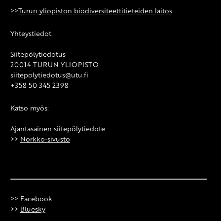
>>
Turun yliopiston biodiversiteettitieteiden laitos
Yhteystiedot:
Siitepölytiedotus
20014 TURUN YLIOPISTO
siitepolytiedotus@utu.fi
+358 50 345 2398
Katso myös:
Ajantasainen siitepölytiedote
>>
Norkko-sivusto
>>
Facebook
>>
Bluesky