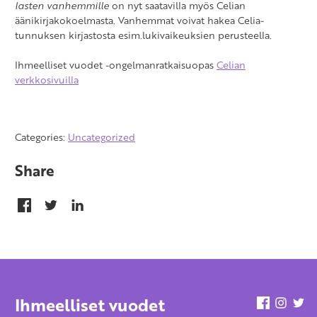
lasten vanhemmille
on nyt saatavilla myös Celian
äänikirjakokoelmasta. Vanhemmat voivat hakea Celia-
tunnuksen kirjastosta esim.lukivaikeuksien perusteella.
Ihmeelliset vuodet -ongelmanratkaisuopas
Celian
verkkosivuilla
Categories:
Uncategorized
Share
Ihmeelliset vuodet
Facebook
Insta
Tw