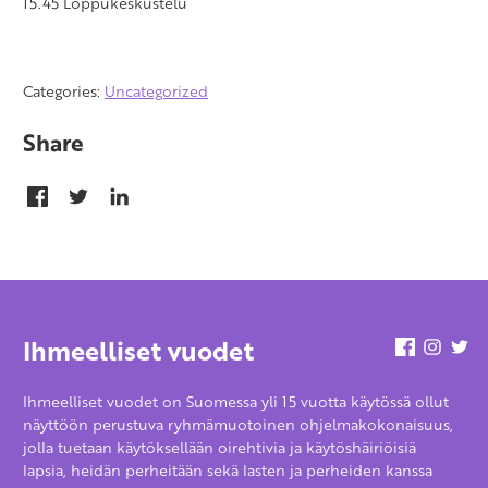
15.45 Loppukeskustelu
Categories:
Uncategorized
Share
Ihmeelliset vuodet
Facebook
Insta
Tw
Ihmeelliset vuodet on Suomessa yli 15 vuotta käytössä ollut
näyttöön perustuva ryhmämuotoinen ohjelmakokonaisuus,
jolla tuetaan käytöksellään oirehtivia ja käytöshäiriöisiä
lapsia, heidän perheitään sekä lasten ja perheiden kanssa