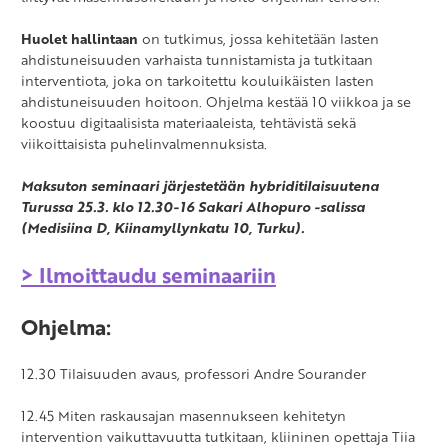
Huolet hallintaan
on tutkimus, jossa kehitetään lasten
ahdistuneisuuden varhaista tunnistamista ja tutkitaan
interventiota, joka on tarkoitettu kouluikäisten lasten
ahdistuneisuuden hoitoon. Ohjelma kestää 10 viikkoa ja se
koostuu digitaalisista materiaaleista, tehtävistä sekä
viikoittaisista puhelinvalmennuksista.
Maksuton seminaari järjestetään hybriditilaisuutena
Turussa 25.3. klo 12.30-16 Sakari Alhopuro -salissa
(Medisiina D, Kiinamyllynkatu 10, Turku).
> Ilmoittaudu seminaariin
Ohjelma:
12.30 Tilaisuuden avaus, professori Andre Sourander
12.45 Miten raskausajan masennukseen kehitetyn
intervention vaikuttavuutta tutkitaan, kliininen opettaja Tiia