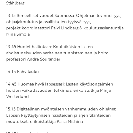
Ståhlberg
13.15 Ihmeelliset vuodet Suomessa: Ohjelman levinneisyys,
ohjaajakoulutus ja osallistujien tyytyväisyys,
projektikoordinaattori Päivi Lindberg & koulutusasiantuntija
Nina Simola
13.45 Huolet hallintaan: Kouluikäisten lasten
ahdistuneisuuden varhainen tunnistaminen ja hoito,
professori Andre Sourander
14.15 Kahvitauko
14.45 Huomaa hyvä lapsessasi: Lasten käytösongelmien
hoidon vaikuttavuuden tutkimus, erikoistutkija Minja
Westerlund
15.15 Digitaalinen myönteisen vanhemmuuden ohjelma:
Lapsen käyttäytymisen haasteiden ja arjen tilanteiden
muutokset, erikoistutkija Kaisa Mishina