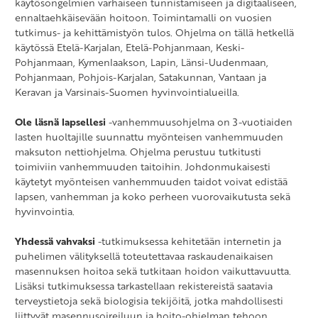
käytösongelmien varhaiseen tunnistamiseen ja digitaaliseen,
ennaltaehkäisevään hoitoon. Toimintamalli on vuosien
tutkimus- ja kehittämistyön tulos. Ohjelma on tällä hetkellä
käytössä Etelä-Karjalan, Etelä-Pohjanmaan, Keski-
Pohjanmaan, Kymenlaakson, Lapin, Länsi-Uudenmaan,
Pohjanmaan, Pohjois-Karjalan, Satakunnan, Vantaan ja
Keravan ja Varsinais-Suomen hyvinvointialueilla.
Ole läsnä lapsellesi
-vanhemmuusohjelma on 3-vuotiaiden
lasten huoltajille suunnattu myönteisen vanhemmuuden
maksuton nettiohjelma. Ohjelma perustuu tutkitusti
toimiviin vanhemmuuden taitoihin. Johdonmukaisesti
käytetyt myönteisen vanhemmuuden taidot voivat edistää
lapsen, vanhemman ja koko perheen vuorovaikutusta sekä
hyvinvointia.
Yhdessä vahvaksi
-tutkimuksessa kehitetään internetin ja
puhelimen välityksellä toteutettavaa raskaudenaikaisen
masennuksen hoitoa sekä tutkitaan hoidon vaikuttavuutta.
Lisäksi tutkimuksessa tarkastellaan rekistereistä saatavia
terveystietoja sekä biologisia tekijöitä, jotka mahdollisesti
liittyvät masennusoireiluun ja hoito-ohjelman tehoon.