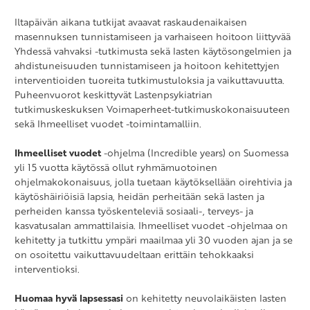
Iltapäivän aikana tutkijat avaavat raskaudenaikaisen
masennuksen tunnistamiseen ja varhaiseen hoitoon liittyvää
Yhdessä vahvaksi -tutkimusta sekä lasten käytösongelmien ja
ahdistuneisuuden tunnistamiseen ja hoitoon kehitettyjen
interventioiden tuoreita tutkimustuloksia ja vaikuttavuutta.
Puheenvuorot keskittyvät Lastenpsykiatrian
tutkimuskeskuksen Voimaperheet-tutkimuskokonaisuuteen
sekä Ihmeelliset vuodet -toimintamalliin.
Ihmeelliset vuodet
-ohjelma (Incredible years) on Suomessa
yli 15 vuotta käytössä ollut ryhmämuotoinen
ohjelmakokonaisuus, jolla tuetaan käytöksellään oirehtivia ja
käytöshäiriöisiä lapsia, heidän perheitään sekä lasten ja
perheiden kanssa työskenteleviä sosiaali-, terveys- ja
kasvatusalan ammattilaisia. Ihmeelliset vuodet -ohjelmaa on
kehitetty ja tutkittu ympäri maailmaa yli 30 vuoden ajan ja se
on osoitettu vaikuttavuudeltaan erittäin tehokkaaksi
interventioksi.
Huomaa hyvä lapsessasi
on kehitetty neuvolaikäisten lasten