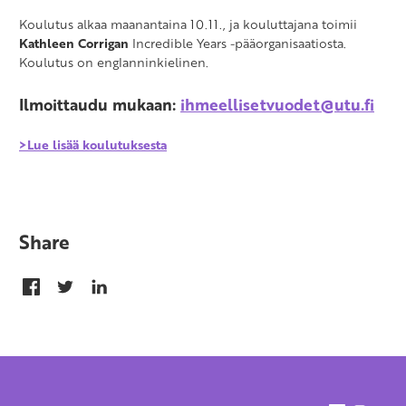
Koulutus alkaa maanantaina 10.11., ja kouluttajana toimii
Kathleen Corrigan
Incredible Years -pääorganisaatiosta.
Koulutus on englanninkielinen.
Ilmoittaudu mukaan:
ihmeellisetvuodet@utu.fi
>Lue lisää koulutuksesta
Share