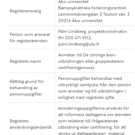
Åbo universitet
Barnpsykiatriska forskningscentret
Registeransvarig
Lemminkäinengatan 3 Teutori vån. 3
20014 Åbo universitet
Päivi Lindberg, projektkoordinator,
Person som ansvarar
tfn 050 471 4512,
för registerärenden
paivi.lindberg@utu.fi
Anmälan till De otroliga åren-
Registrets namn
utbildningen eller gruppledarens
certifieringprosess
Personuppgifter behandlas med
Rättslig grund för
uttryckligt samtycke från den person
behandling av
som anmäler sig till utbildningen i
personuppgifter
enlighet med registrets syfte.
Anmälningsuppgifterna används för
att informera deltagarna om ärenden
Registrets
som relaterar till ifrågavarande
användningsändamål
utbildning eller certifiering, för att
skicka ut deltagarlänken, material