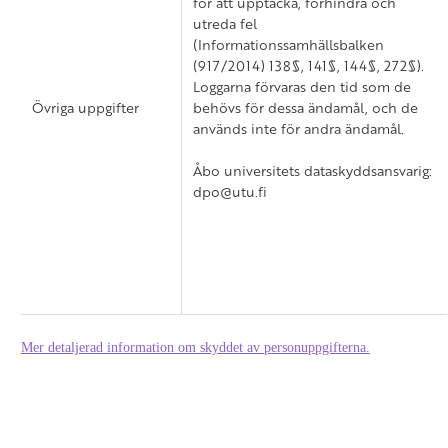
för att upptäcka, förhindra och
utreda fel
(Informationssamhällsbalken
(917/2014) 138§, 141§, 144§, 272§).
Loggarna förvaras den tid som de
Övriga uppgifter
behövs för dessa ändamål, och de
används inte för andra ändamål.
Åbo universitets dataskyddsansvarig:
dpo@utu.fi
Mer detaljerad information om skyddet av personuppgifterna.