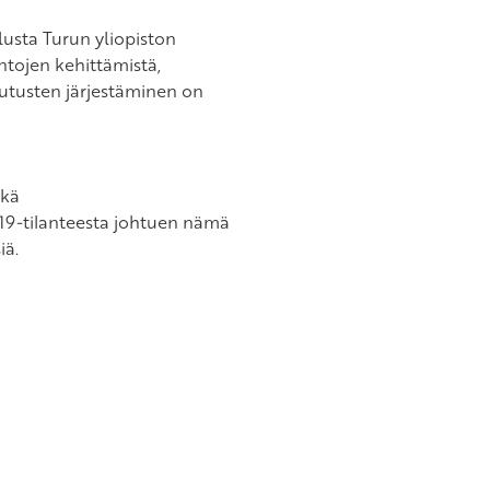
usta Turun yliopiston
ntojen kehittämistä,
lutusten järjestäminen on
ekä
9-tilanteesta johtuen nämä
iä.