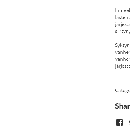
Ihmeel
lasten
järjes
siirtyn
Syksyn
vanhem
vanhem
järjes
Catego
Shar