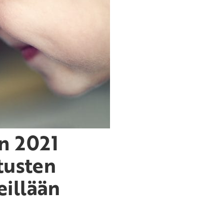
n 2021
tusten
illään