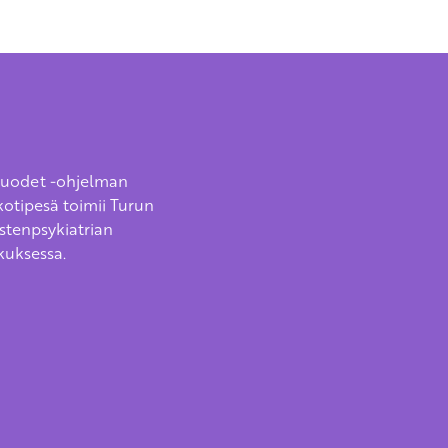
vuodet -ohjelman
kotipesä toimii Turun
astenpsykiatrian
kuksessa.