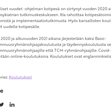
liset vuodet -ohjelman kotipesä on siirtynyt vuoden 2020 al
psykiatrian tutkimuskeskukseen. Itla rahoittaa kotipesätoimi
tämistä ja implementaatiotutkimusta. Myös kansallisten kou
yt uudelle kotipesälle.
 2020 ja alkuvuoden 2021 aikana järjestetään kaksi Basic-
muusryhmänohjaajakoulutusta ja täydennyskoulutusta s
muusryhmänohjaajille että TCM-ryhmänohjaajille. Covid-1
tetään online-koulutuksina. Koulutukset ovat englanninkielis
ries:
Koulutukset
e