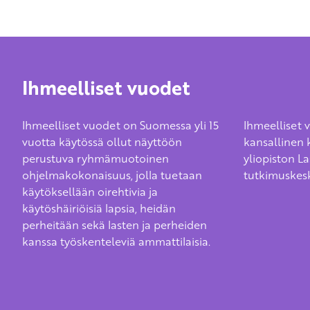
Ihmeelliset vuodet
Ihmeelliset vuodet on Suomessa yli 15
Ihmeelliset 
vuotta käytössä ollut näyttöön
kansallinen 
perustuva ryhmämuotoinen
yliopiston L
ohjelmakokonaisuus, jolla tuetaan
tutkimuskes
käytöksellään oirehtivia ja
käytöshäiriöisiä lapsia, heidän
perheitään sekä lasten ja perheiden
kanssa työskenteleviä ammattilaisia.