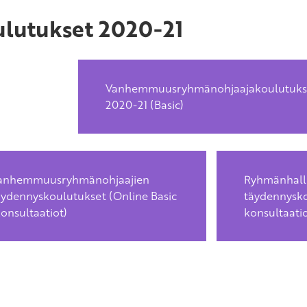
lutukset 2020-21
Vanhemmuusryhmänohjaajakoulutuks
2020-21 (Basic)
anhemmuusryhmänohjaajien
Ryhmänhall
äydennyskoulutukset (Online Basic
täydennysko
konsultaatiot)
konsultaati