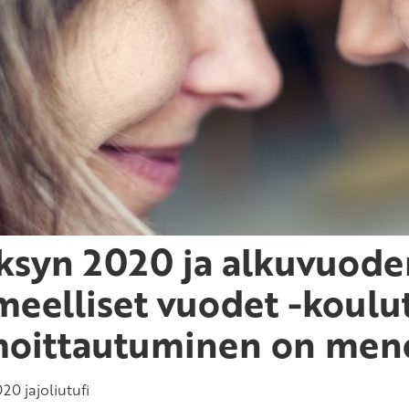
ksyn 2020 ja alkuvuode
meelliset vuodet -koulu
moittautuminen on mene
020
jajoliutufi