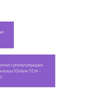
et
innan ryhmänohjaajien
ulutus (Online TCM -
o)