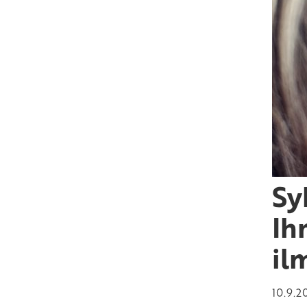
Sy
Ih
il
10.9.2