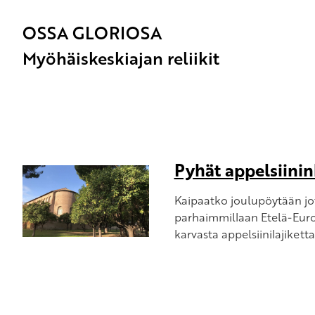
OSSA GLORIOSA
Myöhäiskeskiajan reliikit
Pyhät appelsiini
Kaipaatko joulupöytään jota
parhaimmillaan Etelä-Euro
karvasta appelsiinilajikett