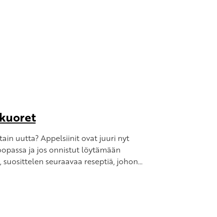
nkuoret
in uutta? Appelsiinit ovat juuri nyt
opassa ja jos onnistut löytämään
a, suosittelen seuraavaa reseptiä, johon…