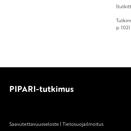
(tutki
Tutkim
p. (02)
PIPARI-tutkimus
Saavutettavuusseloste
|
Tietosuojailmoitus