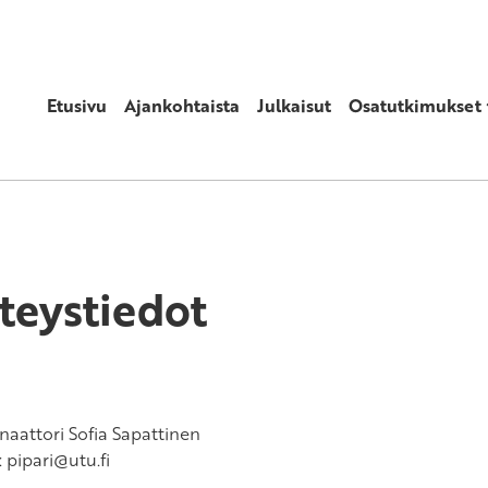
Etusivu
Ajankohtaista
Julkaisut
Osatutkimukset
teystiedot
naattori Sofia Sapattinen
: pipari@utu.fi