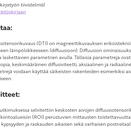
kirjatyön tiivistelmä)
väitöskirjaan
taa:
siotensorikuvaus (DTI) on magneettikuvauksen erikoistekni
een lämpöliikkeeseen (diffuusioon). Diffuusion ominaisuuksi
a laskettavien parametrien avulla. Tällaisia parametreja ovat
opia, keskimääräinen diffusiviteetti, aksiaalinen ja radiaalinen
trejä voidaan käyttää säikeisten rakenteiden esimerkiksi ai
iseen.
itteet:
tutkimuksessa selvitettiin keskosten aivojen diffuusiotensori
kiintoalueisiin (ROI) perustuvien mittausten toistettavuutta 
 kypsyyden ja raskauden aikaisen sekä varhaisen postnataali