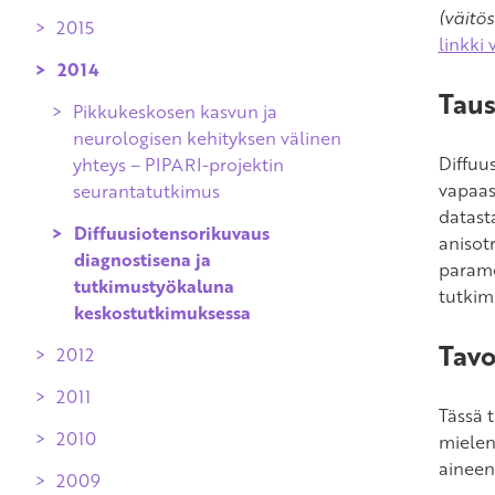
pikkukeskosilla ja täysiaikaisilla
kognitiivinen kehitys 11-vuotiaana
(väitös
2015
Pikkukeskosten neuromotorinen
verrokeilla
linkki 
pitkäaikaiskehitys 11 vuoden ikään
2014
Vanhempien psyykkinen
saakka ja sitä ennustavat tekijät:
hyvinvointi ja hyvin pienipainoisena
Taus
PIPARI-tutkimus
Pikkukeskosen kasvun ja
syntyneiden lasten kehitys,
neurologisen kehityksen välinen
käyttäytyminen ja elämänlaatu
Diffuu
yhteys – PIPARI-projektin
vapaas
seurantatutkimus
datast
Diffuusiotensorikuvaus
anisotr
diagnostisena ja
parame
tutkimustyökaluna
tutkim
keskostutkimuksessa
Tavo
2012
2011
Hyvin pienipainoisena syntyneiden
Tässä 
keskosten kognitiivinen kehitys
2010
Aivokuvantamisessa todettujen
mielen
varhaislapsuudesta kouluikään
löydösten merkitys keskosen
aineen
2009
Pikkukeskosen vaurioherkät aivot –
kehitykselle