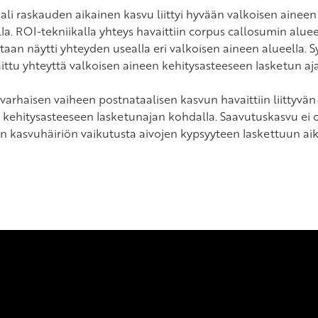
li raskauden aikainen kasvu liittyi hyvään valkoisen ainee
la. ROI-tekniikalla yhteys havaittiin corpus callosumin alu
taan näytti yhteyden usealla eri valkoisen aineen alueella. 
aittu yhteyttä valkoisen aineen kehitysasteeseen lasketun aj
varhaisen vaiheen postnataalisen kasvun havaittiin liittyv
 kehitysasteeseen lasketunajan kohdalla. Saavutuskasvu ei 
en kasvuhäiriön vaikutusta aivojen kypsyyteen laskettuun a