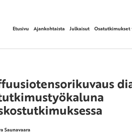
Etusivu
Ajankohtaista
Julkaisut
Osatutkimukset
ffuusiotensorikuvaus di
 tutkimustyökaluna
skostutkimuksessa
va Saunavaara