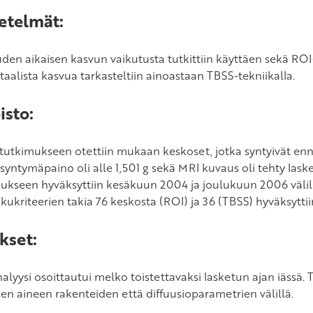
etelmät:
den aikaisen kasvun vaikutusta tutkittiin käyttäen sekä ROI-
taalista kasvua tarkasteltiin ainoastaan TBSS-tekniikalla.
isto:
tutkimukseen otettiin mukaan keskoset, jotka syntyivät enn
 syntymäpaino oli alle 1,501 g sekä MRI kuvaus oli tehty lask
ukseen hyväksyttiin kesäkuun 2004 ja joulukuun 2006 välill
lkukriteerien takia 76 keskosta (ROI) ja 36 (TBSS) hyväksytt
kset:
lyysi osoittautui melko toistettavaksi lasketun ajan iässä. T
sen aineen rakenteiden että diffuusioparametrien välillä.