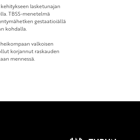
n kehitykseen lasketunajan
eella. TBSS-menetelmä
Syntymähetken gestaatioiällä
an kohdalla.
än heikompaan valkoisen
ollut korjannut raskauden
ikaan mennessä.