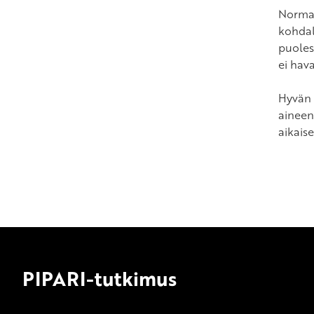
Normaa
kohdal
puoles
ei hav
Hyvän 
aineen
aikais
PIPARI-tutkimus