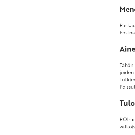
havaintoja PIPARI-tutkimuksesta
Men
Pienipainoisen keskosen ja äidin
varhainen suhde: Lapsen, äidin ja
dyadisten muuttujien vaikutus
Raskau
Postna
Antenataalinen inflammaatio ja
pikkukeskosen aivolöydökset
Aine
Kieltä omaksumassa. Varhainen
sanaston kehitys ja sen yhteydet
Tähän 
kielen rakenteiden omaksumiseen.
joiden
Löydöksiä täysiaikaisena sekä hyvin
Tutkim
pienipainoisena keskosena
Poissu
syntyneiden suomea omaksuvien
lasten kielestä
Tulo
ROI-ana
valkoi