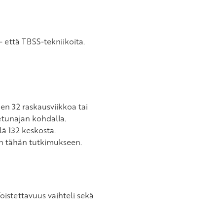
 että TBSS-tekniikoita.
en 32 raskausviikkoa tai
etunajan kohdalla.
ä 132 keskosta.
iin tähän tutkimukseen.
oistettavuus vaihteli sekä