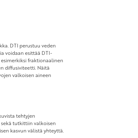
ikka. DTI perustuu veden
a voidaan esittää DTI-
 esimerkiksi fraktionaalinen
 diffusiviteetti. Näitä
vojen valkoisen aineen
kuvista tehtyjen
sekä tutkittiin valkoisen
sen kasvun välistä yhteyttä.