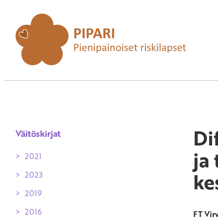
Di
Väitöskirjat
ja
2021
ke
2023
Diffuusiopainotteisen ja
toiminnallisen aivojen
2019
magneettikuvantamisen käyttö
nuoruusiässä entisillä
2016
Pikkukeskosena syntyneiden lasten
FT Vir