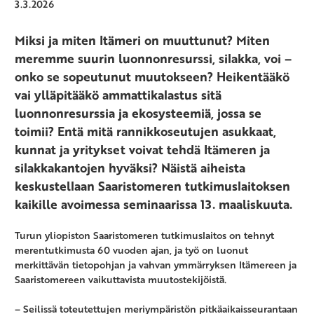
3.3.2026
Miksi ja miten Itämeri on muuttunut? Miten
meremme suurin luonnonresurssi, silakka, voi –
onko se sopeutunut muutokseen? Heikentääkö
vai ylläpitääkö ammattikalastus sitä
luonnonresurssia ja ekosysteemiä, jossa se
toimii? Entä mitä rannikkoseutujen asukkaat,
kunnat ja yritykset voivat tehdä Itämeren ja
silakkakantojen hyväksi? Näistä aiheista
keskustellaan Saaristomeren tutkimuslaitoksen
kaikille avoimessa seminaarissa 13. maaliskuuta.
Turun yliopiston Saaristomeren tutkimuslaitos on tehnyt
merentutkimusta 60 vuoden ajan, ja työ on luonut
merkittävän tietopohjan ja vahvan ymmärryksen Itämereen ja
Saaristomereen vaikuttavista muutostekijöistä.
– Seilissä toteutettujen meriympäristön pitkäaikaisseurantaan