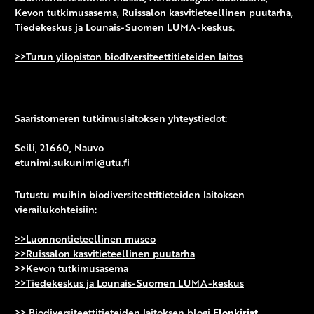
Kevon tutkimusasema, Ruissalon kasvitieteellinen puutarha,
Tiedekeskus ja Lounais-Suomen LUMA-keskus.
>>Turun yliopiston biodiversiteettitieteiden laitos
Saaristomeren tutkimuslaitoksen
yhteystiedot
:
Seili, 21660, Nauvo
etunimi.sukunimi@utu.fi
Tutustu muihin biodiversiteettitieteiden laitoksen
vierailukohteisiin:
>>Luonnontieteellinen museo
>>Ruissalon kasvitieteellinen puutarha
>>Kevon tutkimusasema
>>Tiedekeskus ja Lounais-Suomen LUMA-keskus
>> Biodiversiteettitieteiden laitoksen blogi
Elonkirjat