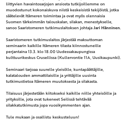
liittyvien havaintosarjojen ansiosta tutkijoillemme on
muodostunut kokonaiskuva niistä keskeisistä tekijöistä, jotka
säätelevät Itämeren toimintaa ja ovat myös olennaisia
Suomen tärkeimmän talouskalan, silakan, menestykselle,
sanoo Saaristomeren tutkimuslaitoksen johtaja
Jari Hänninen
.
Saaristomeren tutkimuslaitos järjestää maksuttoman
seminaarin kaikille Itämeren tilasta kiinnostuneille
perjantaina 13.3. klo 18.00 Uudessakaupungissa
kulttuurikeskus Crusellissa (Kullervontie 11A, Uusikaupunki).
Seminaari tarjoaa suurelle yleisölle, kuntapäättäjille,
kalatalouden ammattilaisille ja yrittäjille uusinta
tutkimustietoa Itämeren muutoksesta ja silakasta.
Tilaisuus järjestetään kiitokseksi kaikille niille yhteisöille ja
yrityksille, jota ovat tukeneet Seilissä tehtävää
silakkatutkimusta jopa vuosikymmenten ajan.
Tule mukaan ja osallistu keskusteluun!