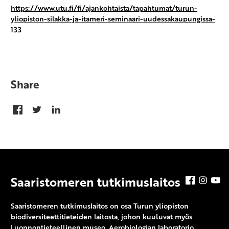
https://www.utu.fi/fi/ajankohtaista/tapahtumat/turun-
yliopiston-silakka-ja-itameri-seminaari-uudessakaupungissa-
133
Share
Saaristomeren tutkimuslaitos
Facebook
Insta
Y
Saaristomeren tutkimuslaitos on osa Turun yliopiston
biodiversiteettitieteiden laitosta, johon kuuluvat myös
Luonnontieteellinen museo, Aerobiologian laboratorio,