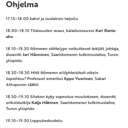
Ohjelma
17.15–18.00 kahvi ja suolainen tarjoilu
18.00–18.10 Tilaisuuden avaus, kalastusneuvos
Kari Ranta-
aho
18.10–18.30
Itämeren säätelyyn vaikuttavat tekijät
, johtaja,
dosentti
Jari Hänninen
, Saaristomeren tutkimuslaitos, Turun
yliopisto
18.30–18.50
Mitä Itämeren eliöyhteisössä oikein
tapahtuu?
Professori emeritus
Ilppo Vuorinen
, Sakari
Alhopuron säätiö
18.50–19.10
Silakan kyky sopeutua muutokseen,
dosentti,
erikoistutkija
Katja Mäkinen
, Saaristomeren tutkimuslaitos,
Turun yliopisto
19.10–19.30 Loppukeskustelu