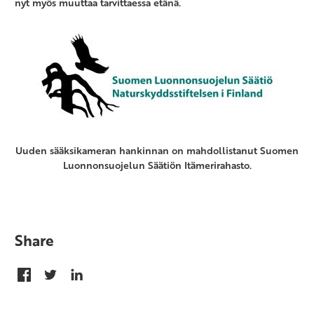
nyt myös muuttaa tarvittaessa etänä.
Uuden sääksikameran hankinnan on mahdollistanut Suomen
Luonnonsuojelun Säätiön Itämerirahasto.
Share