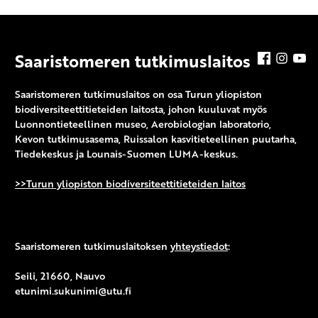
Saaristomeren tutkimuslaitos
Facebook
Insta
Y
Saaristomeren tutkimuslaitos on osa Turun yliopiston
biodiversiteettitieteiden laitosta, johon kuuluvat myös
Luonnontieteellinen museo, Aerobiologian laboratorio,
Kevon tutkimusasema, Ruissalon kasvitieteellinen puutarha,
Tiedekeskus ja Lounais-Suomen LUMA-keskus.
>>Turun yliopiston biodiversiteettitieteiden laitos
Saaristomeren tutkimuslaitoksen
yhteystiedot
:
Seili, 21660, Nauvo
etunimi.sukunimi@utu.fi