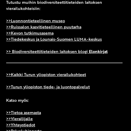
Tutustu muihin biodiversiteettitieteiden laitoksen
vierailukohteisiin:
>>Luonnontieteellinen museo
>>Ruissalon kasvitieteellinen puutarha
>>Kevon tutkimusasema
>>Tiedekeskus ja Lounais-Suomen LUMA-keskus
>> Biodiversiteettitieteiden laitoksen blogi
Elonkirjat
>>Kaikki Turun yliopiston vierailukohteet
>>Turun yliopiston tiede- ja luontopalvelut
Katso myös:
>>Tietoa asemasta
>>Vierailijalle
>>Yhteystiedot
>>Palveluhinnasto