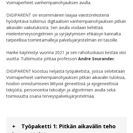
Voimaperheet-vanhempainohjauksen avulla.
DIGIPARENT on ensimmäinen laajaa väestörekisteriä
hyödyntävä tutkimus digitaalisen vanhempainohjauksen pitkän
aikavälin vaikutuksista. Sen avulla voidaan kehittää
mielenterveysongelmien ja syrjäytymisen ehkäisyn kannalta
tarpeellisia toimintamalleja palvelujärjestelmän eri tasoille.
Hanke käynnistyi vuonna 2021 ja sen rahoituskausi kestää viisi
vuotta. Tutkimusta johtaa professori
Andre Sourander
.
DIGIPARENT koostuu neljästä työpaketista, joissa selvitetään
Voimaperheet-vanhempainohjauksen pitkän aikavälin tuloksia,
hoidon onnistumiseen liittyviä geneettisiä ja epigeneettisiä
tekijöitä, personointia tekoälyn ja algoritmien avulla sekä
toimivuutta osana terveyspalvelujärjestelmää.
Työpaketti 1: Pitkän aikavälin teho