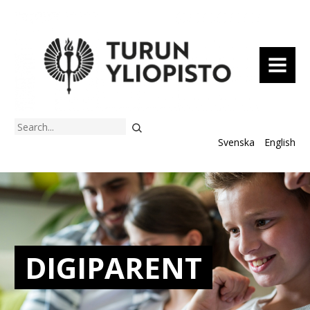
MENU
Search
Svenska
English
DIGIPARENT