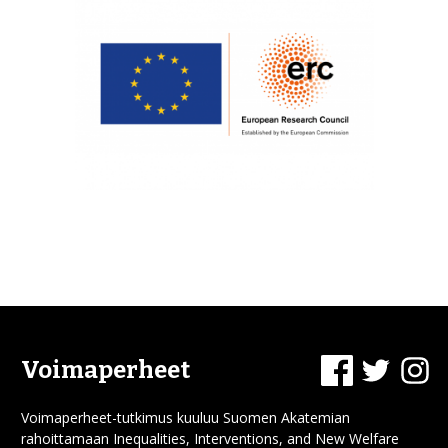
Facebook
Twitter
In
Voimaperheet
Voimaperheet-tutkimus kuuluu Suomen Akatemian
rahoittamaan Inequalities, Interventions, and New Welfare