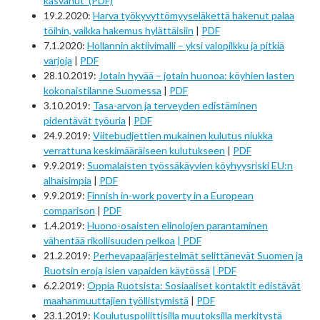
kasvanut (PDF)
19.2.2020:
Harva työkyvyttömyyseläkettä hakenut palaa
töihin, vaikka hakemus hylättäisiin
|
PDF
7.1.2020:
Hollannin aktiivimalli – yksi valopilkku ja pitkiä
varjoja
|
PDF
28.10.2019:
Jotain hyvää – jotain huonoa: köyhien lasten
kokonaistilanne Suomessa
|
PDF
3.10.2019:
Tasa-arvon ja terveyden edistäminen
pidentävät työuria
|
PDF
24.9.2019:
Viitebudjettien mukainen kulutus niukka
verrattuna keskimääräiseen kulutukseen
|
PDF
9.9.2019:
Suomalaisten työssäkäyvien köyhyysriski EU:n
alhaisimpia
|
PDF
9.9.2019:
Finnish in-work poverty in a European
comparison
|
PDF
1.4.2019:
Huono-osaisten elinolojen parantaminen
vähentää rikollisuuden pelkoa
| PDF
21.2.2019:
Perhevapaajärjestelmät selittänevät Suomen ja
Ruotsin eroja isien vapaiden käytössä
| PDF
6.2.2019:
Oppia Ruotsista: Sosiaaliset kontaktit edistävät
maahanmuuttajien työllistymistä
|
PDF
23.1.2019:
Koulutuspoliittisilla muutoksilla merkitystä