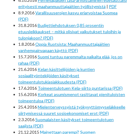
6.10.2016
Perhevapaiden tasa-arvoistaminen edesauttaisi
erityisesti maahanmuuttajaäitien työllistymistä
|
PDF
8.9.2016
Varallisuuserojen kasvu eriarvoistaa Suomea
(PDF)
31.8.2016
Budjettiehdotuksen 0,85 prosentin
etuusleikkaukset – mitkä olisivat vaikutukset tuloihin ja
tulonjakoon? (PDF)
1.8.2016
Oppia Ruotsista: Maahanmuuttajaäitien
vanhempainvapaan käyttö (PDF)
15.7.2016
Suomi tuntuu paremmalta paikalta elää, jos on
rahaa (PDF)
21.6.2016
Kelan käsittelijöiden ja kuntien
sosiaalityöntekijöiden käsitykset
toimeentulotukiasiakkuudesta (PDF)
17.6.2016
Toimeentulotuen Kela-siirto puntarissa (PDF)
15.6.2016
Korkeat asumismenot rasittavat pienituloisten
toimeentuloa (PDF)
25.4.2016
Mielenterveyssyistä työkyvyttömyyseläkkeelle
siirtymisessä suuret sosioekonomiset erot (PDF)
2.3.2016
Suomalaisten käsitykset toimeentulotuen
saajista (PDF)
21.12.2015
Mainettaan parempi? Suomen