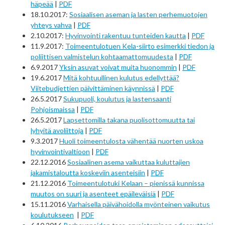
häpeää
|
PDF
18.10.2017:
Sosiaalisen aseman ja lasten perhemuotojen
yhteys vahva
|
PDF
2.10.2017:
Hyvinvointi rakentuu tunteiden kautta
|
PDF
11.9.2017:
Toimeentulotuen Kela-siirto esimerkki tiedon ja
poliittisen valmistelun kohtaamattomuudesta
|
PDF
6.9.2017
Yksin asuvat voivat muita huonommin
|
PDF
19.6.2017
Mitä kohtuullinen kulutus edellyttää?
Viitebudjettien päivittäminen käynnissä
|
PDF
26.5.2017
Sukupuoli, koulutus ja lastensaanti
Pohjoismaissa
|
PDF
26.5.2017
Lapsettomilla takana puolisottomuutta tai
lyhyitä avoliittoja
|
PDF
9.3.2017
Huoli toimeentulosta vähentää nuorten uskoa
hyvinvointivaltioon
|
PDF
22.12.2016
Sosiaalinen asema vaikuttaa kuluttajien
jakamistaloutta koskeviin asenteisiin
|
PDF
21.12.2016
Toimeentulotuki Kelaan – pienissä kunnissa
muutos on suuri ja asenteet epäileväisiä
|
PDF
15.11.2016
Varhaisella päivähoidolla myönteinen vaikutus
koulutukseen
|
PDF