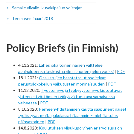
Samalle viivalle -kuvakilpailun voittajat
Teemaseminaari 2018
Policy Briefs (in Finnish)
4.11.2021:
Lähes joka toinen nainen välttelee
asuinalueensa keskustaa rikollisuuden pelon vuoksi
|
PDF
18.1.2021:
Osallistujien haastattelut osoittivat
perustulokokeilun vaikutusten moninaisuuden
|
PDF
11.12.2020:
Työttömyys ja työkyvyttömyys kietoutuvat
yhteen – työttömien työkykyä tuettava varhaisessa
vaiheessa
|
PDF
8.10.2020:
Perheenyhdistämisen kautta saapuneet naiset
työllistyvät muita pakolaisia hitaammin – miehillä tulos
päinvastainen
|
PDF
14.8.2020:
Koulutuksen ylisukupolvinen eriarvoisuus on