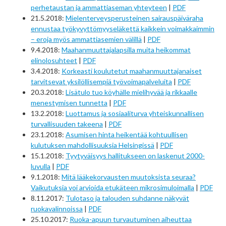
perhetaustan ja ammattiaseman yhteyteen
|
PDF
21.5.2018:
Mielenterveysperusteinen sairauspäiväraha
ennustaa työkyvyttömyyseläkettä kaikkein voimakkaimmin
– eroja myös ammattiasemien välillä
|
PDF
9.4.2018:
Maahanmuuttajalapsilla muita heikommat
elinolosuhteet
|
PDF
3.4.2018:
Korkeasti koulutetut maahanmuuttajanaiset
tarvitsevat yksilöllisempiä työvoimapalveluita
|
PDF
20.3.2018:
Lisätulo tuo köyhälle mielihyvää ja rikkaalle
menestymisen tunnetta
|
PDF
13.2.2018:
Luottamus ja sosiaaliturva yhteiskunnallisen
turvallisuuden takeena
|
PDF
23.1.2018:
Asumisen hinta heikentää kohtuullisen
kulutuksen mahdollisuuksia Helsingissä
|
PDF
15.1.2018:
Tyytyväisyys hallitukseen on laskenut 2000-
luvulla
|
PDF
9.1.2018:
Mitä lääkekorvausten muutoksista seuraa?
Vaikutuksia voi arvioida etukäteen mikrosimuloimalla
|
PDF
8.11.2017:
Tulotaso ja talouden suhdanne näkyvät
ruokavalinnoissa
|
PDF
25.10.2017:
Ruoka-apuun turvautuminen aiheuttaa