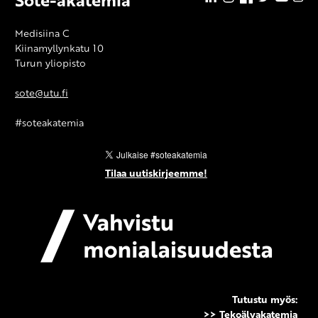
Sote-
Sote-
Sote-
Sote-
Sote-
ak
akatemia
akatemia
akatemia
akatemia
akate
T
Medisiina C
yl
Kiinamyllynkatu 10
So
Turun yliopisto
sote@utu.fi
#soteakatemia
Tilaa uutiskirjeemme!
Tutustu myös:
>> Tekoälyakatemia