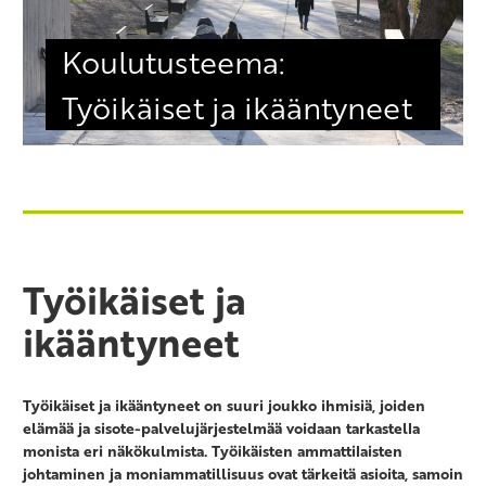
Koulutusteema:
Työikäiset ja ikääntyneet
Työikäiset ja
ikääntyneet
Työikäiset ja ikääntyneet on suuri joukko ihmisiä, joiden
elämää ja sisote-palvelujärjestelmää voidaan tarkastella
monista eri näkökulmista. Työikäisten ammattilaisten
johtaminen ja moniammatillisuus ovat tärkeitä asioita, samoin