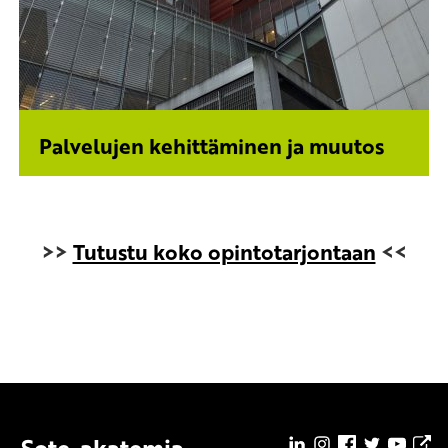
Palvelujen kehittäminen ja muutos
>>
Tutustu koko opintotarjontaan
<<
Sote-akatemia
LinkedIn
Instagram
Facebook
Twitter
Youtu
So