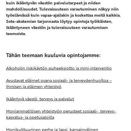
kuin ikääntyvän väestön palvelutarpeet ja niiden
mahdollisuudet. Tulevaisuuteen varautuminen näkyy niin
työelämässä kuin vapaa-ajallakin ja koskettaa meitä kaikkia.
Sote-akatemian tarjonnasta löytyy opintoja työikäisten,
ikääntyneen väestön ja tulevaisuuteen varautumisen
teemoista.
Tähän teemaan kuuluvia opintojamme:
Alkoholin riskikäytön puheeksiotto ja mini-interventio
Avustavat eläimet osana sosiaali- ja terveydenhuoltoa –
Ihmisen ja eläimen yhteistyö
Ikääntyvä väestö, terveys ja palvelut
Moniammatillisen yhteistyön perusteet sosiaali-, terveys-,
kasvatus- ja opetusaloilla
Monikulttuurinen perhe ja lapsi, kansainvälinen