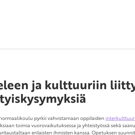
eleen ja kulttuuriin liitt
ityiskysymyksiä
normaalikoulu pyrkii vahvistamaan oppilaiden
interkulttuu
ksiaan toimia vuorovaikutuksessa ja yhteistyössä sekä saav
uritaustaltaan erilaisten ihmisten kanssa. Opetuksen suunnit