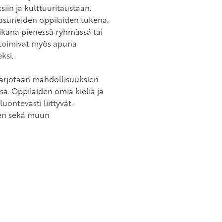
iin ja kulttuuritaustaan.
 asuneiden oppilaiden tukena.
ikana pienessä ryhmässä tai
 toimivat myös apuna
ksi.
e tarjotaan mahdollisuuksien
. Oppilaiden omia kieliä ja
luontevasti liittyvät.
vien sekä muun