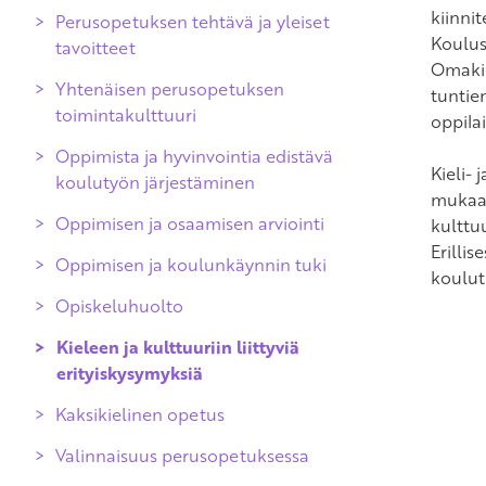
kiinnit
Perusopetuksen tehtävä ja yleiset
Koulus
tavoitteet
Omakie
Yhtenäisen perusopetuksen
tuntie
toimintakulttuuri
oppilai
Oppimista ja hyvinvointia edistävä
Kieli- 
koulutyön järjestäminen
mukaan
Oppimisen ja osaamisen arviointi
kulttuu
Erilli
Oppimisen ja koulunkäynnin tuki
Arvioinnin yleiset periaatteet
koulut
Opiskeluhuolto
Oppimisen ja osaamisen arviointi
Kieleen ja kulttuuriin liittyviä
Opinnoissa eteneminen
erityiskysymyksiä
perusopetuksen aikana
Kaksikielinen opetus
Kuudennen luokan kevään
arviointi
Valinnaisuus perusopetuksessa
Perusopetuksen päättöarviointi