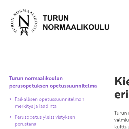
Ki
Turun normaalikoulun
perusopetuksen opetussuunnitelma
er
Paikallisen opetussuunnitelman
merkitys ja laadinta
Turun 
Perusopetus yleissivistyksen
valmiu
perustana
kulttu