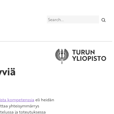
Search
yviä
rista kompetenssia
eli heidän
uttaa yhteisymmärrys
telussa ja toteutuksessa