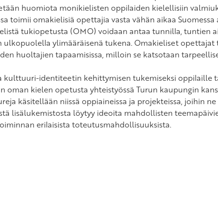
etään huomiota monikielisten oppilaiden kielellisiin valmiuks
sa toimii omakielisiä opettajia vasta vähän aikaa Suomessa
listä tukiopetusta (OMO) voidaan antaa tunnilla, tuntien a
n ulkopuolella ylimääräisenä tukena. Omakieliset opettajat
den huoltajien tapaamisissa, milloin se katsotaan tarpeellise
ja kulttuuri-identiteetin kehittymisen tukemiseksi oppilaill
 oman kielen opetusta yhteistyössä Turun kaupungin kanssa
reja käsitellään niissä oppiaineissa ja projekteissa, joihin ne 
sestä lisälukemistosta löytyy ideoita mahdollisten teemapäi
oiminnan erilaisista toteutusmahdollisuuksista.