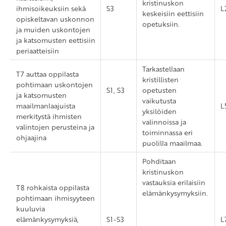
kristinuskon
ihmisoikeuksiin sekä
S3
L
keskeisiin eettisiin
opiskeltavan uskonnon
opetuksiin.
ja muiden uskontojen
ja katsomusten eettisiin
periaatteisiin
Tarkastellaan
T7 auttaa oppilasta
kristillisten
pohtimaan uskontojen
S1, S3
opetusten
ja katsomusten
vaikutusta
maailmanlaajuista
L
yksilöiden
merkitystä ihmisten
valinnoissa ja
valintojen perusteina ja
toiminnassa eri
ohjaajina
puolilla maailmaa.
Pohditaan
kristinuskon
vastauksia erilaisiin
T8 rohkaista oppilasta
elämänkysymyksiin.
pohtimaan ihmisyyteen
kuuluvia
elämänkysymyksiä,
S1-S3
L