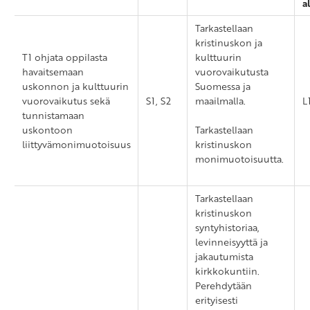
a
Tarkastellaan
kristinuskon ja
T1 ohjata oppilasta
kulttuurin
havaitsemaan
vuorovaikutusta
uskonnon ja kulttuurin
Suomessa ja
vuorovaikutus sekä
S1, S2
maailmalla.
L
tunnistamaan
uskontoon
Tarkastellaan
liittyvämonimuotoisuus
kristinuskon
monimuotoisuutta.
Tarkastellaan
kristinuskon
syntyhistoriaa,
levinneisyyttä ja
jakautumista
kirkkokuntiin.
Perehdytään
erityisesti