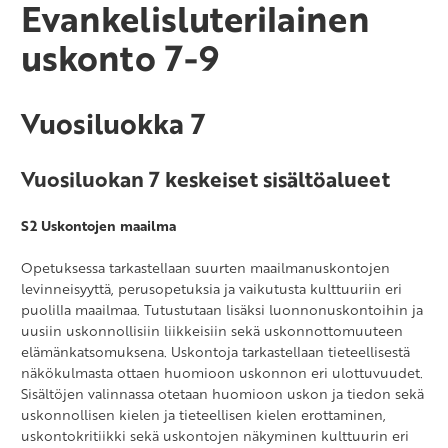
Evankelisluterilainen
Ranska A2-oppimäärä
uskonto 7-9
Ranska B2-oppimäärä
Saksa A2-oppimäärä
Vuosiluokka 7
Saksa B2-oppimäärä
Vuosiluokan 7 keskeiset sisältöalueet
S2 Uskontojen maailma
Opetuksessa tarkastellaan suurten maailmanuskontojen
levinneisyyttä, perusopetuksia ja vaikutusta kulttuuriin eri
puolilla maailmaa. Tutustutaan lisäksi luonnonuskontoihin ja
uusiin uskonnollisiin liikkeisiin sekä uskonnottomuuteen
elämänkatsomuksena. Uskontoja tarkastellaan tieteellisestä
näkökulmasta ottaen huomioon uskonnon eri ulottuvuudet.
Sisältöjen valinnassa otetaan huomioon uskon ja tiedon sekä
uskonnollisen kielen ja tieteellisen kielen erottaminen,
uskontokritiikki sekä uskontojen näkyminen kulttuurin eri