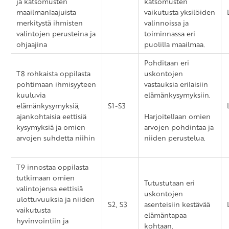
ja katsomusten
katsomusten
maailmanlaajuista
vaikutusta yksilöiden
merkitystä ihmisten
valinnoissa ja
valintojen perusteina ja
toiminnassa eri
ohjaajina
puolilla maailmaa.
Pohditaan eri
T8 rohkaista oppilasta
uskontojen
pohtimaan ihmisyyteen
vastauksia erilaisiin
kuuluvia
elämänkysymyksiin.
elämänkysymyksiä,
S1-S3
ajankohtaisia eettisiä
Harjoitellaan omien
kysymyksiä ja omien
arvojen pohdintaa ja
arvojen suhdetta niihin
niiden perustelua.
T9 innostaa oppilasta
tutkimaan omien
Tutustutaan eri
valintojensa eettisiä
uskontojen
ulottuvuuksia ja niiden
S2, S3
asenteisiin kestävää
vaikutusta
elämäntapaa
hyvinvointiin ja
kohtaan.