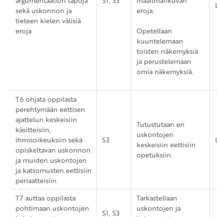
argumentaation tapoja
S1, S3
maailmankuvan
sekä uskonnon ja
eroja.
tieteen kielen välisiä
eroja
Opetellaan
kuuntelemaan
toisten näkemyksiä
ja perustelemaan
omia näkemyksiä.
T6 ohjata oppilasta
perehtymään eettisen
ajattelun keskeisiin
Tutustutaan eri
käsitteisiin,
uskontojen
ihmisoikeuksiin sekä
S3
keskeisiin eettisiin
opiskeltavan uskonnon
opetuksiin.
ja muiden uskontojen
ja katsomusten eettisiin
periaatteisiin
T7 auttaa oppilasta
Tarkastellaan
pohtimaan uskontojen
uskontojen ja
S1, S3