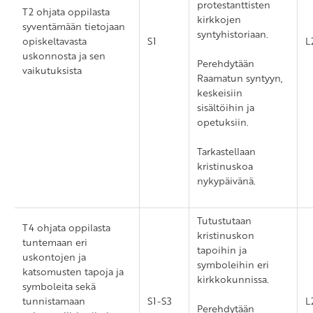
protestanttisten
T2 ohjata oppilasta
kirkkojen
syventämään tietojaan
syntyhistoriaan.
opiskeltavasta
S1
L
uskonnosta ja sen
Perehdytään
vaikutuksista
Raamatun syntyyn,
keskeisiin
sisältöihin ja
opetuksiin.
Tarkastellaan
kristinuskoa
nykypäivänä.
Tutustutaan
T4 ohjata oppilasta
kristinuskon
tuntemaan eri
tapoihin ja
uskontojen ja
symboleihin eri
katsomusten tapoja ja
kirkkokunnissa.
symboleita sekä
tunnistamaan
S1-S3
L
Perehdytään