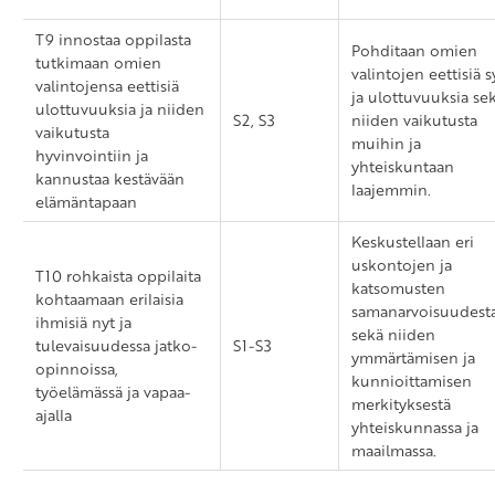
T9 innostaa oppilasta
Pohditaan omien
tutkimaan omien
valintojen eettisiä s
valintojensa eettisiä
ja ulottuvuuksia se
ulottuvuuksia ja niiden
S2, S3
niiden vaikutusta
vaikutusta
muihin ja
hyvinvointiin ja
yhteiskuntaan
kannustaa kestävään
laajemmin.
elämäntapaan
Keskustellaan eri
uskontojen ja
T10 rohkaista oppilaita
katsomusten
kohtaamaan erilaisia
samanarvoisuudest
ihmisiä nyt ja
sekä niiden
tulevaisuudessa jatko-
S1-S3
ymmärtämisen ja
opinnoissa,
kunnioittamisen
työelämässä ja vapaa-
merkityksestä
ajalla
yhteiskunnassa ja
maailmassa.