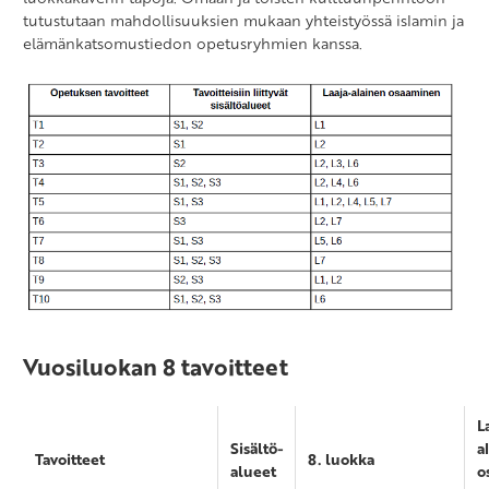
tutustutaan mahdollisuuksien mukaan yhteistyössä islamin ja
elämänkatsomustiedon opetusryhmien kanssa.
Vuosiluokan 8 tavoitteet
L
Sisältö-
a
Tavoitteet
8. luokka
alueet
o