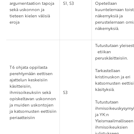
argumentaation tapoja
S1, S3
Opetellaan
sekä uskonnon ja
kuuntelemaan tois
tieteen kielen välisiä
näkemyksiä ja
eroja
perustelemaan omi
näkemyksiä.
Tutustutaan yleisest
etiikan
peruskäsitteisiin.
T6 ohjata oppilasta
Tarkastellaan
perehtymään eettisen
kristinuskon ja eri
ajattelun keskeisiin
katsomusten eettisi
käsitteisiin,
käsityksiä.
ihmisoikeuksiin sekä
S3
opiskeltavan uskonnon
Tutustutaan
ja muiden uskontojen
ihmisoikeuskysymyk
ja katsomusten eettisiin
ja YK:n
periaatteisiin
Yleismaailmalliseen
ihmisoikeuksien
julistukseen.