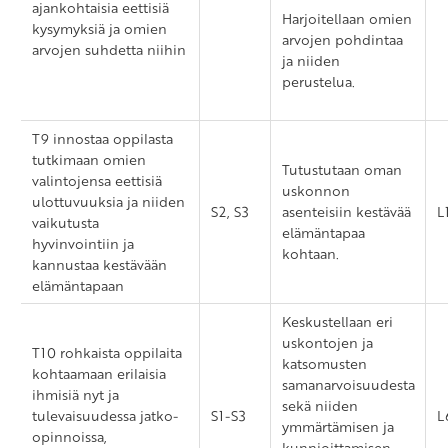
ajankohtaisia eettisiä
Harjoitellaan omien
kysymyksiä ja omien
arvojen pohdintaa
arvojen suhdetta niihin
ja niiden
perustelua.
T9 innostaa oppilasta
tutkimaan omien
Tutustutaan oman
valintojensa eettisiä
uskonnon
ulottuvuuksia ja niiden
S2, S3
asenteisiin kestävää
L
vaikutusta
elämäntapaa
hyvinvointiin ja
kohtaan.
kannustaa kestävään
elämäntapaan
Keskustellaan eri
uskontojen ja
T10 rohkaista oppilaita
katsomusten
kohtaamaan erilaisia
samanarvoisuudesta
ihmisiä nyt ja
sekä niiden
tulevaisuudessa jatko-
S1-S3
L
ymmärtämisen ja
opinnoissa,
kunnioittamisen