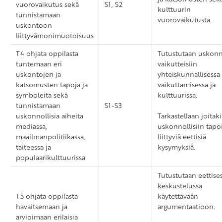
vuorovaikutus sekä
S1, S2
kulttuurin
tunnistamaan
vuorovaikutusta.
uskontoon
liittyvämonimuotoisuus
T4 ohjata oppilasta
Tutustutaan uskon
tuntemaan eri
vaikutteisiin
uskontojen ja
yhteiskunnallisessa
katsomusten tapoja ja
vaikuttamisessa ja
symboleita sekä
kulttuurissa.
tunnistamaan
S1-S3
uskonnollisia aiheita
Tarkastellaan joitak
mediassa,
uskonnollisiin tapo
maailmanpolitiikassa,
liittyviä eettisiä
taiteessa ja
kysymyksiä.
populaarikulttuurissa
Tutustutaan eettise
keskustelussa
T5 ohjata oppilasta
käytettävään
havaitsemaan ja
argumentaatioon.
arvioimaan erilaisia