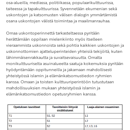
osa-alueilla, mediassa, politiikassa, populaarikulttuurissa,
taiteessa ja tapakulttuurissa. Syvennetään ekumenian sekä
uskontojen ja katsomusten välisen dialogin ymmärtämistä
osana uskontojen välistä toimintaa ja maailmanrauhaa.
Omaa uskontoperinnettä tarkasteltaessa pyritään
herättämään oppilaan mielenkiinto myös itselleen
vieraammista uskonnoista sekä pohtia kaikkien uskontojen ja
uskonnottomien ajatteluperinteiden yhteisiä tekijöitä, kuten
lähimmäisenrakkautta ja suvaitsevaisuutta. Omalta
monikulttuuriselta asuinalueelta saatuja kokemuksia pyritään
hyödyntämään oppitunneilla ja jakamaan mahdollisesti
yhteistyössä islamin ja elämänkatsomustiedon ryhmien
kanssa. Omaan ja toisten kulttuuriperintöön tutustutaan
mahdollisuuksien mukaan yhteistyössä islamin ja
elämänkatsomustiedon opetusryhmien kanssa.