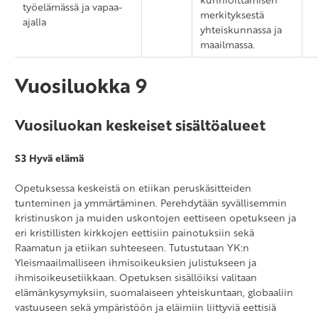
työelämässä ja vapaa-
merkityksestä
ajalla
yhteiskunnassa ja
maailmassa.
Vuosiluokka 9
Vuosiluokan keskeiset sisältöalueet
S3 Hyvä elämä
Opetuksessa keskeistä on etiikan peruskäsitteiden
tunteminen ja ymmärtäminen. Perehdytään syvällisemmin
kristinuskon ja muiden uskontojen eettiseen opetukseen ja
eri kristillisten kirkkojen eettisiin painotuksiin sekä
Raamatun ja etiikan suhteeseen. Tutustutaan YK:n
Yleismaailmalliseen ihmisoikeuksien julistukseen ja
ihmisoikeusetiikkaan. Opetuksen sisällöiksi valitaan
elämänkysymyksiin, suomalaiseen yhteiskuntaan, globaaliin
vastuuseen sekä ympäristöön ja eläimiin liittyviä eettisiä