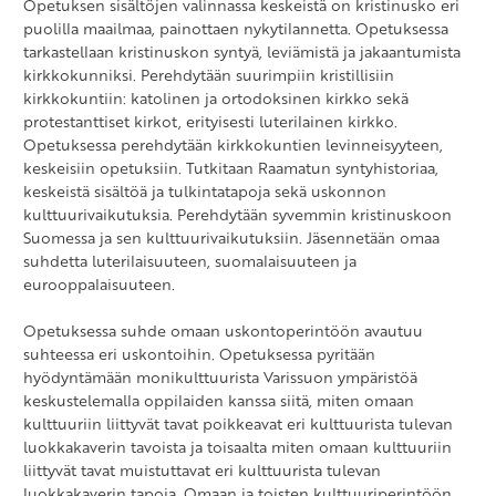
Opetuksen sisältöjen valinnassa keskeistä on kristinusko eri
puolilla maailmaa, painottaen nykytilannetta. Opetuksessa
tarkastellaan kristinuskon syntyä, leviämistä ja jakaantumista
kirkkokunniksi. Perehdytään suurimpiin kristillisiin
kirkkokuntiin: katolinen ja ortodoksinen kirkko sekä
protestanttiset kirkot, erityisesti luterilainen kirkko.
Opetuksessa perehdytään kirkkokuntien levinneisyyteen,
keskeisiin opetuksiin. Tutkitaan Raamatun syntyhistoriaa,
keskeistä sisältöä ja tulkintatapoja sekä uskonnon
kulttuurivaikutuksia. Perehdytään syvemmin kristinuskoon
Suomessa ja sen kulttuurivaikutuksiin. Jäsennetään omaa
suhdetta luterilaisuuteen, suomalaisuuteen ja
eurooppalaisuuteen.
Opetuksessa suhde omaan uskontoperintöön avautuu
suhteessa eri uskontoihin. Opetuksessa pyritään
hyödyntämään monikulttuurista Varissuon ympäristöä
keskustelemalla oppilaiden kanssa siitä, miten omaan
kulttuuriin liittyvät tavat poikkeavat eri kulttuurista tulevan
luokkakaverin tavoista ja toisaalta miten omaan kulttuuriin
liittyvät tavat muistuttavat eri kulttuurista tulevan
luokkakaverin tapoja. Omaan ja toisten kulttuuriperintöön