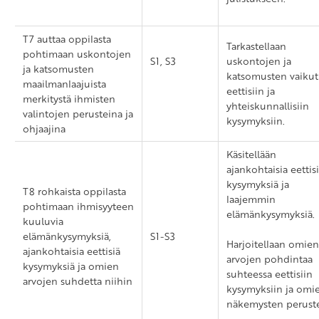
T7 auttaa oppilasta
Tarkastellaan
pohtimaan uskontojen
S1, S3
uskontojen ja
ja katsomusten
katsomusten vaikut
maailmanlaajuista
eettisiin ja
merkitystä ihmisten
yhteiskunnallisiin
valintojen perusteina ja
kysymyksiin.
ohjaajina
Käsitellään
ajankohtaisia eettis
kysymyksiä ja
T8 rohkaista oppilasta
laajemmin
pohtimaan ihmisyyteen
elämänkysymyksiä.
kuuluvia
elämänkysymyksiä,
S1-S3
Harjoitellaan omien
ajankohtaisia eettisiä
arvojen pohdintaa
kysymyksiä ja omien
suhteessa eettisiin
arvojen suhdetta niihin
kysymyksiin ja omi
näkemysten peruste