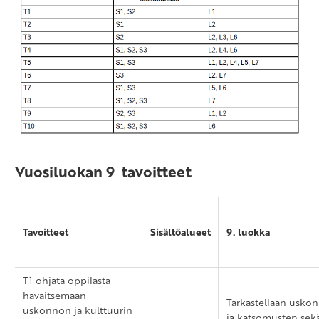
Vuosiluokan 9 tavoitteet
Tavoitteet
Sisältöalueet
9. luokka
T1 ohjata oppilasta
havaitsemaan
Tarkastellaan usko
uskonnon ja kulttuurin
ja katsomusten sek