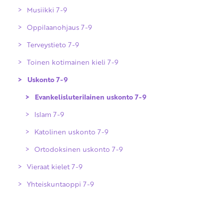
Ympäristöoppi 3-6
Musiikki 7-9
Katolinen uskonto 3-6
Espanja, A2-oppimäärä 4-6
Oppilaanohjaus 7-9
Ortodoksinen uskonto 3-6
Ranska, A2-oppimäärä 4-6
Terveystieto 7-9
Saksa, A2-oppimäärä 4-6
Toinen kotimainen kieli 7-9
Uskonto 7-9
Evankelisluterilainen uskonto 7-9
Islam 7-9
Katolinen uskonto 7-9
Ortodoksinen uskonto 7-9
Vieraat kielet 7-9
Yhteiskuntaoppi 7-9
Englanti A1-oppimäärä
Espanja A2-oppimäärä
Espanja B2-oppimäärä