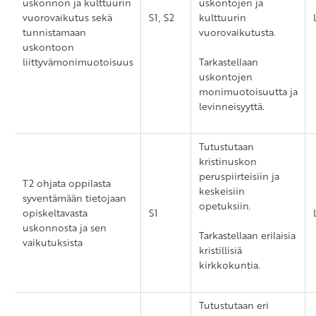
uskonnon ja kulttuurin
uskontojen ja
vuorovaikutus sekä
S1, S2
kulttuurin
tunnistamaan
vuorovaikutusta.
uskontoon
liittyvämonimuotoisuus
Tarkastellaan
uskontojen
monimuotoisuutta ja
levinneisyyttä.
Tutustutaan
kristinuskon
peruspiirteisiin ja
T2 ohjata oppilasta
keskeisiin
syventämään tietojaan
opetuksiin.
opiskeltavasta
S1
uskonnosta ja sen
Tarkastellaan erilaisia
vaikutuksista
kristillisiä
kirkkokuntia.
Tutustutaan eri