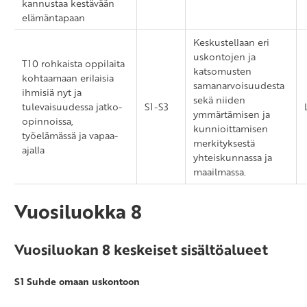
kannustaa kestävään
elämäntapaan
Keskustellaan eri
uskontojen ja
T10 rohkaista oppilaita
katsomusten
kohtaamaan erilaisia
samanarvoisuudesta
ihmisiä nyt ja
sekä niiden
tulevaisuudessa jatko-
S1-S3
ymmärtämisen ja
opinnoissa,
kunnioittamisen
työelämässä ja vapaa-
merkityksestä
ajalla
yhteiskunnassa ja
maailmassa.
Vuosiluokka 8
Vuosiluokan 8 keskeiset sisältöalueet
S1 Suhde omaan uskontoon