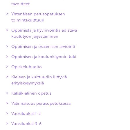
tavoitteet
Yhtenäisen perusopetuksen
toimintakulttuuri
Oppimista ja hyvinvointia edistävä
koulutyön järjestäminen
Oppimisen ja osaamisen arviointi
Oppimisen ja koulunkäynnin tuki
Arvioinnin yleiset periaatteet
Opiskeluhuolto
Oppimisen ja osaamisen arviointi
Kieleen ja kulttuuriin liittyviä
Opinnoissa eteneminen
erityiskysymyksiä
perusopetuksen aikana
Kaksikielinen opetus
Kuudennen luokan kevään arviointi
Valinnaisuus perusopetuksessa
Perusopetuksen päättöarviointi
Vuosiluokat 1-2
Poissaolojen vaikutukset arviointiin
Vuosiluokat 3-6
Arvioinnin uusiminen ja oikaisu
Äidinkieli ja kirjallisuus 1-2