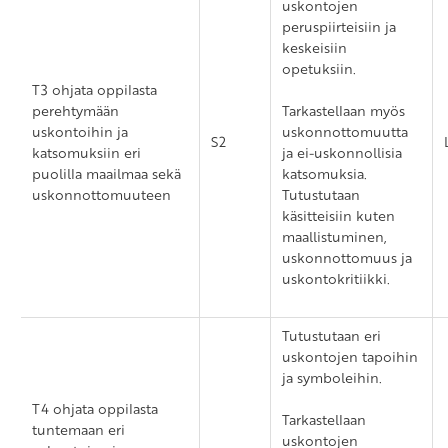
uskontojen
peruspiirteisiin ja
keskeisiin
opetuksiin.
T3 ohjata oppilasta
perehtymään
Tarkastellaan myös
uskontoihin ja
uskonnottomuutta
S2
katsomuksiin eri
ja ei-uskonnollisia
puolilla maailmaa sekä
katsomuksia.
uskonnottomuuteen
Tutustutaan
käsitteisiin kuten
maallistuminen,
uskonnottomuus ja
uskontokritiikki.
Tutustutaan eri
uskontojen tapoihin
ja symboleihin.
T4 ohjata oppilasta
Tarkastellaan
tuntemaan eri
uskontojen