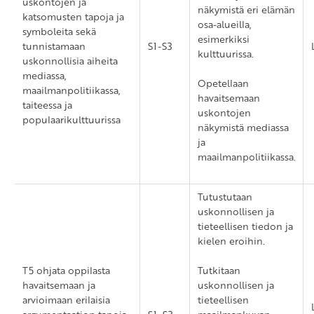
uskontojen ja
näkymistä eri elämän
katsomusten tapoja ja
osa-alueilla,
symboleita sekä
esimerkiksi
tunnistamaan
S1-S3
kulttuurissa.
uskonnollisia aiheita
mediassa,
Opetellaan
maailmanpolitiikassa,
havaitsemaan
taiteessa ja
uskontojen
populaarikulttuurissa
näkymistä mediassa
ja
maailmanpolitiikassa.
Tutustutaan
uskonnollisen ja
tieteellisen tiedon ja
kielen eroihin.
T5 ohjata oppilasta
Tutkitaan
havaitsemaan ja
uskonnollisen ja
arvioimaan erilaisia
tieteellisen