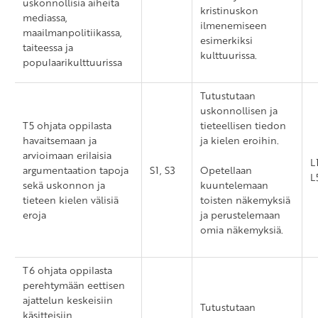
uskonnollisia aiheita
kristinuskon
mediassa,
ilmenemiseen
maailmanpolitiikassa,
esimerkiksi
taiteessa ja
kulttuurissa.
populaarikulttuurissa
Tutustutaan
uskonnollisen ja
T5 ohjata oppilasta
tieteellisen tiedon
havaitsemaan ja
ja kielen eroihin.
arvioimaan erilaisia
L
argumentaation tapoja
S1, S3
Opetellaan
L
sekä uskonnon ja
kuuntelemaan
tieteen kielen välisiä
toisten näkemyksiä
eroja
ja perustelemaan
omia näkemyksiä.
T6 ohjata oppilasta
perehtymään eettisen
ajattelun keskeisiin
Tutustutaan
käsitteisiin,