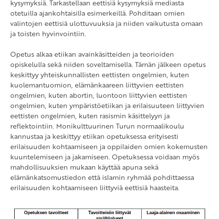
kysymyksiä. Tarkastellaan eettisiä kysymyksiä mediasta
otetuilla ajankohtaisilla esimerkeillä. Pohditaan omien
valintojen eettisiä ulottuvuuksia ja niiden vaikutusta omaan
ja toisten hyvinvointiin.
Opetus alkaa etiikan avainkäsitteiden ja teorioiden
opiskelulla sekä niiden soveltamisella. Tämän jälkeen opetus
keskittyy yhteiskunnallisten eettisten ongelmien, kuten
kuolemantuomion, elämänkaareen liittyvien eettisten
ongelmien, kuten abortin, luontoon liittyvien eettisten
ongelmien, kuten ympäristöetiikan ja erilaisuuteen liittyvien
eettisten ongelmien, kuten rasismin käsittelyyn ja
reflektointiin. Monikulttuurinen Turun normaalikoulu
kannustaa ja keskittyy etiikan opetuksessa erityisesti
erilaisuuden kohtaamiseen ja oppilaiden omien kokemusten
kuuntelemiseen ja jakamiseen. Opetuksessa voidaan myös
mahdollisuuksien mukaan käyttää apuna sekä
elämänkatsomustiedon että islamin ryhmää pohdittaessa
erilaisuuden kohtaamiseen liittyviä eettisiä haasteita.