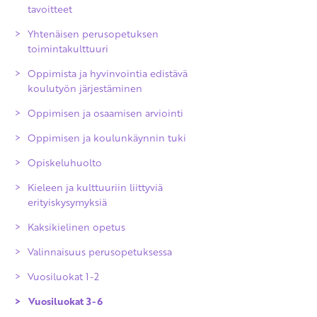
tavoitteet
Yhtenäisen perusopetuksen
toimintakulttuuri
Oppimista ja hyvinvointia edistävä
koulutyön järjestäminen
Oppimisen ja osaamisen arviointi
Oppimisen ja koulunkäynnin tuki
Arvioinnin yleiset periaatteet
Opiskeluhuolto
Oppimisen ja osaamisen arviointi
Kieleen ja kulttuuriin liittyviä
Opinnoissa eteneminen
erityiskysymyksiä
perusopetuksen aikana
Kaksikielinen opetus
Kuudennen luokan kevään arviointi
Valinnaisuus perusopetuksessa
Perusopetuksen päättöarviointi
Vuosiluokat 1-2
Poissaolojen vaikutukset arviointiin
Vuosiluokat 3-6
Arvioinnin uusiminen ja oikaisu
Äidinkieli ja kirjallisuus 1-2