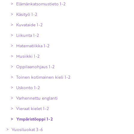
Todistukset
Elämänkatsomustieto 1-2
Suomen kieli ja kirjallisuus 1-2
Käsityö 1-2
Suomi toisena kielenä ja kirjallisuus 1-
2
Kuvataide 1-2
Liikunta 1-2
Matematiikka 1-2
Musiikki 1-2
Oppilaanohjaus 1-2
Toinen kotimainen kieli 1-2
Uskonto 1-2
Varhennettu englanti
Evankelis-luterilainen uskonto 1-2
Vieraat kielet 1-2
Islam 1-2
Ympäristöoppi 1-2
Katolinen uskonto 1-2
Vuosiluokat 3-6
Ortodoksinen uskonto 1-2