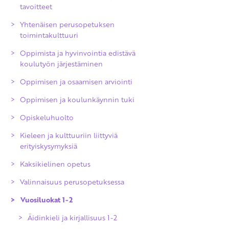
tavoitteet
Yhtenäisen perusopetuksen
toimintakulttuuri
Oppimista ja hyvinvointia edistävä
koulutyön järjestäminen
Oppimisen ja osaamisen arviointi
Oppimisen ja koulunkäynnin tuki
Arvioinnin yleiset periaatteet
Opiskeluhuolto
Oppimisen ja osaamisen arviointi
Kieleen ja kulttuuriin liittyviä
Opinnoissa eteneminen
erityiskysymyksiä
perusopetuksen aikana
Kaksikielinen opetus
Kuudennen luokan kevään arviointi
Valinnaisuus perusopetuksessa
Perusopetuksen päättöarviointi
Vuosiluokat 1-2
Poissaolojen vaikutukset arviointiin
Arvioinnin uusiminen ja oikaisu
Äidinkieli ja kirjallisuus 1-2