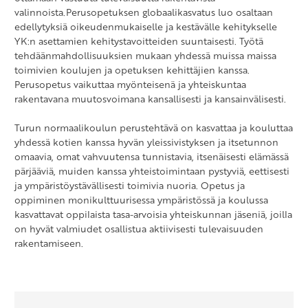
valinnoista.Perusopetuksen globaalikasvatus luo osaltaan
edellytyksiä oikeudenmukaiselle ja kestävälle kehitykselle
YK:n asettamien kehitystavoitteiden suuntaisesti. Työtä
tehdäänmahdollisuuksien mukaan yhdessä muissa maissa
toimivien koulujen ja opetuksen kehittäjien kanssa.
Perusopetus vaikuttaa myönteisenä ja yhteiskuntaa
rakentavana muutosvoimana kansallisesti ja kansainvälisesti.
Turun normaalikoulun perustehtävä on kasvattaa ja kouluttaa
yhdessä kotien kanssa hyvän yleissivistyksen ja itsetunnon
omaavia, omat vahvuutensa tunnistavia, itsenäisesti elämässä
pärjääviä, muiden kanssa yhteistoimintaan pystyviä, eettisesti
ja ympäristöystävällisesti toimivia nuoria. Opetus ja
oppiminen monikulttuurisessa ympäristössä ja koulussa
kasvattavat oppilaista tasa-arvoisia yhteiskunnan jäseniä, joilla
on hyvät valmiudet osallistua aktiivisesti tulevaisuuden
rakentamiseen.