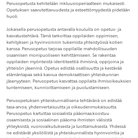
Perusopetusta kehitetään inkluusioperiaatteen mukaisesti.
Ympäristöoppi 3-6
Musiikki 7-9
Katolinen uskonto 3-6
Espanja, A2-oppimäärä 4-6
Opetuksen saavutettavuudesta ja esteettömyydestä pidetään
huoli.
Oppilaanohjaus 7-9
Ortodoksinen uskonto 3-6
Ranska, A2-oppimäärä 4-6
Terveystieto 7-9
Saksa, A2-oppimäärä 4-6
Jokaisella perusopetusta antavalla koululla on opetus- ja
kasvatustehtävä. Tämä tarkoittaa oppilaiden oppimisen,
Toinen kotimainen kieli 7-9
kehityksen ja hyvinvoinnin tukemista yhteistyössä kotien
kanssa. Perusopetus tarjoaa oppilaille mahdollisuuden
Uskonto 7-9
osaamisen monipuoliseen kehittämiseen. Se rakentaa
Vieraat kielet 7-9
Evankelisluterilainen uskonto 7-9
oppilaiden myönteistä identiteettiä ihmisinä, oppijoina ja
yhteisön jäseninä. Opetus edistää osallisuutta ja kestävää
Yhteiskuntaoppi 7-9
Islam 7-9
Englanti A1-oppimäärä
elämäntapaa sekä kasvua demokraattisen yhteiskunnan
jäsenyyteen. Perusopetus kasvattaa oppilaita ihmisoikeuksien
Katolinen uskonto 7-9
Espanja A2-oppimäärä
tuntemiseen, kunnioittamiseen ja puolustamiseen.
Ortodoksinen uskonto 7-9
Espanja B2-oppimäärä
Perusopetuksen yhteiskunnallisena tehtävänä on edistää
Ranska A2-oppimäärä
tasa-arvoa, yhdenvertaisuutta ja oikeudenmukaisuutta.
Perusopetus kartuttaa sosiaalista pääomaa.koostuu
Ranska B2-oppimäärä
osaamisesta ja sosiaalinen pääoma ihmisten välisistä
Saksa A2-oppimäärä
yhteyksistä, vuorovaikutuksesta ja luottamuksesta. Yhdessä
ne edistävät yksilöllistä ja yhteiskunnallista hyvinvointia ja
Saksa B2-oppimäärä