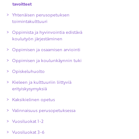
tavoitteet
Yhtenäisen perusopetuksen
toimintakulttuuri
Oppimista ja hyvinvointia edistävä
koulutyön järjestäminen
Oppimisen ja osaamisen arviointi
Oppimisen ja koulunkäynnin tuki
Arvioinnin yleiset periaatteet
Opiskeluhuolto
Oppimisen ja osaamisen arviointi
Kieleen ja kulttuuriin liittyviä
Opinnoissa eteneminen
erityiskysymyksiä
perusopetuksen aikana
Kaksikielinen opetus
Kuudennen luokan kevään arviointi
Valinnaisuus perusopetuksessa
Perusopetuksen päättöarviointi
Vuosiluokat 1-2
Poissaolojen vaikutukset arviointiin
Vuosiluokat 3-6
Arvioinnin uusiminen ja oikaisu
Äidinkieli ja kirjallisuus 1-2