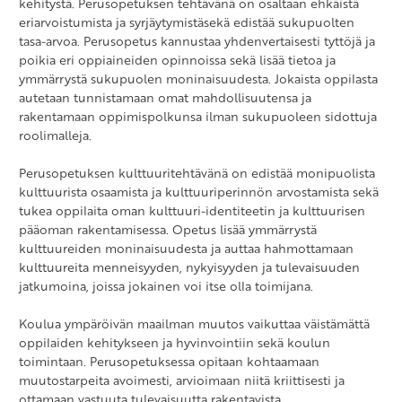
kehitystä. Perusopetuksen tehtävänä on osaltaan ehkäistä
eriarvoistumista ja syrjäytymistäsekä edistää sukupuolten
tasa-arvoa. Perusopetus kannustaa yhdenvertaisesti tyttöjä ja
poikia eri oppiaineiden opinnoissa sekä lisää tietoa ja
ymmärrystä sukupuolen moninaisuudesta. Jokaista oppilasta
autetaan tunnistamaan omat mahdollisuutensa ja
rakentamaan oppimispolkunsa ilman sukupuoleen sidottuja
roolimalleja.
Perusopetuksen kulttuuritehtävänä on edistää monipuolista
kulttuurista osaamista ja kulttuuriperinnön arvostamista sekä
tukea oppilaita oman kulttuuri-identiteetin ja kulttuurisen
pääoman rakentamisessa. Opetus lisää ymmärrystä
kulttuureiden moninaisuudesta ja auttaa hahmottamaan
kulttuureita menneisyyden, nykyisyyden ja tulevaisuuden
jatkumoina, joissa jokainen voi itse olla toimijana.
Koulua ympäröivän maailman muutos vaikuttaa väistämättä
oppilaiden kehitykseen ja hyvinvointiin sekä koulun
toimintaan. Perusopetuksessa opitaan kohtaamaan
muutostarpeita avoimesti, arvioimaan niitä kriittisesti ja
ottamaan vastuuta tulevaisuutta rakentavista