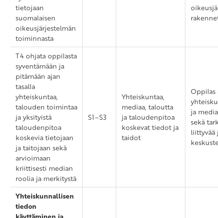
tietojaan
oikeusjä
suomalaisen
rakennet
oikeusjärjestelmän
toiminnasta
T4 ohjata oppilasta
syventämään ja
pitämään ajan
tasalla
Oppilas 
yhteiskuntaa,
Yhteiskuntaa,
yhteisk
talouden toimintaa
mediaa, taloutta
ja media
ja yksityistä
S1–S3
ja taloudenpitoa
sekä tark
taloudenpitoa
koskevat tiedot ja
liittyvää 
koskevia tietojaan
taidot
keskuste
ja taitojaan sekä
arvioimaan
kriittisesti median
roolia ja merkitystä
Yhteiskunnallisen
tiedon
käyttäminen ja