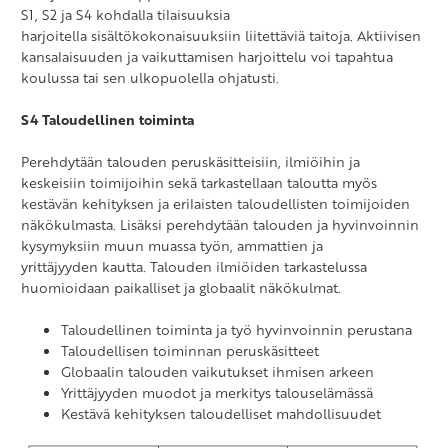
S1, S2 ja S4 kohdalla tilaisuuksia
harjoitella sisältökokonaisuuksiin liitettäviä taitoja. Aktiivisen
kansalaisuuden ja vaikuttamisen harjoittelu voi tapahtua
koulussa tai sen ulkopuolella ohjatusti.
S4 Taloudellinen toiminta
Perehdytään talouden peruskäsitteisiin, ilmiöihin ja
keskeisiin toimijoihin sekä tarkastellaan taloutta myös
kestävän kehityksen ja erilaisten taloudellisten toimijoiden
näkökulmasta. Lisäksi perehdytään talouden ja hyvinvoinnin
kysymyksiin muun muassa työn, ammattien ja
yrittäjyyden kautta. Talouden ilmiöiden tarkastelussa
huomioidaan paikalliset ja globaalit näkökulmat.
Taloudellinen toiminta ja työ hyvinvoinnin perustana
Taloudellisen toiminnan peruskäsitteet
Globaalin talouden vaikutukset ihmisen arkeen
Yrittäjyyden muodot ja merkitys talouselämässä
Kestävä kehityksen taloudelliset mahdollisuudet