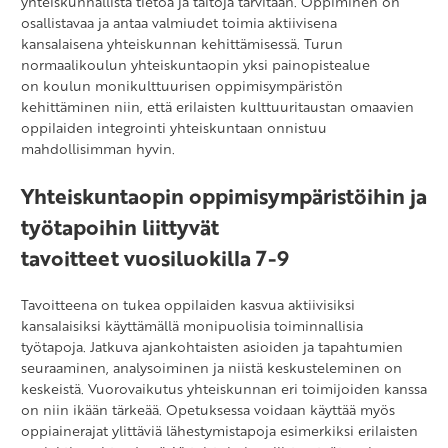
yhteiskunnallista tietoa ja taitoja tarvitaan. Oppiminen on
osallistavaa ja antaa valmiudet toimia aktiivisena
kansalaisena yhteiskunnan kehittämisessä. Turun
normaalikoulun yhteiskuntaopin yksi painopistealue
on koulun monikulttuurisen oppimisympäristön
kehittäminen niin, että erilaisten kulttuuritaustan omaavien
oppilaiden integrointi yhteiskuntaan onnistuu
mahdollisimman hyvin.
Yhteiskuntaopin oppimisympäristöihin ja
työtapoihin liittyvät
tavoitteet vuosiluokilla 7-9
Tavoitteena on tukea oppilaiden kasvua aktiivisiksi
kansalaisiksi käyttämällä monipuolisia toiminnallisia
työtapoja. Jatkuva ajankohtaisten asioiden ja tapahtumien
seuraaminen, analysoiminen ja niistä keskusteleminen on
keskeistä. Vuorovaikutus yhteiskunnan eri toimijoiden kanssa
on niin ikään tärkeää. Opetuksessa voidaan käyttää myös
oppiainerajat ylittäviä lähestymistapoja esimerkiksi erilaisten