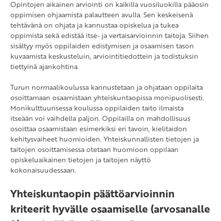
Opintojen aikainen arviointi on kaikilla vuosiluokilla pääosin
oppimisen ohjaamista palautteen avulla. Sen keskeisenä
tehtävänä on ohjata ja kannustaa opiskelua ja tukea
oppimista sekä edistää itse- ja vertaisarvioinnin taitoja. Siihen
sisältyy myös oppilaiden edistymisen ja osaamisen tason
kuvaamista keskusteluin, arviointitiedottein ja todistuksin
tiettyinä ajankohtina.
Turun normaalikoulussa kannustetaan ja ohjataan oppilaita
osoittamaan osaamistaan yhteiskuntaopissa monipuolisesti.
Monikulttuurisessa koulussa oppilaiden taito ilmaista
itseään voi vaihdella paljon. Oppilailla on mahdollisuus
osoittaa osaamistaan esimerkiksi eri tavoin, kielitaidon
kehitysvaiheet huomioiden. Yhteiskunnallisten tietojen ja
taitojen osoittamisessa otetaan huomioon oppilaan
opiskeluaikainen tietojen ja taitojen näyttö
kokonaisuudessaan.
Yhteiskuntaopin päättöarvioinnin
kriteerit hyvälle osaamiselle (arvosanalle