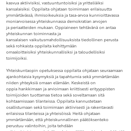
kasvua aktiivisiksi, vastuuntuntoisiksi ja yritteliäiksi
kansalaisiksi. Oppilaita ohjataan toimimaan erilaisuutta
ymmärtävässä, ihmisoikeuksia ja tasa-arvoa kunnioittavassa
moniarvoisessa yhteiskunnassa demokratian arvojen
ja periaatteiden mukaan. Oppiaineen tehtävänä on antaa
yhteiskunnan toiminnasta ja
kansalaisen vaikutusmahdollisuuksista tiedollinen perusta
sekä rohkaista oppilaita kehittymään
omaaloitteisiksi yhteiskunnallisiksi ja taloudellisiksi
toimijoiksi.
Yhteiskuntaopin opetuksessa oppilaita ohjataan seuraamaan
ajankohtaisia kysymyksiä ja tapahtumia sekä ymmärtämään
niiden yhteyksiä omaan elämään. Keskeistä on
oppia hankkimaan ja arvioimaan kriittisesti erityyppisten
toimijoiden tuottamaa tietoa sekä soveltamaan sitä
kohtaamissaan tilanteissa. Oppilaita kannustetaan
osallistumaan sekä toimimaan aktiivisesti ja rakentavasti
erilaisissa tilanteissa ja yhteisöissä. Heitä ohjataan
ymmärtämään, että yhteiskunnallinen päätöksenteko
perustuu valintoihin, joita tehdään