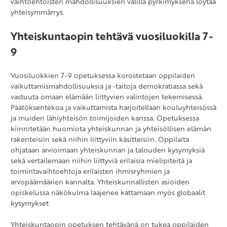
vaihtoehtoisten mahdollisuuksien välillä pyrkimyksenä löytää
yhteisymmärrys.
Yhteiskuntaopin tehtävä vuosiluokilla 7-
9
Vuosiluokkien 7-9 opetuksessa korostetaan oppilaiden
vaikuttamismahdollisuuksia ja -taitoja demokratiassa sekä
vastuuta omaan elämään liittyvien valintojen tekemisessä.
Päätöksentekoa ja vaikuttamista harjoitellaan kouluyhteisössä
ja muiden lähiyhteisön toimijoiden kanssa. Opetuksessa
kiinnitetään huomiota yhteiskunnan ja yhteisöllisen elämän
rakenteisiin sekä niihin liittyviin käsitteisiin. Oppilaita
ohjataan arvioimaan yhteiskunnan ja talouden kysymyksiä
sekä vertailemaan niihin liittyviä erilaisia mielipiteitä ja
toimintavaihtoehtoja erilaisten ihmisryhmien ja
arvopäämäärien kannalta. Yhteiskunnallisten asioiden
opiskelussa näkökulma laajenee kattamaan myös globaalit
kysymykset
Yhteiskuntaopin opetuksen tehtävänä on tukea oppilaiden