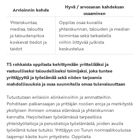
Hyvä / arvosanan kahdeksan
Arvioinnin kohde
osaaminen
Yhteiskuntaa,
Oppilas osaa kuvailla
mediaa, taloutta
yhteiskunnan, talouden ja median
ja taloudenpitoa
toimintaa sekä tarkastella
koskevat tiedot ja
niihin liittyvää julkista
taidot
keskustelua.
T5 rohkaista oppilasta kehittymään yritteliääksi ja
vastuulliseksi taloudelliseksi toimijaksi, joka tuntee
yrittäjyyttä ja työelämää sekä niiden
tarjoamia
mahdollisuuksia ja osaa suunnitella omaa tulevaisuuttaan
Tutustutaan erilaisiin elinkeinoihin ja ammatteihin.
Pohditaan palkansaajan ja yrittäjän roolien eroja ja merkitystä
yksityisen ihmisen omassa elämässä ja yhteiskunnan
kannalta. Harjoitellaan työelämässä tarpeellisia
yhteistyötaitoja ja perustietoja työelämästä, joiden avulla
työelämä tulee tutuksi. Yrittäjyys on Turun normaalikoulussa
laajempi käsite kuin yritystieto. Oppilaita