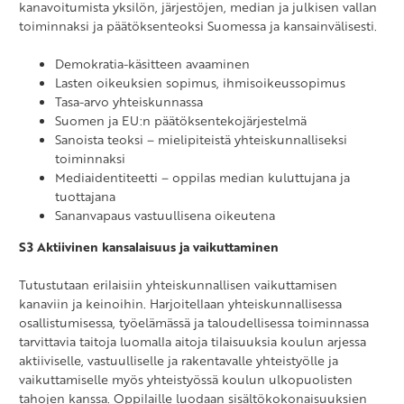
kanavoitumista yksilön, järjestöjen, median ja julkisen vallan
toiminnaksi ja päätöksenteoksi Suomessa ja kansainvälisesti.
Demokratia-käsitteen avaaminen
Lasten oikeuksien sopimus, ihmisoikeussopimus
Tasa-arvo yhteiskunnassa
Suomen ja EU:n päätöksentekojärjestelmä
Sanoista teoksi – mielipiteistä yhteiskunnalliseksi
toiminnaksi
Mediaidentiteetti – oppilas median kuluttujana ja
tuottajana
Sananvapaus vastuullisena oikeutena
S3 Aktiivinen kansalaisuus ja vaikuttaminen
Tutustutaan erilaisiin yhteiskunnallisen vaikuttamisen
kanaviin ja keinoihin. Harjoitellaan yhteiskunnallisessa
osallistumisessa, työelämässä ja taloudellisessa toiminnassa
tarvittavia taitoja luomalla aitoja tilaisuuksia koulun arjessa
aktiiviselle, vastuulliselle ja rakentavalle yhteistyölle ja
vaikuttamiselle myös yhteistyössä koulun ulkopuolisten
tahojen kanssa. Oppilaille luodaan sisältökokonaisuuksien