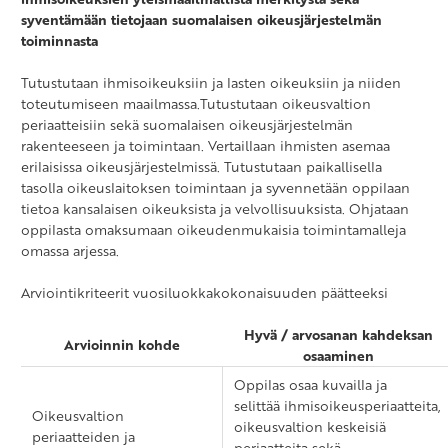
syventämään tietojaan suomalaisen oikeusjärjestelmän
toiminnasta
Tutustutaan ihmisoikeuksiin ja lasten oikeuksiin ja niiden
toteutumiseen maailmassa.Tutustutaan oikeusvaltion
periaatteisiin sekä suomalaisen oikeusjärjestelmän
rakenteeseen ja toimintaan. Vertaillaan ihmisten asemaa
erilaisissa oikeusjärjestelmissä. Tutustutaan paikallisella
tasolla oikeuslaitoksen toimintaan ja syvennetään oppilaan
tietoa kansalaisen oikeuksista ja velvollisuuksista. Ohjataan
oppilasta omaksumaan oikeudenmukaisia toimintamalleja
omassa arjessa.
Arviointikriteerit vuosiluokkakokonaisuuden päätteeksi
Hyvä / arvosanan kahdeksan
Arvioinnin kohde
osaaminen
Oppilas osaa kuvailla ja
selittää ihmisoikeusperiaatteita,
Oikeusvaltion
oikeusvaltion keskeisiä
periaatteiden ja
periaatteita sekä