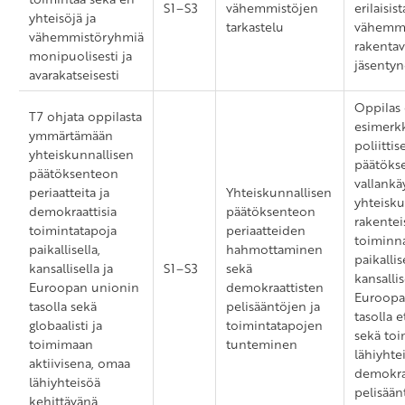
S1–S3
vähemmistöjen
erilaisis
yhteisöjä ja
tarkastelu
vähemmi
vähemmistöryhmiä
rakentava
monipuolisesti ja
jäsentyn
avarakatseisesti
Oppilas 
T7 ohjata oppilasta
esimerk
ymmärtämään
poliittis
yhteiskunnallisen
päätökse
päätöksenteon
vallankä
periaatteita ja
Yhteiskunnallisen
yhteisk
demokraattisia
päätöksenteon
rakenteis
toimintatapoja
periaatteiden
toiminna
paikallisella,
hahmottaminen
paikallise
kansallisella ja
S1–S3
sekä
kansallis
Euroopan unionin
demokraattisten
Euroopa
tasolla sekä
pelisääntöjen ja
tasolla e
globaalisti ja
toimintatapojen
sekä to
toimimaan
tunteminen
lähiyhte
aktiivisena, omaa
demokra
lähiyhteisöä
pelisään
kehittävänä