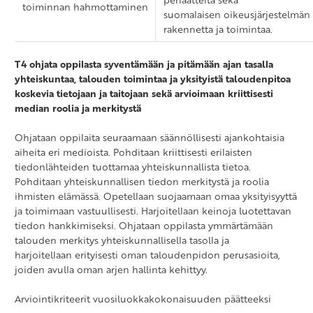
toiminnan hahmottaminen
suomalaisen oikeusjärjestelmän
rakennetta ja toimintaa.
T4 ohjata oppilasta syventämään ja pitämään ajan tasalla
yhteiskuntaa, talouden toimintaa ja yksityistä taloudenpitoa
koskevia tietojaan ja taitojaan sekä arvioimaan kriittisesti
median roolia ja merkitystä
Ohjataan oppilaita seuraamaan säännöllisesti ajankohtaisia
aiheita eri medioista. Pohditaan kriittisesti erilaisten
tiedonlähteiden tuottamaa yhteiskunnallista tietoa.
Pohditaan yhteiskunnallisen tiedon merkitystä ja roolia
ihmisten elämässä. Opetellaan suojaamaan omaa yksityisyyttä
ja toimimaan vastuullisesti. Harjoitellaan keinoja luotettavan
tiedon hankkimiseksi. Ohjataan oppilasta ymmärtämään
talouden merkitys yhteiskunnallisella tasolla ja
harjoitellaan erityisesti oman taloudenpidon perusasioita,
joiden avulla oman arjen hallinta kehittyy.
Arviointikriteerit vuosiluokkakokonaisuuden päätteeksi