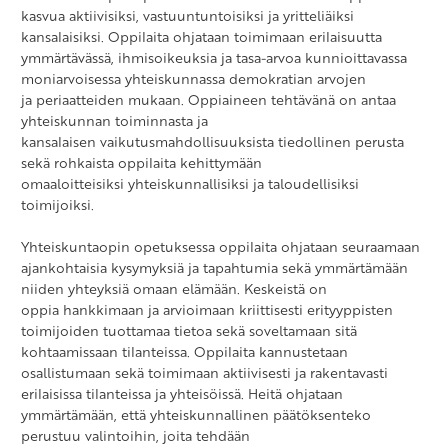
kasvua aktiivisiksi, vastuuntuntoisiksi ja yritteliäiksi
kansalaisiksi. Oppilaita ohjataan toimimaan erilaisuutta
ymmärtävässä, ihmisoikeuksia ja tasa-arvoa kunnioittavassa
moniarvoisessa yhteiskunnassa demokratian arvojen
ja periaatteiden mukaan. Oppiaineen tehtävänä on antaa
yhteiskunnan toiminnasta ja
kansalaisen vaikutusmahdollisuuksista tiedollinen perusta
sekä rohkaista oppilaita kehittymään
omaaloitteisiksi yhteiskunnallisiksi ja taloudellisiksi
toimijoiksi.
Yhteiskuntaopin opetuksessa oppilaita ohjataan seuraamaan
ajankohtaisia kysymyksiä ja tapahtumia sekä ymmärtämään
niiden yhteyksiä omaan elämään. Keskeistä on
oppia hankkimaan ja arvioimaan kriittisesti erityyppisten
toimijoiden tuottamaa tietoa sekä soveltamaan sitä
kohtaamissaan tilanteissa. Oppilaita kannustetaan
osallistumaan sekä toimimaan aktiivisesti ja rakentavasti
erilaisissa tilanteissa ja yhteisöissä. Heitä ohjataan
ymmärtämään, että yhteiskunnallinen päätöksenteko
perustuu valintoihin, joita tehdään