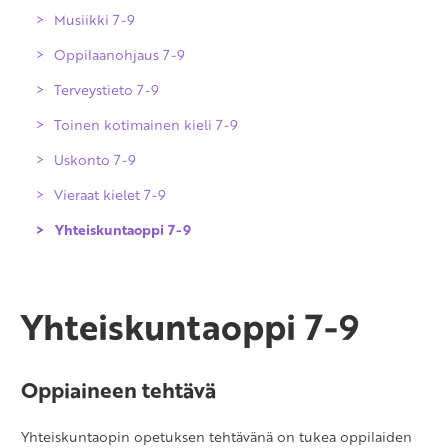
Ympäristöoppi 3-6
Musiikki 7-9
Katolinen uskonto 3-6
Espanja, A2-oppimäärä 4-6
Oppilaanohjaus 7-9
Ortodoksinen uskonto 3-6
Ranska, A2-oppimäärä 4-6
Terveystieto 7-9
Saksa, A2-oppimäärä 4-6
Toinen kotimainen kieli 7-9
Uskonto 7-9
Vieraat kielet 7-9
Evankelisluterilainen uskonto 7-9
Yhteiskuntaoppi 7-9
Islam 7-9
Englanti A1-oppimäärä
Katolinen uskonto 7-9
Espanja A2-oppimäärä
Ortodoksinen uskonto 7-9
Espanja B2-oppimäärä
Yhteiskuntaoppi 7-9
Ranska A2-oppimäärä
Ranska B2-oppimäärä
Oppiaineen tehtävä
Saksa A2-oppimäärä
Yhteiskuntaopin opetuksen tehtävänä on tukea oppilaiden
Saksa B2-oppimäärä