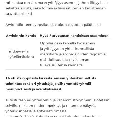
rohkaistaa omaksumaan yrittäjyys-asenne, johon liittyy halu
selvittää asioita, sekä toimia aktiivisesti omien tavoitteiden
saavuttamiseksi.
Arviointikriteerit vuosiluokkakokonaisuuden päätteeksi
Arvioinnin kohde
Hyvä / arvosanan kahdeksan osaaminen
Oppilas osaa kuvailla työelämän
ja yrittäjyyden yhteiskunnallista
Yrittäjyys- ja
merkitystä ja arvioida niiden tarjoamia
työelämätaidot
mahdollisuuksia myös oman
tulevaisuutensa kannalta
T6 ohjata oppilasta tarkastelemaan yhteiskunnallista
toimintaa sekä eri yhteisöjä ja vähemmistöryhmiä
monipuolisesti ja avarakatseisesti
Tutustutaan eri yhteisöihin ja vähemmistöryhmiin ja otetaan
selville, mikä on niiden merkitys ja miten ne näkyvät
yhteiskunnassa ja erityisesti omassa
lähiympäristössä. Pohditaan ennakkoluulojen taustoja ja