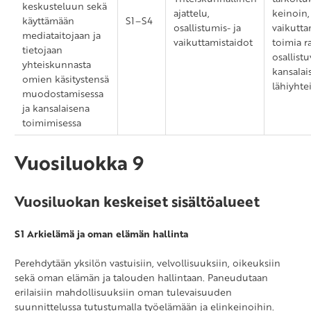
keskusteluun sekä
ajattelu,
keinoin, 
käyttämään
S1–S4
osallistumis- ja
vaikuttam
mediataitojaan ja
vaikuttamistaidot
toimia r
tietojaan
osallist
yhteiskunnasta
kansalai
omien käsitystensä
lähiyhtei
muodostamisessa
ja kansalaisena
toimimisessa
Vuosiluokka 9
Vuosiluokan keskeiset sisältöalueet
S1 Arkielämä ja oman elämän hallinta
Perehdytään yksilön vastuisiin, velvollisuuksiin, oikeuksiin
sekä oman elämän ja talouden hallintaan. Paneudutaan
erilaisiin mahdollisuuksiin oman tulevaisuuden
suunnittelussa tutustumalla työelämään ja elinkeinoihin.