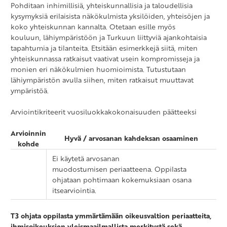
Pohditaan inhimillisiä, yhteiskunnallisia ja taloudellisia
kysymyksiä erilaisista näkökulmista yksilöiden, yhteisöjen ja
koko yhteiskunnan kannalta. Otetaan esille myös
kouluun, lähiympäristöön ja Turkuun liittyviä ajankohtaisia
tapahtumia ja tilanteita. Etsitään esimerkkejä siitä, miten
yhteiskunnassa ratkaisut vaativat usein kompromisseja ja
monien eri näkökulmien huomioimista. Tutustutaan
lähiympäristön avulla siihen, miten ratkaisut muuttavat
ympäristöä.
Arviointikriteerit vuosiluokkakokonaisuuden päätteeksi
Arvioinnin
Hyvä / arvosanan kahdeksan osaaminen
kohde
Ei käytetä arvosanan
muodostumisen periaatteena. Oppilasta
ohjataan pohtimaan kokemuksiaan osana
itsearviointia.
T3 ohjata oppilasta ymmärtämään oikeusvaltion periaatteita,
ihmisoikeuksien yleismaailmallista merkitystä sekä