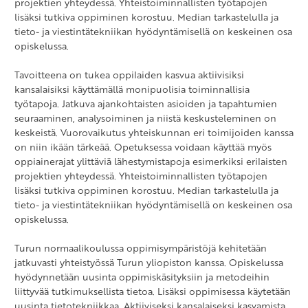
projektien yhteydessä. Yhteistoiminnallisten työtapojen
lisäksi tutkiva oppiminen korostuu. Median tarkastelulla ja
tieto- ja viestintätekniikan hyödyntämisellä on keskeinen osa
opiskelussa.
Tavoitteena on tukea oppilaiden kasvua aktiivisiksi
kansalaisiksi käyttämällä monipuolisia toiminnallisia
työtapoja. Jatkuva ajankohtaisten asioiden ja tapahtumien
seuraaminen, analysoiminen ja niistä keskusteleminen on
keskeistä. Vuorovaikutus yhteiskunnan eri toimijoiden kanssa
on niin ikään tärkeää. Opetuksessa voidaan käyttää myös
oppiainerajat ylittäviä lähestymistapoja esimerkiksi erilaisten
projektien yhteydessä. Yhteistoiminnallisten työtapojen
lisäksi tutkiva oppiminen korostuu. Median tarkastelulla ja
tieto- ja viestintätekniikan hyödyntämisellä on keskeinen osa
opiskelussa.
Turun normaalikoulussa oppimisympäristöjä kehitetään
jatkuvasti yhteistyössä Turun yliopiston kanssa. Opiskelussa
hyödynnetään uusinta oppimiskäsityksiin ja metodeihin
liittyvää tutkimuksellista tietoa. Lisäksi oppimisessa käytetään
uusinta tietotekniikkaa. Aktiiviseksi kansalaiseksi kasvamista