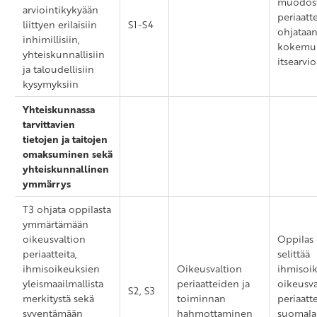
muodos
arviointikykyään
periaatt
liittyen erilaisiin
S1-S4
ohjataa
inhimillisiin,
kokemuk
yhteiskunnallisiin
itsearvio
ja taloudellisiin
kysymyksiin
Yhteiskunnassa
tarvittavien
tietojen ja taitojen
omaksuminen sekä
yhteiskunnallinen
ymmärrys
T3 ohjata oppilasta
ymmärtämään
oikeusvaltion
Oppilas 
periaatteita,
selittää
ihmisoikeuksien
Oikeusvaltion
ihmisoik
yleismaailmallista
periaatteiden ja
oikeusva
S2, S3
merkitystä sekä
toiminnan
periaatt
syventämään
hahmottaminen
suomala