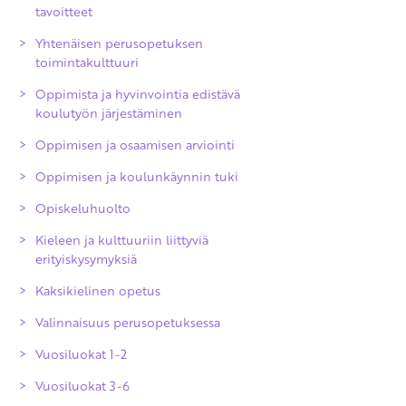
tavoitteet
Yhtenäisen perusopetuksen
toimintakulttuuri
Oppimista ja hyvinvointia edistävä
koulutyön järjestäminen
Oppimisen ja osaamisen arviointi
Oppimisen ja koulunkäynnin tuki
Arvioinnin yleiset periaatteet
Opiskeluhuolto
Oppimisen ja osaamisen arviointi
Kieleen ja kulttuuriin liittyviä
Opinnoissa eteneminen
erityiskysymyksiä
perusopetuksen aikana
Kaksikielinen opetus
Kuudennen luokan kevään arviointi
Valinnaisuus perusopetuksessa
Perusopetuksen päättöarviointi
Vuosiluokat 1-2
Poissaolojen vaikutukset arviointiin
Vuosiluokat 3-6
Arvioinnin uusiminen ja oikaisu
Äidinkieli ja kirjallisuus 1-2