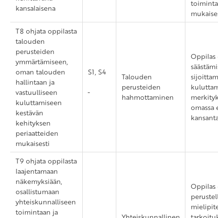
toiminta
kansalaisena
mukaises
T8 ohjata oppilasta
talouden
perusteiden
Oppilas 
ymmärtämiseen,
säästämi
oman talouden
S1, S4
Talouden
sijoittam
hallintaan ja
perusteiden
kulutta
vastuulliseen
hahmottaminen
merkity
kuluttamiseen
omassa e
kestävän
kansanta
kehityksen
periaatteiden
mukaisesti
T9 ohjata oppilasta
laajentamaan
näkemyksiään,
Oppilas 
osallistumaan
perustel
yhteiskunnalliseen
mielipit
toimintaan ja
Yhteiskunnallinen
tarkoit