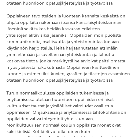
otetaan huomioon opetusjärjestelyissä ja työtavoissa.
Oppiaineen tavoitteiden ja luonteen kannalta keskeistä on
ohjata oppilaita näkemään itsensä kansalaisyhteiskunnan
jäseninä sekä tukea heidän kasvuaan erilaisten
yhteisöjen aktiivisiksi jäseniksi. Oppilaiden monipuolista
kommunikointia, osallisuutta ja yhteistoimintaa tuetaan
käytännön harjoitteilla. Heitä harjaannutetaan etsimään,
ymmärtämään ja soveltamaan yhteiskuntaa ja taloutta
koskevaa tietoa, jonka merkitystä he arvioivat paitsi omasta
myös yleisestä näkökulmasta. Oppiaineen käsitteellinen
luonne ja esimerkiksi kuvien, graafien ja tilastojen avaaminen
otetaan huomioon opetusjärjestelyissä ja työtavoissa.
Turun normaalikoulussa oppilaiden tukemisessa ja
eriyttämisessä otetaan huomioon oppilaiden erilaiset
kulttuuriset taustat ja yksilölliset valmiudet osallistua
oppimiseen. Ohjauksessa ja eriyttämisessä lähtökohtana on
oppilaiden vahva integrointi yhteiskuntaan.
Monikulttuurisen normaalikoulun oppilaista monet ovat
kaksikielisiä. Kotikieli voi olla toinen kuin