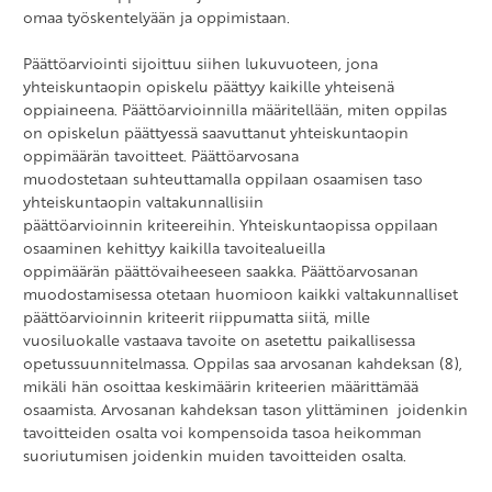
omaa työskentelyään ja oppimistaan.
Päättöarviointi sijoittuu siihen lukuvuoteen, jona
yhteiskuntaopin opiskelu päättyy kaikille yhteisenä
oppiaineena. Päättöarvioinnilla määritellään, miten oppilas
on opiskelun päättyessä saavuttanut yhteiskuntaopin
oppimäärän tavoitteet. Päättöarvosana
muodostetaan suhteuttamalla oppilaan osaamisen taso
yhteiskuntaopin valtakunnallisiin
päättöarvioinnin kriteereihin. Yhteiskuntaopissa oppilaan
osaaminen kehittyy kaikilla tavoitealueilla
oppimäärän päättövaiheeseen saakka. Päättöarvosanan
muodostamisessa otetaan huomioon kaikki valtakunnalliset
päättöarvioinnin kriteerit riippumatta siitä, mille
vuosiluokalle vastaava tavoite on asetettu paikallisessa
opetussuunnitelmassa. Oppilas saa arvosanan kahdeksan (8),
mikäli hän osoittaa keskimäärin kriteerien määrittämää
osaamista. Arvosanan kahdeksan tason ylittäminen joidenkin
tavoitteiden osalta voi kompensoida tasoa heikomman
suoriutumisen joidenkin muiden tavoitteiden osalta.