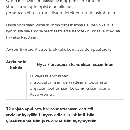
Otetaan selville, millaisia ovat oppimisen kohteet
yhteiskuntaopin opiskelun aikana ja
pohditaan yhteiskunnallisten tieteiden tutkimuskohteita.
Havainnoidaan yhteiskuntaa tutustumalla siihen yksin ja
ryhmissä sekä konkreettisesti että tietotekniikkaa ja mediaa
hyväksi käyttäen.
Arviointikriteerit vuosiluokkakokonaisuuden päätteeksi
Arvioinnin
Hyvä / arvosanan kahdeksan osaaminen
kohde
Ei käytetä arvosanan
muodostumisen periaatteena. Oppilasta
ohjataan pohtimaan kokemuksiaan osana
itsearviointia.
T2 ohjata oppilasta harjaannuttamaan eettistä
arviointikykyään liittyen erilaisiin inhimillisiin,
yhteiskunnallisiin ja taloudellisiin kysymyksiin