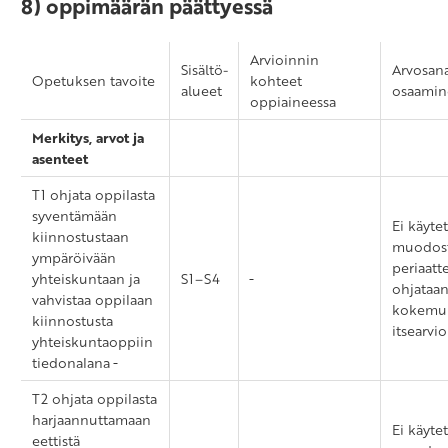
8) oppimäärän päättyessä
Arvioinnin
Sisältö-
Arvosan
Opetuksen tavoite
kohteet
alueet
osaamin
oppiaineessa
Merkitys, arvot ja
asenteet
T1 ohjata oppilasta
syventämään
Ei käyte
kiinnostustaan
muodos
ympäröivään
periaatt
yhteiskuntaan ja
S1–S4
ohjataa
vahvistaa oppilaan
kokemuk
kiinnostusta
itsearvio
yhteiskuntaoppiin
tiedonalana
T2 ohjata oppilasta
harjaannuttamaan
Ei käyte
eettistä