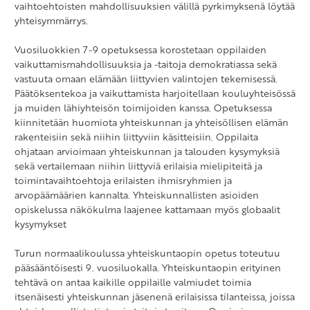
vaihtoehtoisten mahdollisuuksien välillä pyrkimyksenä löytää
yhteisymmärrys.
Vuosiluokkien 7-9 opetuksessa korostetaan oppilaiden
vaikuttamismahdollisuuksia ja -taitoja demokratiassa sekä
vastuuta omaan elämään liittyvien valintojen tekemisessä.
Päätöksentekoa ja vaikuttamista harjoitellaan kouluyhteisössä
ja muiden lähiyhteisön toimijoiden kanssa. Opetuksessa
kiinnitetään huomiota yhteiskunnan ja yhteisöllisen elämän
rakenteisiin sekä niihin liittyviin käsitteisiin. Oppilaita
ohjataan arvioimaan yhteiskunnan ja talouden kysymyksiä
sekä vertailemaan niihin liittyviä erilaisia mielipiteitä ja
toimintavaihtoehtoja erilaisten ihmisryhmien ja
arvopäämäärien kannalta. Yhteiskunnallisten asioiden
opiskelussa näkökulma laajenee kattamaan myös globaalit
kysymykset
Turun normaalikoulussa yhteiskuntaopin opetus toteutuu
pääsääntöisesti 9. vuosiluokalla. Yhteiskuntaopin erityinen
tehtävä on antaa kaikille oppilaille valmiudet toimia
itsenäisesti yhteiskunnan jäsenenä erilaisissa tilanteissa, joissa