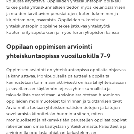
koulussa käytettävä. Oppilaiden yhteiskuntaopin opiskelu
tukee paitsi yhteiskunnallisen tiedon myös kielenosaamisen
ja muiden tarvittavien perustaitojen, kuten lukeminen ja
kirjoittaminen, osaamista. Oppilaiden tukemisessa
yhteiskuntaopin oppiaine tekee jatkuvaa yhteistyötä
koulun erityisopetuksen ja myös Turun yliopiston kanssa.
Oppilaan oppimisen arviointi
yhteiskuntaopissa vuosiluokilla 7-9
Oppimisen arviointi on yhteiskuntaopissa oppilaita ohjaavaa
ja kannustavaa. Monipuolisella palautteella oppilaita
kannustetaan toimimaan aktiivisesti omissa lähiyhteisöissään
ja soveltamaan käytännön arjessa yhteiskunnallista ja
taloudellista osaamistaan. Arvioinnissa otetaan huomioon
oppilaiden monimuotoiset toiminnan ja tuottamisen tavat.
Arvioinnilla tuetaan yhteiskunnallisten tietojen ja taitojen
soveltamista kiinnitetään huomiota siihen, miten
monipuolisesti ja näkemyksiään perustellen oppilaat oppivat
rakentamaan omaa käsitystään yhteiskunnasta. Palautteella ja
arvioinnilla oppilasta ohjataan tarkastelemaan