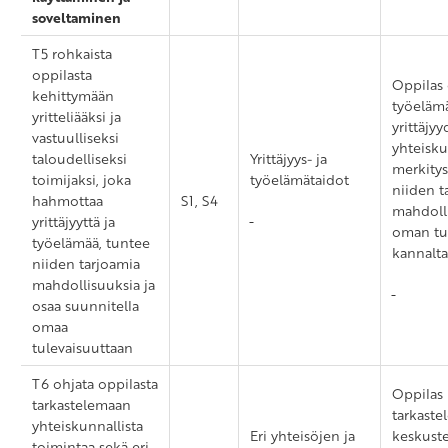
soveltaminen
T5 rohkaista
oppilasta
Oppilas 
kehittymään
työelämä
yritteliääksi ja
yrittäjy
vastuulliseksi
yhteisku
taloudelliseksi
Yrittäjyys- ja
merkitys
toimijaksi, joka
työelämätaidot
niiden t
hahmottaa
S1, S4
mahdoll
yrittäjyyttä ja
oman tu
työelämää, tuntee
kannalta
niiden tarjoamia
mahdollisuuksia ja
osaa suunnitella
omaa
tulevaisuuttaan
T6 ohjata oppilasta
Oppilas 
tarkastelemaan
tarkaste
yhteiskunnallista
Eri yhteisöjen ja
keskust
toimintaa sekä eri