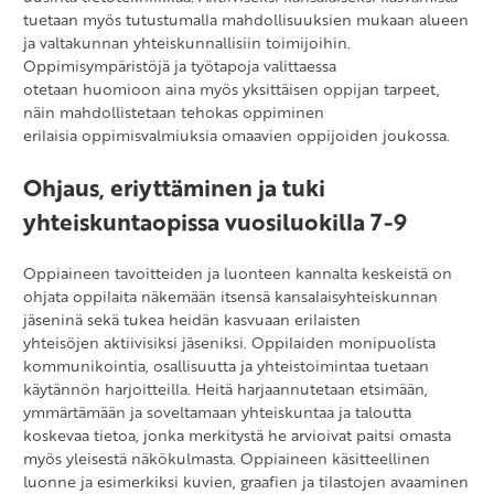
tuetaan myös tutustumalla mahdollisuuksien mukaan alueen
ja valtakunnan yhteiskunnallisiin toimijoihin.
Oppimisympäristöjä ja työtapoja valittaessa
otetaan huomioon aina myös yksittäisen oppijan tarpeet,
näin mahdollistetaan tehokas oppiminen
erilaisia oppimisvalmiuksia omaavien oppijoiden joukossa.
Ohjaus, eriyttäminen ja tuki
yhteiskuntaopissa vuosiluokilla 7-9
Oppiaineen tavoitteiden ja luonteen kannalta keskeistä on
ohjata oppilaita näkemään itsensä kansalaisyhteiskunnan
jäseninä sekä tukea heidän kasvuaan erilaisten
yhteisöjen aktiivisiksi jäseniksi. Oppilaiden monipuolista
kommunikointia, osallisuutta ja yhteistoimintaa tuetaan
käytännön harjoitteilla. Heitä harjaannutetaan etsimään,
ymmärtämään ja soveltamaan yhteiskuntaa ja taloutta
koskevaa tietoa, jonka merkitystä he arvioivat paitsi omasta
myös yleisestä näkökulmasta. Oppiaineen käsitteellinen
luonne ja esimerkiksi kuvien, graafien ja tilastojen avaaminen