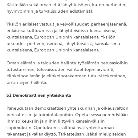
Käsitellään sekä oman että lähiyhteisöjen, kuten perheiden,
hyvinvoinnin ja turvallisuuden edistämistä.
Yksilön erilaiset vastuut ja velvollisuudet: perheenjäsenenä,
erilaisissa kulttuureissa ja lähiyhteisöissä, kansalaisena,
kuntalaisena, Euroopan Unionin kansalaisena. Yksilön
oikeudet: perheenjäsenenä, lähiyhteisössä, kansalaisena,
kuntalaisena, Euroopan Unionin kansalaisena.
Oman elämän ja talouden hallinta: työelämän perusasioihin
tutustuminen, tulevaisuuden vaihtoehtojen arviointi,
elinkeinoelämän ja elinkeinorakenteen tutuksi tekeminen,
oman arjen hallinta.
S2 Demokraattinen yhteiskunta
Paneudutaan demokraattisen yhteiskunnan ja oikeusvaltion
periaatteisiin ja toimintatapoihin. Opetuksessa perehdytään
ihmisoikeuksiin ja niihin liittyviin kansainvälisiin
sopimuksiin. Opetuksen sisältönä ovat yhteiskunnan
rakenteet ja vallankäyttö. Tarkastellaan lisäksi mielipiteiden